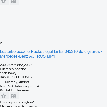
2
Lusterko boczne Rückspiegel Links 045310 do ciężarówki
Mercedes-Benz ACTROS MP4
200,24 €
≈ 862,20 zł
Lusterko boczne
Stan
nowy
045310 9608103516
Niemcy, Altdorf
Nart Nutzfahrzeugtechnik
Kontakt z dealerem
Handlujesz sprzętem?
Możesz robić to z nami!