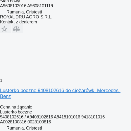
Stan
nowy
A9608103016 A9608101119
Rumunia, Cristesti
ROYAL DRU AGRO S.R.L.
Kontakt z dealerem
1
Lusterko boczne 9408102616 do ciężarówki Mercedes-
Benz
Cena na żądanie
Lusterko boczne
9408102616 / A9408102616 A9418101016 9418101016
A0028100816 0028100816
Rumunia, Cristesti