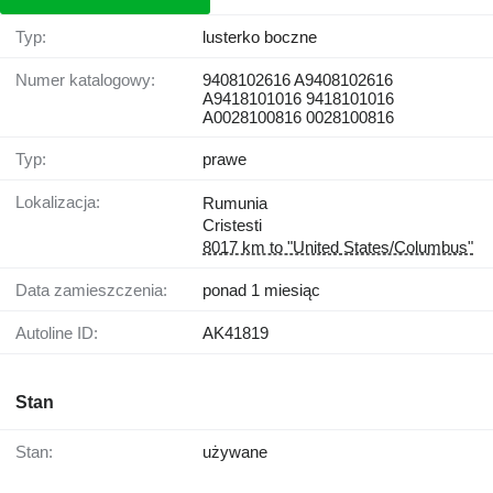
Typ:
lusterko boczne
Numer katalogowy:
9408102616 A9408102616
A9418101016 9418101016
A0028100816 0028100816
Typ:
prawe
Lokalizacja:
Rumunia
Cristesti
8017 km to "United States/Columbus"
Data zamieszczenia:
ponad 1 miesiąc
Autoline ID:
AK41819
Stan
Stan:
używane