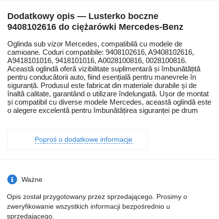
Dodatkowy opis — Lusterko boczne
9408102616 do ciężarówki Mercedes-Benz
Oglinda sub vizor Mercedes, compatibilă cu modele de
camioane. Coduri compatibile: 9408102616, A9408102616,
A9418101016, 9418101016, A0028100816, 0028100816.
Această oglindă oferă vizibilitate suplimentară și îmbunătățită
pentru conducătorii auto, fiind esențială pentru manevrele în
siguranță. Produsul este fabricat din materiale durabile și de
înaltă calitate, garantând o utilizare îndelungată. Ușor de montat
și compatibil cu diverse modele Mercedes, această oglindă este
o alegere excelentă pentru îmbunătățirea siguranței pe drum
Poproś o dodatkowe informacje
Ważne
Opis został przygotowany przez sprzedającego. Prosimy o
zweryfikowanie wszystkich informacji bezpośrednio u
sprzedającego.