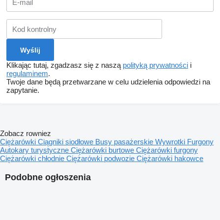
Klikając tutaj, zgadzasz się z naszą
polityką prywatności
i
regulaminem
.
Twoje dane będą przetwarzane w celu udzielenia odpowiedzi na
zapytanie.
Zobacz rowniez
Ciężarówki
Ciągniki siodłowe
Busy pasażerskie
Wywrotki
Furgony
Autokary turystyczne
Ciężarówki burtowe
Ciężarówki furgony
Ciężarówki chłodnie
Ciężarówki podwozie
Ciężarówki hakowce
Podobne ogłoszenia