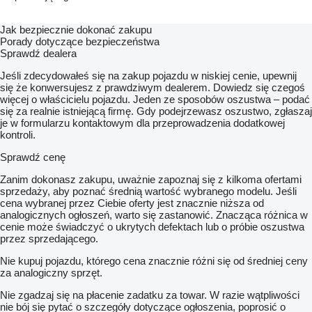
Jak bezpiecznie dokonać zakupu
Porady dotyczące bezpieczeństwa
Sprawdź dealera
Jeśli zdecydowałeś się na zakup pojazdu w niskiej cenie, upewnij
się że konwersujesz z prawdziwym dealerem. Dowiedz się czegoś
więcej o właścicielu pojazdu. Jeden ze sposobów oszustwa – podać
się za realnie istniejącą firmę. Gdy podejrzewasz oszustwo, zgłaszaj
je w formularzu kontaktowym dla przeprowadzenia dodatkowej
kontroli.
Sprawdź cenę
Zanim dokonasz zakupu, uważnie zapoznaj się z kilkoma ofertami
sprzedaży, aby poznać średnią wartość wybranego modelu. Jeśli
cena wybranej przez Ciebie oferty jest znacznie niższa od
analogicznych ogłoszeń, warto się zastanowić. Znacząca różnica w
cenie może świadczyć o ukrytych defektach lub o próbie oszustwa
przez sprzedającego.
Nie kupuj pojazdu, którego cena znacznie różni się od średniej ceny
za analogiczny sprzęt.
Nie zgadzaj się na płacenie zadatku za towar. W razie wątpliwości
nie bój się pytać o szczegóły dotyczące ogłoszenia, poprosić o