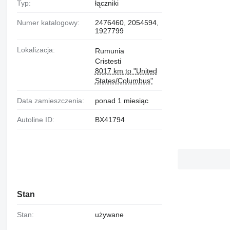
Typ:
łączniki
Numer katalogowy:
2476460, 2054594,
1927799
Lokalizacja:
Rumunia
Cristesti
8017 km to "United
States/Columbus"
Data zamieszczenia:
ponad 1 miesiąc
Autoline ID:
BX41794
Stan
Stan:
używane