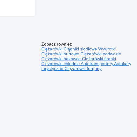
Zobacz rowniez
Ciężarówki
Ciągniki siodłowe
Wywrotki
Ciężarówki burtowe
Ciężarówki podwozie
Ciężarówki hakowce
Ciężarówki firanki
Ciężarówki chłodnie
Autotransportery
Autokary
turystyczne
Ciężarówki furgony