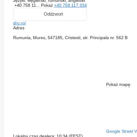
Języki:
węgierski, rumuński, angielski
+40 758 11...
Pokaż
+40 758 117 334
Oddzwoń
dru.ro/
Adres
Rumunia, Mures, 547185, Cristesti, str. Principala nr. 562 B
Pokaż mapę
Google Street 
Lokalny czas dealera: 10:34 (EEST)