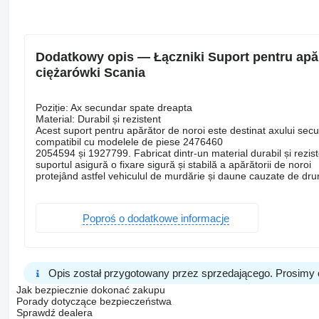
Dodatkowy opis — Łączniki Suport pentru apăr
ciężarówki Scania
Poziție: Ax secundar spate dreapta
Material: Durabil și rezistent
Acest suport pentru apărător de noroi este destinat axului se
compatibil cu modelele de piese 2476460
2054594 și 1927799. Fabricat dintr-un material durabil și rezis
suportul asigură o fixare sigură și stabilă a apărătorii de noroi
protejând astfel vehiculul de murdărie și daune cauzate de dr
Poproś o dodatkowe informacje
Opis został przygotowany przez sprzedającego. Prosimy 
Jak bezpiecznie dokonać zakupu
Porady dotyczące bezpieczeństwa
Sprawdź dealera