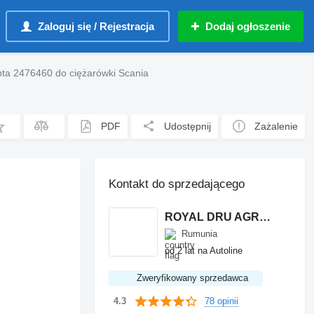
Zaloguj się / Rejestracja
Dodaj ogłoszenie
pta 2476460 do ciężarówki Scania
PDF
Udostępnij
Zażalenie
Kontakt do sprzedającego
ROYAL DRU AGRO S.R.L.
Rumunia
od 2 lat na Autoline
Zweryfikowany sprzedawca
78 opinii
4.3