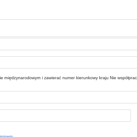
ie międzynarodowym i zawierać numer kierunkowy kraju
Nie współpra
aminem
.