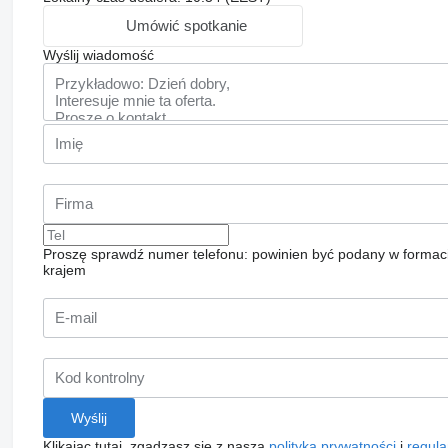
Umówić spotkanie
Wyślij wiadomość
Proszę sprawdź numer telefonu: powinien być podany w formac
krajem
Klikając tutaj, zgadzasz się z naszą
polityką prywatności
i
regul