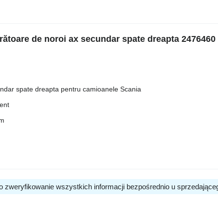
ătoare de noroi ax secundar spate dreapta 2476460
cundar spate dreapta pentru camioanele Scania
tent
um
o zweryfikowanie wszystkich informacji bezpośrednio u sprzedające