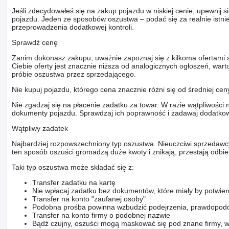
Jeśli zdecydowałeś się na zakup pojazdu w niskiej cenie, upewnij 
pojazdu. Jeden ze sposobów oszustwa – podać się za realnie istni
przeprowadzenia dodatkowej kontroli.
Sprawdź cenę
Zanim dokonasz zakupu, uważnie zapoznaj się z kilkoma ofertami 
Ciebie oferty jest znacznie niższa od analogicznych ogłoszeń, war
próbie oszustwa przez sprzedającego.
Nie kupuj pojazdu, którego cena znacznie różni się od średniej cen
Nie zgadzaj się na płacenie zadatku za towar. W razie wątpliwości 
dokumenty pojazdu. Sprawdzaj ich poprawność i zadawaj dodatkow
Wątpliwy zadatek
Najbardziej rozpowszechniony typ oszustwa. Nieuczciwi sprzedawc
ten sposób oszuści gromadzą duże kwoty i znikają, przestają odbier
Taki typ oszustwa może składać się z:
Transfer zadatku na kartę
Nie wpłacaj zadatku bez dokumentów, które miały by potwier
Transfer na konto "zaufanej osoby"
Podobna prośba powinna wzbudzić podejrzenia, prawdopodo
Transfer na konto firmy o podobnej nazwie
Bądź czujny, oszuści mogą maskować się pod znane firmy, w