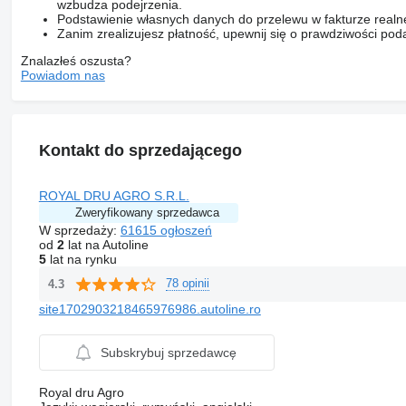
wzbudza podejrzenia.
Podstawienie własnych danych do przelewu w fakturze realne
Zanim zrealizujesz płatność, upewnij się o prawdziwości pod
Znalazłeś oszusta?
Powiadom nas
Kontakt do sprzedającego
ROYAL DRU AGRO S.R.L.
Zweryfikowany sprzedawca
W sprzedaży:
61615 ogłoszeń
od
2
lat na Autoline
5
lat na rynku
78 opinii
4.3
site1702903218465976986.autoline.ro
Subskrybuj sprzedawcę
Royal dru Agro