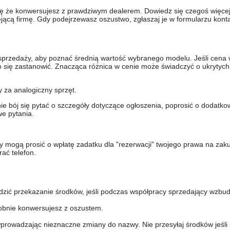
się że konwersujesz z prawdziwym dealerem. Dowiedz się czegoś więcej 
ejącą firmę. Gdy podejrzewasz oszustwo, zgłaszaj je w formularzu kon
sprzedaży, aby poznać średnią wartość wybranego modelu. Jeśli cena 
to się zastanowić. Znacząca różnica w cenie może świadczyć o ukrytych
y za analogiczny sprzęt.
nie bój się pytać o szczegóły dotyczące ogłoszenia, poprosić o dodatkow
e pytania.
y mogą prosić o wpłatę zadatku dla "rezerwacji" twojego prawa na zak
ać telefon.
dzić przekazanie środków, jeśli podczas współpracy sprzedający wzbud
bnie konwersujesz z oszustem.
prowadzając nieznaczne zmiany do nazwy. Nie przesyłaj środków jeśli