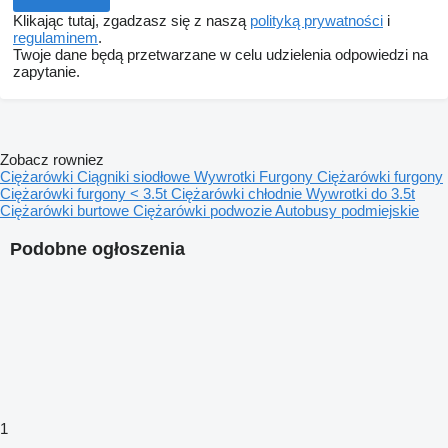
Klikając tutaj, zgadzasz się z naszą
polityką prywatności
i
regulaminem
.
Twoje dane będą przetwarzane w celu udzielenia odpowiedzi na
zapytanie.
Zobacz rowniez
Ciężarówki
Ciągniki siodłowe
Wywrotki
Furgony
Ciężarówki furgony
Ciężarówki furgony < 3.5t
Ciężarówki chłodnie
Wywrotki do 3.5t
Ciężarówki burtowe
Ciężarówki podwozie
Autobusy podmiejskie
Podobne ogłoszenia
1