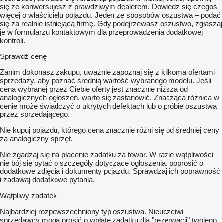
się że konwersujesz z prawdziwym dealerem. Dowiedz się czegoś
więcej o właścicielu pojazdu. Jeden ze sposobów oszustwa – podać
się za realnie istniejącą firmę. Gdy podejrzewasz oszustwo, zgłaszaj
je w formularzu kontaktowym dla przeprowadzenia dodatkowej
kontroli.
Sprawdź cenę
Zanim dokonasz zakupu, uważnie zapoznaj się z kilkoma ofertami
sprzedaży, aby poznać średnią wartość wybranego modelu. Jeśli
cena wybranej przez Ciebie oferty jest znacznie niższa od
analogicznych ogłoszeń, warto się zastanowić. Znacząca różnica w
cenie może świadczyć o ukrytych defektach lub o próbie oszustwa
przez sprzedającego.
Nie kupuj pojazdu, którego cena znacznie różni się od średniej ceny
za analogiczny sprzęt.
Nie zgadzaj się na płacenie zadatku za towar. W razie wątpliwości
nie bój się pytać o szczegóły dotyczące ogłoszenia, poprosić o
dodatkowe zdjęcia i dokumenty pojazdu. Sprawdzaj ich poprawność
i zadawaj dodatkowe pytania.
Wątpliwy zadatek
Najbardziej rozpowszechniony typ oszustwa. Nieuczciwi
sprzedawcy mogą prosić o wpłatę zadatku dla "rezerwacji" twojego