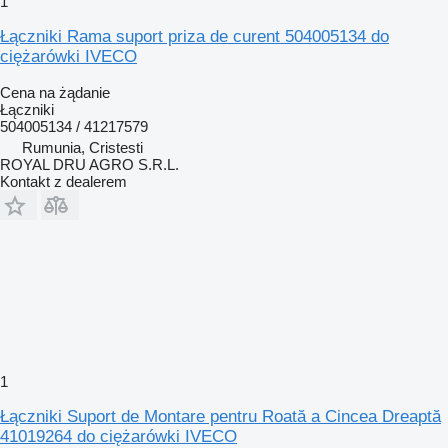
1
Łączniki Rama suport priza de curent 504005134 do
ciężarówki IVECO
Cena na żądanie
Łączniki
504005134 / 41217579
Rumunia, Cristesti
ROYAL DRU AGRO S.R.L.
Kontakt z dealerem
1
Łączniki Suport de Montare pentru Roată a Cincea Dreaptă
41019264 do ciężarówki IVECO