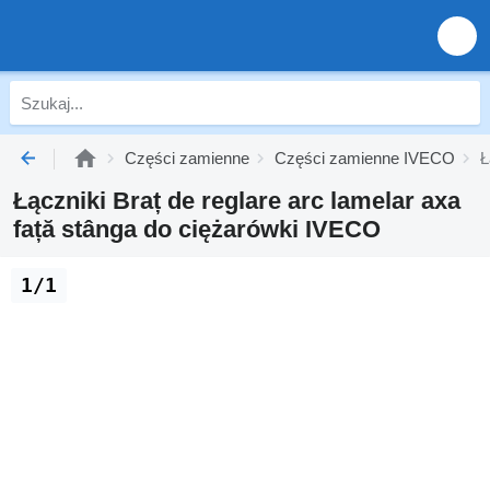
Części zamienne
Części zamienne IVECO
Ł
Łączniki Braț de reglare arc lamelar axa
față stânga do ciężarówki IVECO
1/1