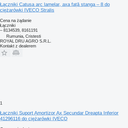
Łączniki Catusa arc lamelar, axa față stanga – 8 do
ciężarówki IVECO Stralis
Cena na żądanie
Łączniki
– 8134539, 8161191
Rumunia, Cristesti
ROYAL DRU AGRO S.R.L.
Kontakt z dealerem
1
Łączniki Suport Amortizor Ax Secundar Dreapta Inferior
41296116 do ciężarówki IVECO