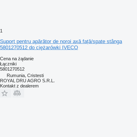
1
Suport pentru apărător de noroi axă față/spate stânga
5801270512 do ciężarówki IVECO
Cena na żądanie
Łączniki
5801270512
Rumunia, Cristesti
ROYAL DRU AGRO S.R.L.
Kontakt z dealerem