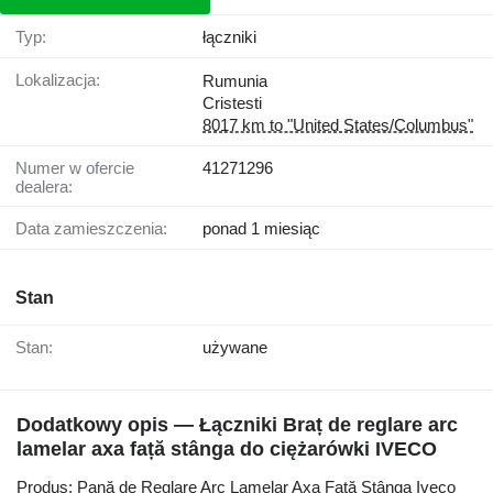
Typ:
łączniki
Lokalizacja:
Rumunia
Cristesti
8017 km to "United States/Columbus"
Numer w ofercie
41271296
dealera:
Data zamieszczenia:
ponad 1 miesiąc
Stan
Stan:
używane
Dodatkowy opis — Łączniki Braț de reglare arc
lamelar axa față stânga do ciężarówki IVECO
Produs: Pană de Reglare Arc Lamelar Axa Față Stânga Iveco