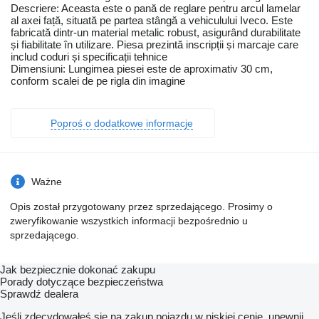
Descriere: Aceasta este o pană de reglare pentru arcul lamelar
al axei față, situată pe partea stângă a vehiculului Iveco. Este
fabricată dintr-un material metalic robust, asigurând durabilitate
și fiabilitate în utilizare. Piesa prezintă inscripții și marcaje care
includ coduri și specificații tehnice
Dimensiuni: Lungimea piesei este de aproximativ 30 cm,
conform scalei de pe rigla din imagine
Poproś o dodatkowe informacje
Ważne
Opis został przygotowany przez sprzedającego. Prosimy o
zweryfikowanie wszystkich informacji bezpośrednio u
sprzedającego.
Jak bezpiecznie dokonać zakupu
Porady dotyczące bezpieczeństwa
Sprawdź dealera
Jeśli zdecydowałeś się na zakup pojazdu w niskiej cenie, upewnij