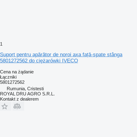
1
Suport pentru apărător de noroi axa față-spate stânga
5801272562 do ciężarówki IVECO
Cena na żądanie
Łączniki
5801272562
Rumunia, Cristesti
ROYAL DRU AGRO S.R.L.
Kontakt z dealerem