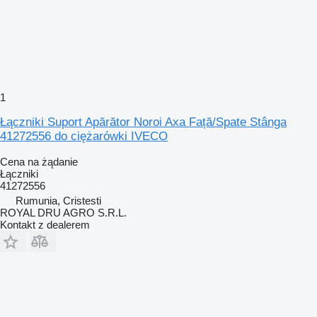
1
Łączniki Suport Apărător Noroi Axa Față/Spate Stânga
41272556 do ciężarówki IVECO
Cena na żądanie
Łączniki
41272556
Rumunia, Cristesti
ROYAL DRU AGRO S.R.L.
Kontakt z dealerem