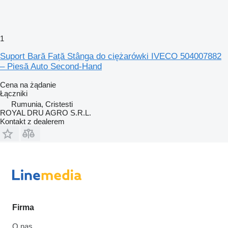
1
Suport Bară Față Stânga do ciężarówki IVECO 504007882
– Piesă Auto Second-Hand
Cena na żądanie
Łączniki
Rumunia, Cristesti
ROYAL DRU AGRO S.R.L.
Kontakt z dealerem
Firma
O nas