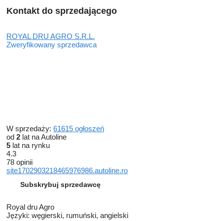
Kontakt do sprzedającego
ROYAL DRU AGRO S.R.L.
Zweryfikowany sprzedawca
W sprzedaży:
61615 ogłoszeń
od
2
lat na Autoline
5
lat na rynku
4.3
78 opinii
site1702903218465976986.autoline.ro
Subskrybuj sprzedawcę
Royal dru Agro
Języki:
węgierski, rumuński, angielski