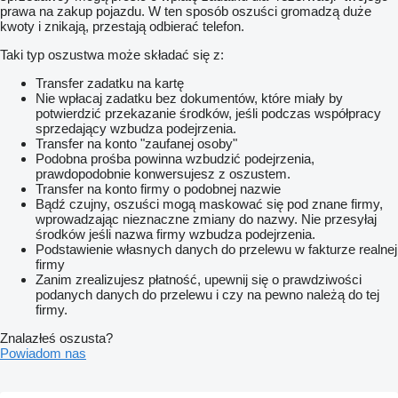
prawa na zakup pojazdu. W ten sposób oszuści gromadzą duże
kwoty i znikają, przestają odbierać telefon.
Taki typ oszustwa może składać się z:
Transfer zadatku na kartę
Nie wpłacaj zadatku bez dokumentów, które miały by
potwierdzić przekazanie środków, jeśli podczas współpracy
sprzedający wzbudza podejrzenia.
Transfer na konto "zaufanej osoby"
Podobna prośba powinna wzbudzić podejrzenia,
prawdopodobnie konwersujesz z oszustem.
Transfer na konto firmy o podobnej nazwie
Bądź czujny, oszuści mogą maskować się pod znane firmy,
wprowadzając nieznaczne zmiany do nazwy. Nie przesyłaj
środków jeśli nazwa firmy wzbudza podejrzenia.
Podstawienie własnych danych do przelewu w fakturze realnej
firmy
Zanim zrealizujesz płatność, upewnij się o prawdziwości
podanych danych do przelewu i czy na pewno należą do tej
firmy.
Znalazłeś oszusta?
Powiadom nas