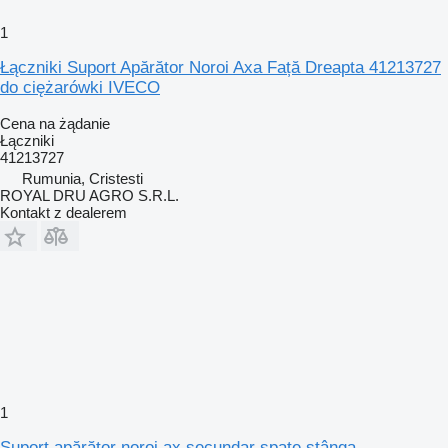
1
Łączniki Suport Apărător Noroi Axa Față Dreapta 41213727
do ciężarówki IVECO
Cena na żądanie
Łączniki
41213727
Rumunia, Cristesti
ROYAL DRU AGRO S.R.L.
Kontakt z dealerem
1
Suport apărător noroi ax secundar spate stânga