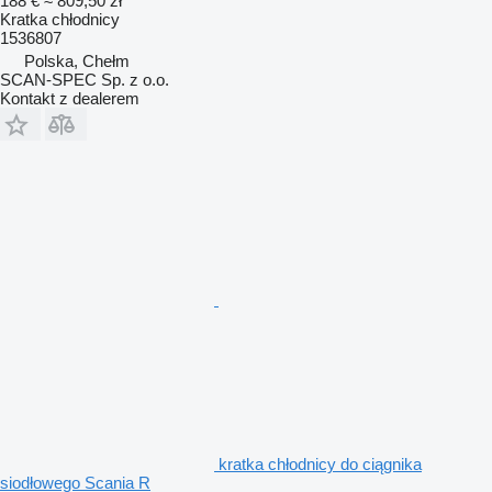
188 €
≈ 809,50 zł
Kratka chłodnicy
1536807
Polska, Chełm
SCAN-SPEC Sp. z o.o.
Kontakt z dealerem
kratka chłodnicy do ciągnika
siodłowego Scania R