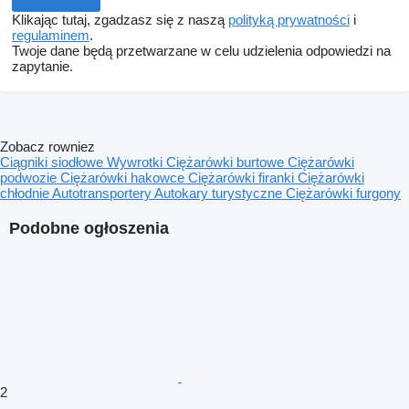
Klikając tutaj, zgadzasz się z naszą
polityką prywatności
i
regulaminem
.
Twoje dane będą przetwarzane w celu udzielenia odpowiedzi na
zapytanie.
Zobacz rowniez
Ciągniki siodłowe
Wywrotki
Ciężarówki burtowe
Ciężarówki
podwozie
Ciężarówki hakowce
Ciężarówki firanki
Ciężarówki
chłodnie
Autotransportery
Autokary turystyczne
Ciężarówki furgony
Podobne ogłoszenia
2