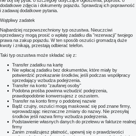
nie bój się pytać o szczegóły dotyczące ogłoszenia, poprosić o
dodatkowe zdjęcia i dokumenty pojazdu. Sprawdzaj ich poprawność
i zadawaj dodatkowe pytania.
Wątpliwy zadatek
Najbardziej rozpowszechniony typ oszustwa. Nieuczciwi
sprzedawcy mogą prosić o wpłatę zadatku dla "rezerwacji" twojego
prawa na zakup pojazdu. W ten sposób oszuści gromadzą duże
kwoty i znikają, przestają odbierać telefon.
Taki typ oszustwa może składać się z:
Transfer zadatku na kartę
Nie wpłacaj zadatku bez dokumentów, które miały by
potwierdzić przekazanie środków, jeśli podczas współpracy
sprzedający wzbudza podejrzenia.
Transfer na konto "zaufanej osoby"
Podobna prośba powinna wzbudzić podejrzenia,
prawdopodobnie konwersujesz z oszustem.
Transfer na konto firmy o podobnej nazwie
Bądź czujny, oszuści mogą maskować się pod znane firmy,
wprowadzając nieznaczne zmiany do nazwy. Nie przesyłaj
środków jeśli nazwa firmy wzbudza podejrzenia.
Podstawienie własnych danych do przelewu w fakturze realnej
firmy
Zanim zrealizujesz płatność, upewnij się o prawdziwości