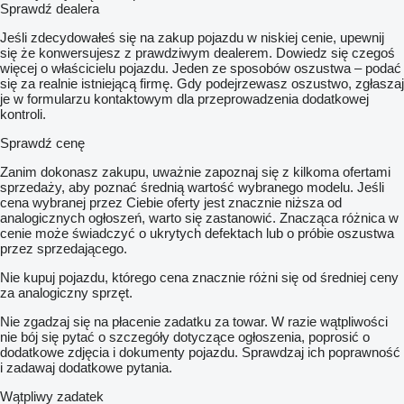
Sprawdź dealera
Jeśli zdecydowałeś się na zakup pojazdu w niskiej cenie, upewnij
się że konwersujesz z prawdziwym dealerem. Dowiedz się czegoś
więcej o właścicielu pojazdu. Jeden ze sposobów oszustwa – podać
się za realnie istniejącą firmę. Gdy podejrzewasz oszustwo, zgłaszaj
je w formularzu kontaktowym dla przeprowadzenia dodatkowej
kontroli.
Sprawdź cenę
Zanim dokonasz zakupu, uważnie zapoznaj się z kilkoma ofertami
sprzedaży, aby poznać średnią wartość wybranego modelu. Jeśli
cena wybranej przez Ciebie oferty jest znacznie niższa od
analogicznych ogłoszeń, warto się zastanowić. Znacząca różnica w
cenie może świadczyć o ukrytych defektach lub o próbie oszustwa
przez sprzedającego.
Nie kupuj pojazdu, którego cena znacznie różni się od średniej ceny
za analogiczny sprzęt.
Nie zgadzaj się na płacenie zadatku za towar. W razie wątpliwości
nie bój się pytać o szczegóły dotyczące ogłoszenia, poprosić o
dodatkowe zdjęcia i dokumenty pojazdu. Sprawdzaj ich poprawność
i zadawaj dodatkowe pytania.
Wątpliwy zadatek