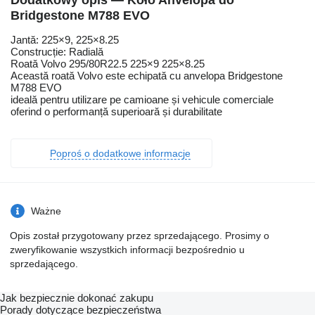
Dodatkowy opis — Koło Anvelopă do
Bridgestone M788 EVO
Jantă: 225×9, 225×8.25
Construcție: Radială
Roată Volvo 295/80R22.5 225×9 225×8.25
Această roată Volvo este echipată cu anvelopa Bridgestone
M788 EVO
ideală pentru utilizare pe camioane și vehicule comerciale
oferind o performanță superioară și durabilitate
Poproś o dodatkowe informacje
Ważne
Opis został przygotowany przez sprzedającego. Prosimy o
zweryfikowanie wszystkich informacji bezpośrednio u
sprzedającego.
Jak bezpiecznie dokonać zakupu
Porady dotyczące bezpieczeństwa