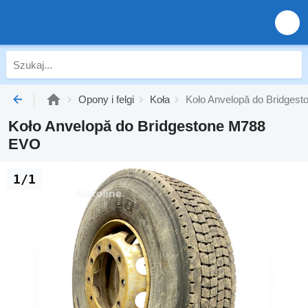
Opony i felgi
Koła
Koło Anvelopă do Bridges
Koło Anvelopă do Bridgestone M788
EVO
1/1