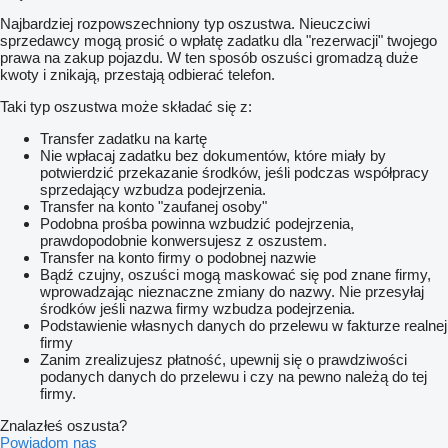
Najbardziej rozpowszechniony typ oszustwa. Nieuczciwi
sprzedawcy mogą prosić o wpłatę zadatku dla "rezerwacji" twojego
prawa na zakup pojazdu. W ten sposób oszuści gromadzą duże
kwoty i znikają, przestają odbierać telefon.
Taki typ oszustwa może składać się z:
Transfer zadatku na kartę
Nie wpłacaj zadatku bez dokumentów, które miały by
potwierdzić przekazanie środków, jeśli podczas współpracy
sprzedający wzbudza podejrzenia.
Transfer na konto "zaufanej osoby"
Podobna prośba powinna wzbudzić podejrzenia,
prawdopodobnie konwersujesz z oszustem.
Transfer na konto firmy o podobnej nazwie
Bądź czujny, oszuści mogą maskować się pod znane firmy,
wprowadzając nieznaczne zmiany do nazwy. Nie przesyłaj
środków jeśli nazwa firmy wzbudza podejrzenia.
Podstawienie własnych danych do przelewu w fakturze realnej
firmy
Zanim zrealizujesz płatność, upewnij się o prawdziwości
podanych danych do przelewu i czy na pewno należą do tej
firmy.
Znalazłeś oszusta?
Powiadom nas