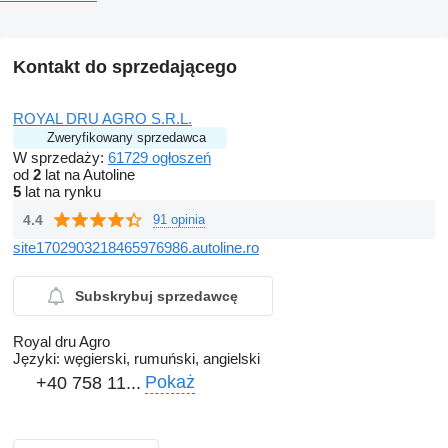
Kontakt do sprzedającego
ROYAL DRU AGRO S.R.L.
Zweryfikowany sprzedawca
W sprzedaży:
61729 ogłoszeń
od
2
lat na Autoline
5
lat na rynku
4.4
91 opinia
site1702903218465976986.autoline.ro
Subskrybuj sprzedawcę
Royal dru Agro
Języki:
węgierski, rumuński, angielski
Pokaż
+40 758 11...