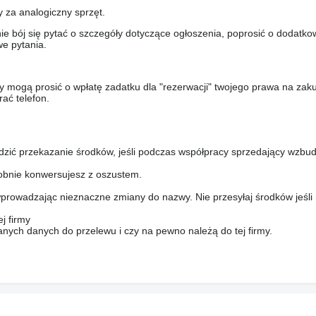
y za analogiczny sprzęt.
nie bój się pytać o szczegóły dotyczące ogłoszenia, poprosić o dodatkow
e pytania.
y mogą prosić o wpłatę zadatku dla "rezerwacji" twojego prawa na zak
ać telefon.
dzić przekazanie środków, jeśli podczas współpracy sprzedający wzbud
bnie konwersujesz z oszustem.
prowadzając nieznaczne zmiany do nazwy. Nie przesyłaj środków jeśli
j firmy
anych danych do przelewu i czy na pewno należą do tej firmy.