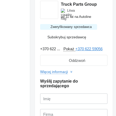
Truck Parts Group
Litwa
od 11 lat na Autoline
Zweryfikowany sprzedawca
Subskrybuj sprzedawcę
+370 622 ...
Pokaż
+370 622 59056
Oddzwoń
Więcej informacji
Wyślij zapytanie do
sprzedającego