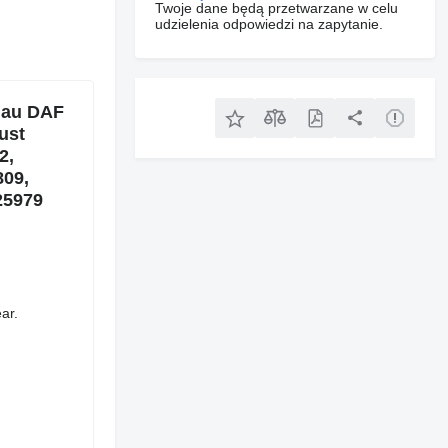
Twoje dane będą przetwarzane w celu
udzielenia odpowiedzi na zapytanie.
xhau DAF
ust
2,
809,
25979
ar.