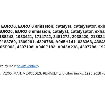
 EURO6, EURO 6 emission, catalyst, catalysator, e
URO6, EURO 6 emission, catalyst, catalysator, exha
2188242, 1933421, 1714742, 2481272, 2038420, 218824
2188760, 1869261, 4326769, A045H141, 036363, 4384
5P962, 4307106, A040P182, A043A238, 4307786, 19
ite by mail:
pokaż kontakty
VO, IVECO, MAN, MERCEDES, RENAULT and other trucks. 1998-2018 ye