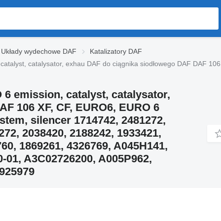
Układy wydechowe DAF
Katalizatory DAF
, catalyst, catalysator, exhau DAF do ciągnika siodłowego DAF DAF
 emission, catalyst, catalysator,
DAF 106 XF, CF, EURO6, EURO 6
ystem, silencer 1714742, 2481272,
272, 2038420, 2188242, 1933421,
760, 1869261, 4326769, A045H141,
-01, A3C02726200, A005P962,
1925979