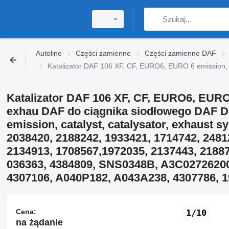
Autoline
Części zamienne
Części zamienne DAF
Katalizator DAF 106 XF, CF, EURO6, EURO 6 emission
Katalizator DAF 106 XF, CF, EURO6, EURO 6
exhau DAF do ciągnika siodłowego DAF 
emission, catalyst, catalysator, exhaust s
2038420, 2188242, 1933421, 1714742, 2481
2134913, 1708567,1972035, 2137443, 2188
036363, 4384809, SNS0348B, A3C02726200
4307106, A040P182, A043A238, 4307786, 
Cena:
1/10
na żądanie