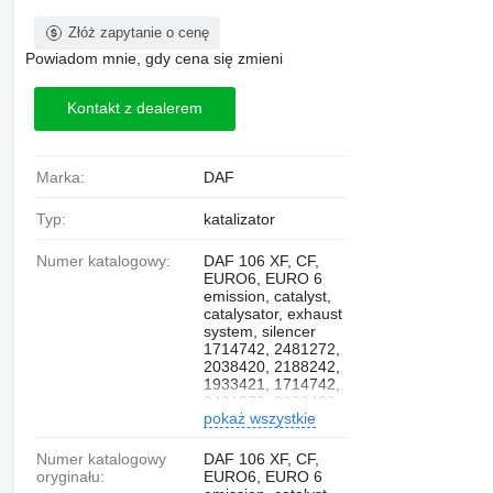
Złóż zapytanie o cenę
Powiadom mnie, gdy cena się zmieni
Kontakt z dealerem
Marka:
DAF
Typ:
katalizator
Numer katalogowy:
DAF 106 XF, CF,
EURO6, EURO 6
emission, catalyst,
catalysator, exhaust
system, silencer
1714742, 2481272,
2038420, 2188242,
1933421, 1714742,
2481272, 2038420,
pokaż wszystkie
2188242, 1933421,
2134913, 1708567,
1972035, 2137443,
Numer katalogowy
DAF 106 XF, CF,
2188760, 1869261,
oryginału:
EURO6, EURO 6
4326769,