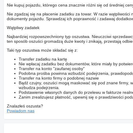
Nie kupuj pojazdu, którego cena znacznie różni się od średniej cen
Nie zgadzaj się na płacenie zadatku za towar. W razie wątpliwości 
dokumenty pojazdu. Sprawdzaj ich poprawność i zadawaj dodatkow
Wątpliwy zadatek
Najbardziej rozpowszechniony typ oszustwa. Nieuczciwi sprzedawc
ten sposób oszuści gromadzą duże kwoty i znikają, przestają odbier
Taki typ oszustwa może składać się z:
Transfer zadatku na kartę
Nie wpłacaj zadatku bez dokumentów, które miały by potwier
Transfer na konto "zaufanej osoby"
Podobna prośba powinna wzbudzić podejrzenia, prawdopodo
Transfer na konto firmy o podobnej nazwie
Bądź czujny, oszuści mogą maskować się pod znane firmy, w
wzbudza podejrzenia.
Podstawienie własnych danych do przelewu w fakturze realne
Zanim zrealizujesz płatność, upewnij się o prawdziwości pod
Znalazłeś oszusta?
Powiadom nas