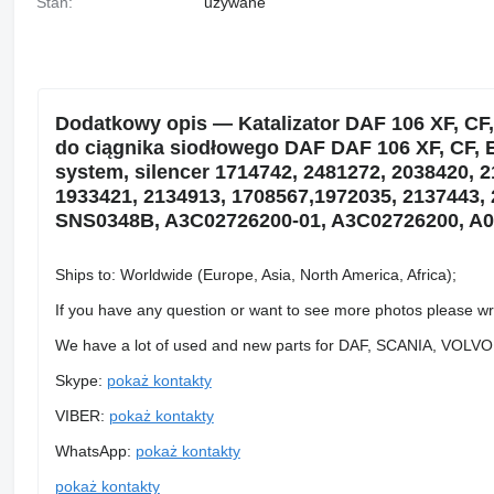
Stan:
używane
Dodatkowy opis — Katalizator DAF 106 XF, CF,
do ciągnika siodłowego DAF DAF 106 XF, CF, E
system, silencer 1714742, 2481272, 2038420, 
1933421, 2134913, 1708567,1972035, 2137443, 
SNS0348B, A3C02726200-01, A3C02726200, A00
Ships to: Worldwide (Europe, Asia, North America, Africa);
If you have any question or want to see more photos please wr
We have a lot of used and new parts for DAF, SCANIA, VOL
Skype:
pokaż kontakty
VIBER:
pokaż kontakty
WhatsApp:
pokaż kontakty
pokaż kontakty