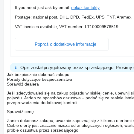
If you need just ask by email:
pokaż kontakty
Postage: national post, DHL, DPD, FedEx, UPS, TNT, Aramex. (
VAT invoices available, VAT number: LT100009576519
Poproś o dodatkowe informacje
Opis został przygotowany przez sprzedającego. Prosimy 
Jak bezpiecznie dokonać zakupu
Porady dotyczące bezpieczeństwa
Sprawdź dealera
Jeśli zdecydowałeś się na zakup pojazdu w niskiej cenie, upewnij 
pojazdu. Jeden ze sposobów oszustwa – podać się za realnie istni
przeprowadzenia dodatkowej kontroli.
Sprawdź cenę
Zanim dokonasz zakupu, uważnie zapoznaj się z kilkoma ofertami 
Ciebie oferty jest znacznie niższa od analogicznych ogłoszeń, war
próbie oszustwa przez sprzedającego.