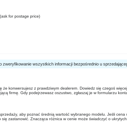
ask for postage price)
o zweryfikowanie wszystkich informacji bezpośrednio u sprzedające
się że konwersujesz z prawdziwym dealerem. Dowiedz się czegoś więcej 
ejącą firmę. Gdy podejrzewasz oszustwo, zgłaszaj je w formularzu kon
sprzedaży, aby poznać średnią wartość wybranego modelu. Jeśli cena 
to się zastanowić. Znacząca różnica w cenie może świadczyć o ukrytych