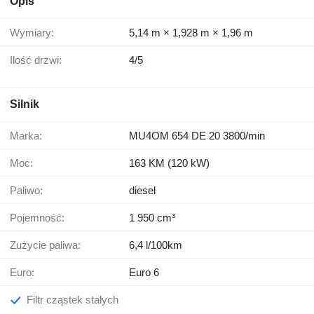
Opis
Wymiary:
5,14 m × 1,928 m × 1,96 m
Ilość drzwi:
4/5
Silnik
Marka:
MU4OM 654 DE 20 3800/min
Moc:
163 KM (120 kW)
Paliwo:
diesel
Pojemność:
1 950 cm³
Zużycie paliwa:
6,4 l/100km
Euro:
Euro 6
Filtr cząstek stałych