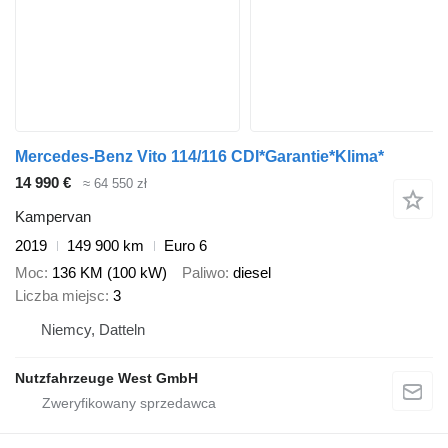
Mercedes-Benz Vito 114/116 CDI*Garantie*Klima*
14 990 €
≈ 64 550 zł
Kampervan
2019
149 900 km
Euro 6
Moc
136 KM (100 kW)
Paliwo
diesel
Liczba miejsc
3
Niemcy, Datteln
Nutzfahrzeuge West GmbH