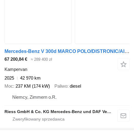
Mercedes-Benz V 300d MARCO POLO/DISTRONIC/AIRMATIC/MBUX/360°/A
67 200,84 €
≈ 289 400 zł
Kampervan
2025
42 970 km
Moc
237 KM (174 kW)
Paliwo
diesel
Niemcy, Zimmern o.R.
Riess GmbH & Co. KG Mercedes-Benz und DAF Vertragspartner