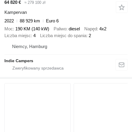
64 820 €
≈ 279 100 zł
Kampervan
2022
88 929 km
Euro 6
Moc
190 KM (140 kW)
Paliwo
diesel
Napęd
4x2
Liczba miejsc
4
Liczba miejsc do spania
2
Niemcy, Hamburg
Indie Campers