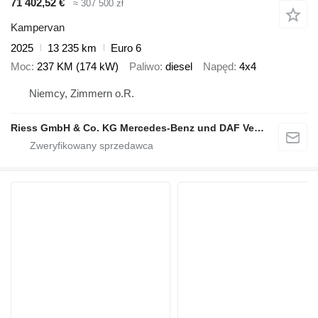
71 402,52 €
≈ 307 500 zł
Kampervan
2025
13 235 km
Euro 6
Moc
237 KM (174 kW)
Paliwo
diesel
Napęd
4x4
Niemcy, Zimmern o.R.
Riess GmbH & Co. KG Mercedes-Benz und DAF Vertragspartner