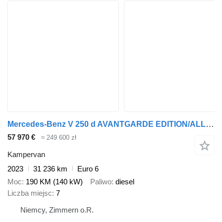
Mercedes-Benz V 250 d AVANTGARDE EDITION/ALLRAD/4*4/AMG/LIEGEP
57 970 €
≈ 249 600 zł
Kampervan
2023
31 236 km
Euro 6
Moc
190 KM (140 kW)
Paliwo
diesel
Liczba miejsc
7
Niemcy, Zimmern o.R.