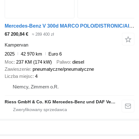
Mercedes-Benz V 300d MARCO POLO/DISTRONIC/AIRMATIC/MBUX
67 200,84 €
≈ 289 400 zł
Kampervan
2025
42 970 km
Euro 6
Moc
237 KM (174 kW)
Paliwo
diesel
Zawieszenie
pneumatyczne/pneumatyczne
Liczba miejsc
4
Niemcy, Zimmern o.R.
Riess GmbH & Co. KG Mercedes-Benz und DAF Vertragspartner