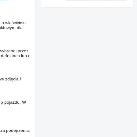
o właścicielu
taktowym dla
wybranej przez
 defektach lub o
e zdjęcia i
up pojazdu. W
za podejrzenia.