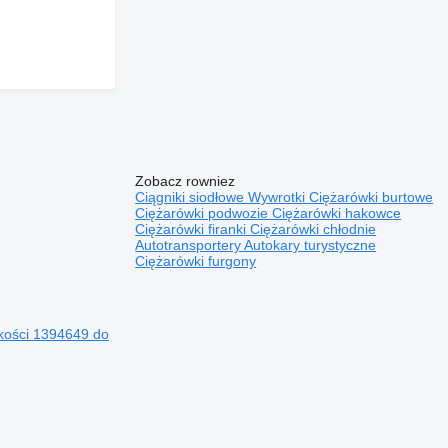
Zobacz rowniez
Ciągniki siodłowe
Wywrotki
Ciężarówki burtowe
Ciężarówki podwozie
Ciężarówki hakowce
Ciężarówki firanki
Ciężarówki chłodnie
Autotransportery
Autokary turystyczne
Ciężarówki furgony
dkości 1394649 do