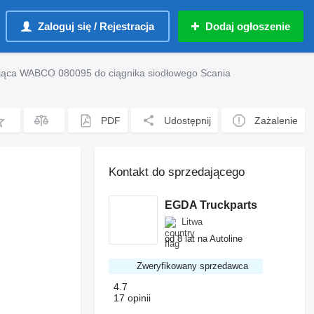
Zaloguj się / Rejestracja
Dodaj ogłoszenie
ująca WABCO 080095 do ciągnika siodłowego Scania
PDF
Udostępnij
Zażalenie
Kontakt do sprzedającego
EGDA Truckparts
Litwa
od 8 lat na Autoline
Zweryfikowany sprzedawca
4.7
17 opinii