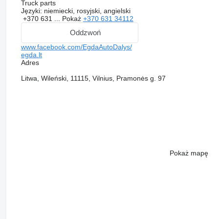
Truck parts
Języki:
niemiecki, rosyjski, angielski
+370 631 ...
Pokaż
+370 631 34112
Oddzwoń
www.facebook.com/EgdaAutoDalys/
egda.lt
Adres
Litwa, Wileński, 11115, Vilnius, Pramonės g. 97
Pokaż mapę