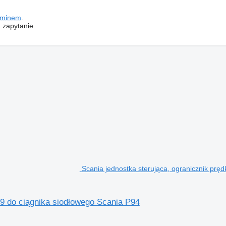
aminem
.
 zapytanie.
Scania jednostka sterująca, ogranicznik prę
49 do ciągnika siodłowego Scania P94