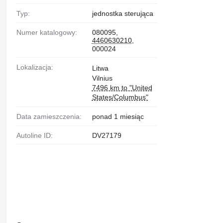
Typ:
jednostka sterująca
Numer katalogowy:
080095,
4460630210
,
000024
Lokalizacja:
Litwa
Vilnius
7496 km to "United
States/Columbus"
Data zamieszczenia:
ponad 1 miesiąc
Autoline ID:
DV27179