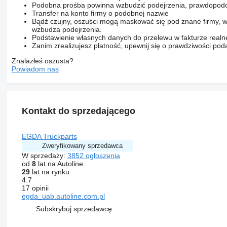
Podobna prośba powinna wzbudzić podejrzenia, prawdopodo
Transfer na konto firmy o podobnej nazwie
Bądź czujny, oszuści mogą maskować się pod znane firmy, w
wzbudza podejrzenia.
Podstawienie własnych danych do przelewu w fakturze realne
Zanim zrealizujesz płatność, upewnij się o prawdziwości pod
Znalazłeś oszusta?
Powiadom nas
Kontakt do sprzedającego
EGDA Truckparts
Zweryfikowany sprzedawca
W sprzedaży:
3852 ogłoszenia
od
8
lat na Autoline
29
lat na rynku
4.7
17 opinii
egda_uab.autoline.com.pl
Subskrybuj sprzedawcę