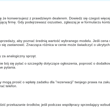
się że konwersujesz z prawdziwym dealerem. Dowiedz się czegoś więcej 
ejącą firmę. Gdy podejrzewasz oszustwo, zgłaszaj je w formularzu kon
sprzedaży, aby poznać średnią wartość wybranego modelu. Jeśli cena 
to się zastanowić. Znacząca różnica w cenie może świadczyć o ukrytych
y za analogiczny sprzęt.
nie bój się pytać o szczegóły dotyczące ogłoszenia, poprosić o dodatkow
e pytania.
y mogą prosić o wpłatę zadatku dla "rezerwacji" twojego prawa na zak
ać telefon.
dzić przekazanie środków, jeśli podczas współpracy sprzedający wzbud