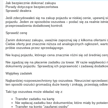
Jak bezpiecznie dokonać zakupu
Porady dotyczące bezpieczeństwa
Sprawdź dealera
Jeśli zdecydowałeś się na zakup pojazdu w niskiej cenie, upewnij 
pojazdu. Jeden ze sposobów oszustwa – podać się za realnie istni
przeprowadzenia dodatkowej kontroli.
Sprawdź cenę
Zanim dokonasz zakupu, uważnie zapoznaj się z kilkoma ofertami 
Ciebie oferty jest znacznie niższa od analogicznych ogłoszeń, war
próbie oszustwa przez sprzedającego.
Nie kupuj pojazdu, którego cena znacznie różni się od średniej cen
Nie zgadzaj się na płacenie zadatku za towar. W razie wątpliwości 
dokumenty pojazdu. Sprawdzaj ich poprawność i zadawaj dodatkow
Wątpliwy zadatek
Najbardziej rozpowszechniony typ oszustwa. Nieuczciwi sprzedawc
ten sposób oszuści gromadzą duże kwoty i znikają, przestają odbier
Taki typ oszustwa może składać się z:
Transfer zadatku na kartę
Nie wpłacaj zadatku bez dokumentów, które miały by potwier
Transfer na konto "zaufanej osoby"