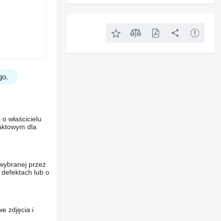
go.
o właścicielu
taktowym dla
wybranej przez
 defektach lub o
e zdjęcia i