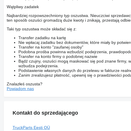
Wątpliwy zadatek
Najbardziej rozpowszechniony typ oszustwa. Nieuczciwi sprzedawc
ten sposób oszuści gromadzą duże kwoty i znikają, przestają odbier
Taki typ oszustwa może składać się z:
Transfer zadatku na kartę
Nie wpłacaj zadatku bez dokumentów, które miały by potwier
Transfer na konto "zaufanej osoby"
Podobna prośba powinna wzbudzić podejrzenia, prawdopodo
Transfer na konto firmy o podobnej nazwie
Bądź czujny, oszuści mogą maskować się pod znane firmy, w
wzbudza podejrzenia.
Podstawienie własnych danych do przelewu w fakturze realne
Zanim zrealizujesz płatność, upewnij się o prawdziwości pod
Znalazłeś oszusta?
Powiadom nas
Kontakt do sprzedającego
TruckParts Eesti OÜ