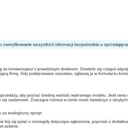
o zweryfikowanie wszystkich informacji bezpośrednio u sprzedające
się że konwersujesz z prawdziwym dealerem. Dowiedz się czegoś więcej 
ejącą firmę. Gdy podejrzewasz oszustwo, zgłaszaj je w formularzu kon
sprzedaży, aby poznać średnią wartość wybranego modelu. Jeśli cena 
to się zastanowić. Znacząca różnica w cenie może świadczyć o ukrytych
y za analogiczny sprzęt.
nie bój się pytać o szczegóły dotyczące ogłoszenia, poprosić o dodatkow
e pytania.