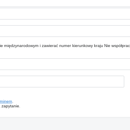
ie międzynarodowym i zawierać numer kierunkowy kraju
Nie współpra
aminem
.
 zapytanie.