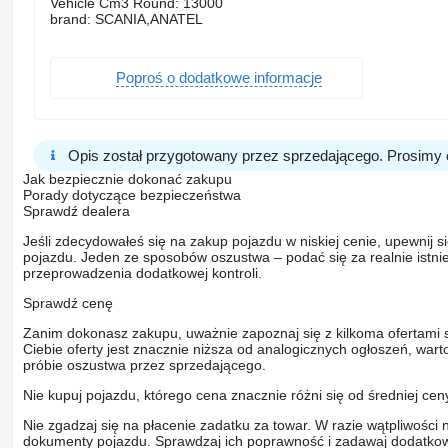
Vehicle Cm3 Round: 13000
brand: SCANIA,ANATEL
Poproś o dodatkowe informacje
Opis został przygotowany przez sprzedającego. Prosimy 
Jak bezpiecznie dokonać zakupu
Porady dotyczące bezpieczeństwa
Sprawdź dealera
Jeśli zdecydowałeś się na zakup pojazdu w niskiej cenie, upewnij 
pojazdu. Jeden ze sposobów oszustwa – podać się za realnie istni
przeprowadzenia dodatkowej kontroli.
Sprawdź cenę
Zanim dokonasz zakupu, uważnie zapoznaj się z kilkoma ofertami 
Ciebie oferty jest znacznie niższa od analogicznych ogłoszeń, war
próbie oszustwa przez sprzedającego.
Nie kupuj pojazdu, którego cena znacznie różni się od średniej cen
Nie zgadzaj się na płacenie zadatku za towar. W razie wątpliwości 
dokumenty pojazdu. Sprawdzaj ich poprawność i zadawaj dodatkow