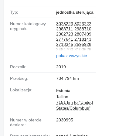
Typ:
jednostka sterująca
Numer katalogowy
3023223
3023222
oryginału:
2988711
2988710
2902723
2807499
2777641
2718143
2713345
2595928
2484700
3100626
pokaż wszystkie
Rocznik:
2019
Przebieg:
734 794 km
Lokalizacja:
Estonia
Tallinn
7151 km to "United
States/Columbus"
Numer w ofercie
2030995
dealera:
Data zamieszczenia:
ponad 1 miesiąc