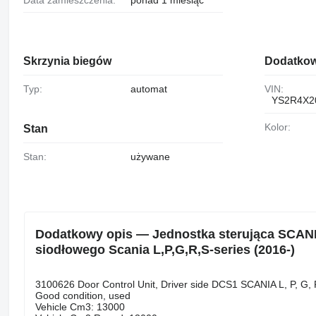
Skrzynia biegów
Dodatkow
Typ:
automat
VIN:
YS2R4X2
Kolor:
Stan
Stan:
używane
Dodatkowy opis — Jednostka sterująca SCANI
siodłowego Scania L,P,G,R,S-series (2016-)
3100626 Door Control Unit, Driver side DCS1 SCANIA L, P, G, 
Good condition, used
Vehicle Cm3: 13000