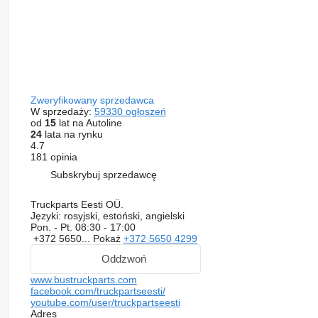
Zweryfikowany sprzedawca
W sprzedaży:
59330 ogłoszeń
od
15
lat na Autoline
24
lata na rynku
4.7
181 opinia
Subskrybuj sprzedawcę
Truckparts Eesti OÜ.
Języki:
rosyjski, estoński, angielski
Pon. - Pt.
08:30 - 17:00
+372 5650...
Pokaż
+372 5650 4299
Oddzwoń
www.bustruckparts.com
facebook.com/truckpartseesti/
youtube.com/user/truckpartseesti
Adres