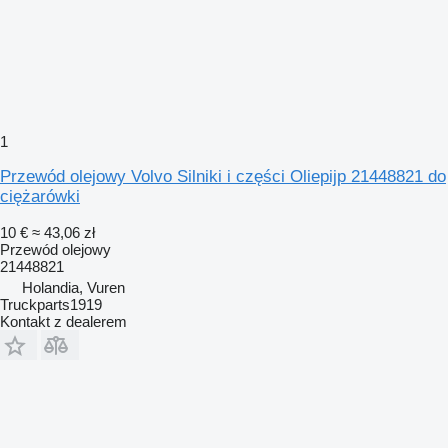
1
Przewód olejowy Volvo Silniki i części Oliepijp 21448821 do
ciężarówki
10 €
≈ 43,06 zł
Przewód olejowy
21448821
Holandia, Vuren
Truckparts1919
Kontakt z dealerem