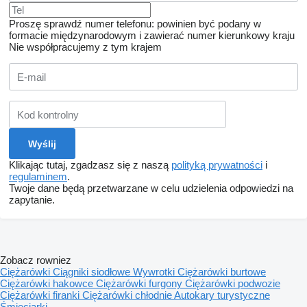
Proszę sprawdź numer telefonu: powinien być podany w
formacie międzynarodowym i zawierać numer kierunkowy kraju
Nie współpracujemy z tym krajem
Klikając tutaj, zgadzasz się z naszą
polityką prywatności
i
regulaminem
.
Twoje dane będą przetwarzane w celu udzielenia odpowiedzi na
zapytanie.
Zobacz rowniez
Ciężarówki
Ciągniki siodłowe
Wywrotki
Ciężarówki burtowe
Ciężarówki hakowce
Ciężarówki furgony
Ciężarówki podwozie
Ciężarówki firanki
Ciężarówki chłodnie
Autokary turystyczne
Śmieciarki