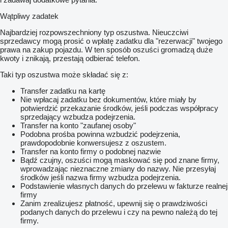
Wątpliwy zadatek
Najbardziej rozpowszechniony typ oszustwa. Nieuczciwi
sprzedawcy mogą prosić o wpłatę zadatku dla "rezerwacji" twojego
prawa na zakup pojazdu. W ten sposób oszuści gromadzą duże
kwoty i znikają, przestają odbierać telefon.
Taki typ oszustwa może składać się z:
Transfer zadatku na kartę
Nie wpłacaj zadatku bez dokumentów, które miały by
potwierdzić przekazanie środków, jeśli podczas współpracy
sprzedający wzbudza podejrzenia.
Transfer na konto "zaufanej osoby"
Podobna prośba powinna wzbudzić podejrzenia,
prawdopodobnie konwersujesz z oszustem.
Transfer na konto firmy o podobnej nazwie
Bądź czujny, oszuści mogą maskować się pod znane firmy,
wprowadzając nieznaczne zmiany do nazwy. Nie przesyłaj
środków jeśli nazwa firmy wzbudza podejrzenia.
Podstawienie własnych danych do przelewu w fakturze realnej
firmy
Zanim zrealizujesz płatność, upewnij się o prawdziwości
podanych danych do przelewu i czy na pewno należą do tej
firmy.