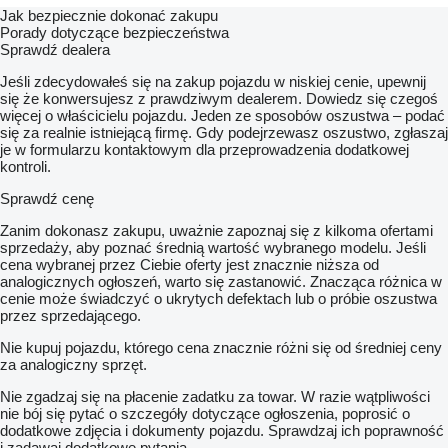
Jak bezpiecznie dokonać zakupu
Porady dotyczące bezpieczeństwa
Sprawdź dealera
Jeśli zdecydowałeś się na zakup pojazdu w niskiej cenie, upewnij
się że konwersujesz z prawdziwym dealerem. Dowiedz się czegoś
więcej o właścicielu pojazdu. Jeden ze sposobów oszustwa – podać
się za realnie istniejącą firmę. Gdy podejrzewasz oszustwo, zgłaszaj
je w formularzu kontaktowym dla przeprowadzenia dodatkowej
kontroli.
Sprawdź cenę
Zanim dokonasz zakupu, uważnie zapoznaj się z kilkoma ofertami
sprzedaży, aby poznać średnią wartość wybranego modelu. Jeśli
cena wybranej przez Ciebie oferty jest znacznie niższa od
analogicznych ogłoszeń, warto się zastanowić. Znacząca różnica w
cenie może świadczyć o ukrytych defektach lub o próbie oszustwa
przez sprzedającego.
Nie kupuj pojazdu, którego cena znacznie różni się od średniej ceny
za analogiczny sprzęt.
Nie zgadzaj się na płacenie zadatku za towar. W razie wątpliwości
nie bój się pytać o szczegóły dotyczące ogłoszenia, poprosić o
dodatkowe zdjęcia i dokumenty pojazdu. Sprawdzaj ich poprawność
i zadawaj dodatkowe pytania.