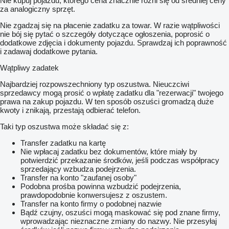
Nie kupuj pojazdu, którego cena znacznie różni się od średniej ceny
za analogiczny sprzęt.
Nie zgadzaj się na płacenie zadatku za towar. W razie wątpliwości
nie bój się pytać o szczegóły dotyczące ogłoszenia, poprosić o
dodatkowe zdjęcia i dokumenty pojazdu. Sprawdzaj ich poprawność
i zadawaj dodatkowe pytania.
Wątpliwy zadatek
Najbardziej rozpowszechniony typ oszustwa. Nieuczciwi
sprzedawcy mogą prosić o wpłatę zadatku dla "rezerwacji" twojego
prawa na zakup pojazdu. W ten sposób oszuści gromadzą duże
kwoty i znikają, przestają odbierać telefon.
Taki typ oszustwa może składać się z:
Transfer zadatku na kartę
Nie wpłacaj zadatku bez dokumentów, które miały by
potwierdzić przekazanie środków, jeśli podczas współpracy
sprzedający wzbudza podejrzenia.
Transfer na konto "zaufanej osoby"
Podobna prośba powinna wzbudzić podejrzenia,
prawdopodobnie konwersujesz z oszustem.
Transfer na konto firmy o podobnej nazwie
Bądź czujny, oszuści mogą maskować się pod znane firmy,
wprowadzając nieznaczne zmiany do nazwy. Nie przesyłaj