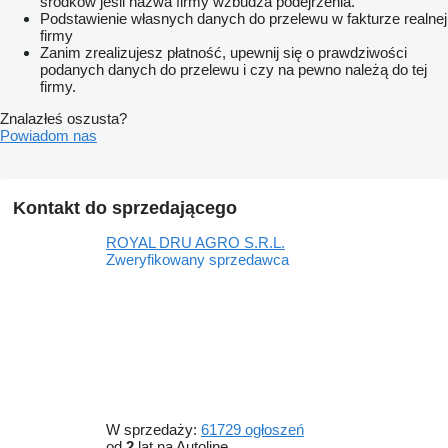
środków jeśli nazwa firmy wzbudza podejrzenia.
Podstawienie własnych danych do przelewu w fakturze realnej
firmy
Zanim zrealizujesz płatność, upewnij się o prawdziwości
podanych danych do przelewu i czy na pewno należą do tej
firmy.
Znalazłeś oszusta?
Powiadom nas
Kontakt do sprzedającego
ROYAL DRU AGRO S.R.L.
Zweryfikowany sprzedawca
W sprzedaży:
61729 ogłoszeń
od
2
lat na Autoline