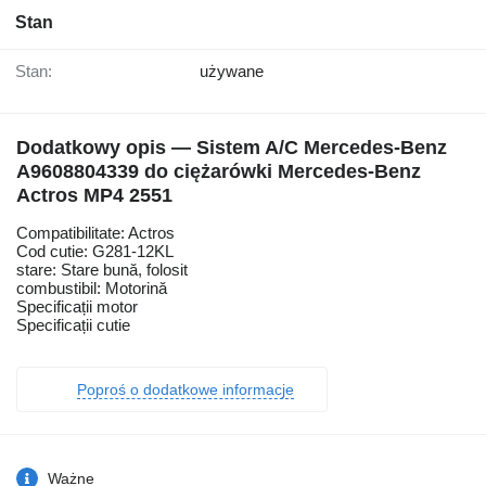
Stan
Stan:
używane
Dodatkowy opis — Sistem A/C Mercedes-Benz
A9608804339 do ciężarówki Mercedes-Benz
Actros MP4 2551
Compatibilitate: Actros
Cod cutie: G281-12KL
stare: Stare bună, folosit
combustibil: Motorină
Specificații motor
Specificații cutie
Poproś o dodatkowe informacje
Ważne