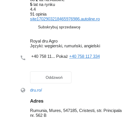
5
lat na rynku
4.4
91 opinia
site1702903218465976986.autoline.ro
Subskrybuj sprzedawcę
Royal dru Agro
Języki:
węgierski, rumuński, angielski
+40 758 11...
Pokaż
+40 758 117 334
Oddzwoń
dru.ro/
Adres
Rumunia, Mures, 547185, Cristesti, str. Principala
nr. 562 B