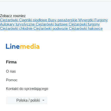
Zobacz rowniez
Ciężarówki
Ciągniki siodłowe
Busy pasażerskie
Wywrotki
Furgony
Autokary turystyczne
Ciężarówki burtowe
Ciężarówki furgony
Ciężarówki chłodnie
Ciężarówki podwozie
Ciężarówki hakowce
Firma
O nas
Pomoc
Kontakt do sprzedającego
Polska / polski