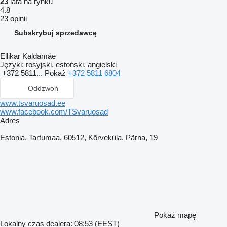
23
lata na rynku
4.8
23 opinii
Subskrybuj sprzedawcę
Ellikar Kaldamäe
Języki:
rosyjski, estoński, angielski
+372 5811...
Pokaż
+372 5811 6804
Oddzwoń
www.tsvaruosad.ee
www.facebook.com/TSvaruosad
Adres
Estonia, Tartumaa, 60512, Kõrveküla, Pärna, 19
Pokaż mapę
Lokalny czas dealera: 08:53 (EEST)