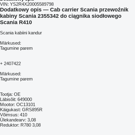
VIN:
YS2R4X20005589798
Dodatkowy opis — Cab carrier Scania przewoźnik
kabiny Scania 2355342 do ciągnika siodłowego
Scania R410
Scania kabiini kandur
Märkused:
Tagumine parem
+ 2407422
Märkused:
Tagumine parem
Tootja: OE
Läbisõit: 649000
Mootor: OC13101
Käigukast: GRS895R
Võimsus: 410
Ülekandearv: 3,08
Reduktor: R780 3,08