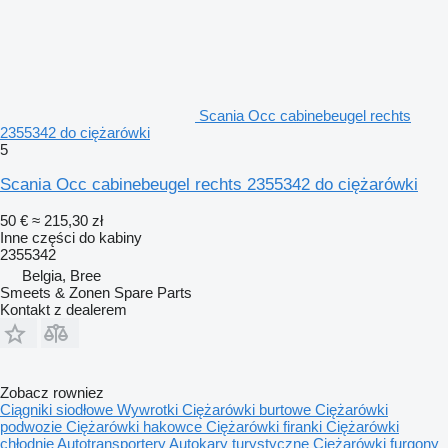
Scania Occ cabinebeugel rechts
2355342 do ciężarówki
5
Scania Occ cabinebeugel rechts 2355342 do ciężarówki
50 €
≈ 215,30 zł
Inne części do kabiny
2355342
Belgia, Bree
Smeets & Zonen Spare Parts
Kontakt z dealerem
Zobacz rowniez
Ciągniki siodłowe
Wywrotki
Ciężarówki burtowe
Ciężarówki
podwozie
Ciężarówki hakowce
Ciężarówki firanki
Ciężarówki
chłodnie
Autotransportery
Autokary turystyczne
Ciężarówki furgony