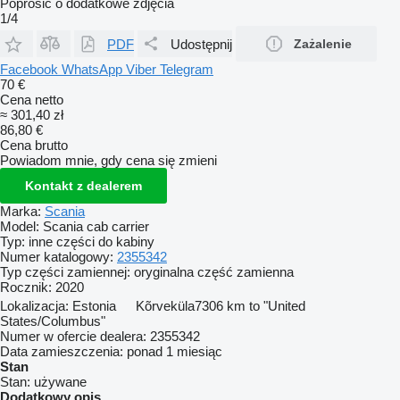
Poprosić o dodatkowe zdjęcia
1/4
PDF
Udostępnij
Zażalenie
Facebook
WhatsApp
Viber
Telegram
70 €
Cena netto
≈ 301,40 zł
86,80 €
Cena brutto
Powiadom mnie, gdy cena się zmieni
Kontakt z dealerem
Marka:
Scania
Model:
Scania cab carrier
Typ:
inne części do kabiny
Numer katalogowy:
2355342
Typ części zamiennej:
oryginalna część zamienna
Rocznik:
2020
Lokalizacja:
Estonia
Kõrveküla
7306 km to "United
States/Columbus"
Numer w ofercie dealera:
2355342
Data zamieszczenia:
ponad 1 miesiąc
Stan
Stan:
używane
Dodatkowy opis