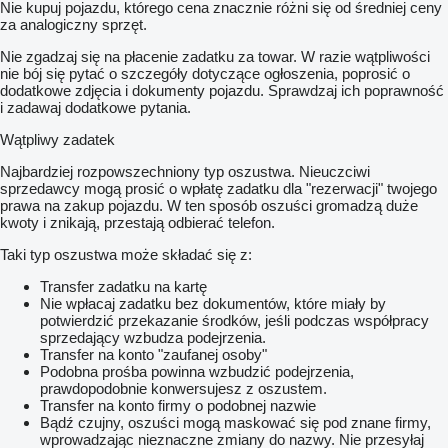
Nie kupuj pojazdu, którego cena znacznie różni się od średniej ceny
za analogiczny sprzęt.
Nie zgadzaj się na płacenie zadatku za towar. W razie wątpliwości
nie bój się pytać o szczegóły dotyczące ogłoszenia, poprosić o
dodatkowe zdjęcia i dokumenty pojazdu. Sprawdzaj ich poprawność
i zadawaj dodatkowe pytania.
Wątpliwy zadatek
Najbardziej rozpowszechniony typ oszustwa. Nieuczciwi
sprzedawcy mogą prosić o wpłatę zadatku dla "rezerwacji" twojego
prawa na zakup pojazdu. W ten sposób oszuści gromadzą duże
kwoty i znikają, przestają odbierać telefon.
Taki typ oszustwa może składać się z:
Transfer zadatku na kartę
Nie wpłacaj zadatku bez dokumentów, które miały by
potwierdzić przekazanie środków, jeśli podczas współpracy
sprzedający wzbudza podejrzenia.
Transfer na konto "zaufanej osoby"
Podobna prośba powinna wzbudzić podejrzenia,
prawdopodobnie konwersujesz z oszustem.
Transfer na konto firmy o podobnej nazwie
Bądź czujny, oszuści mogą maskować się pod znane firmy,
wprowadzając nieznaczne zmiany do nazwy. Nie przesyłaj