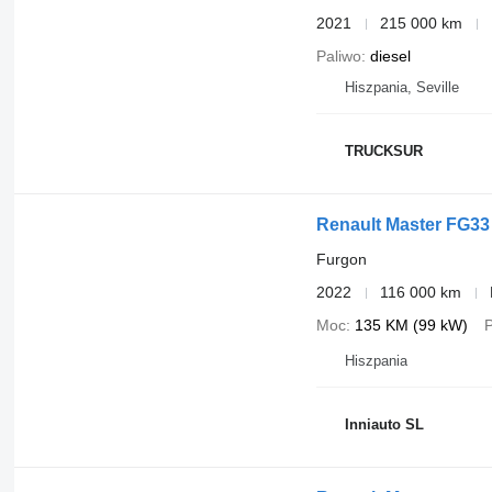
2021
215 000 km
Paliwo
diesel
Hiszpania, Seville
TRUCKSUR
Renault Master FG33
Furgon
2022
116 000 km
Moc
135 KM (99 kW)
P
Hiszpania
Inniauto SL