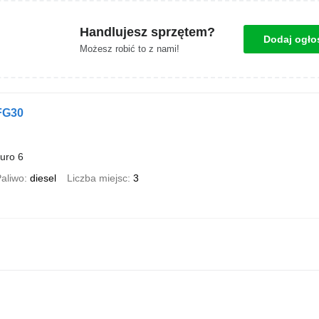
Handlujesz sprzętem?
Dodaj ogło
Możesz robić to z nami!
 FG30
uro 6
aliwo
diesel
Liczba miejsc
3