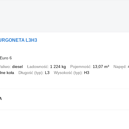
 FURGONETA L3H3
Euro 6
aliwo
diesel
Ładowność
1 224 kg
Pojemność
13,07 m³
Napęd
lne koła
Długość (typ)
L3
Wysokość (typ)
H3
A