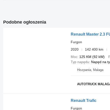
Podobne ogłoszenia
Renault Master 2.3
Furgon
2020
142 400 km
Moc
125 KM (92 kW)
P
Typ napędu
Napęd na ty
Hiszpania, Malaga
AUTOTRUCK MALAG
Renault Trafic
Furgon