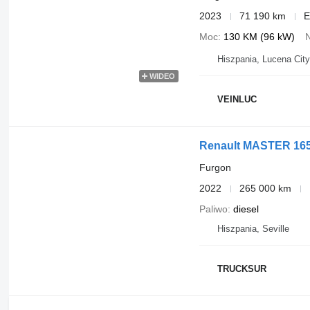
2023
71 190 km
E
Moc
130 KM (96 kW)
Hiszpania, Lucena City
WIDEO
VEINLUC
Renault MASTER 165
Furgon
2022
265 000 km
Paliwo
diesel
Hiszpania, Seville
TRUCKSUR