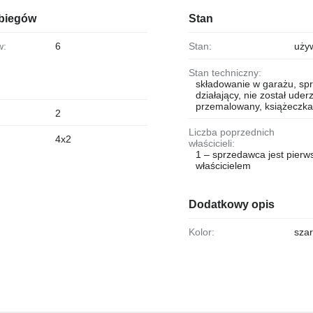
 biegów
Stan
w:
6
Stan:
uży
Stan techniczny:
składowanie w garażu, sp
działający, nie został uder
przemalowany, książeczka
2
Liczba poprzednich
4x2
właścicieli:
1 – sprzedawca jest pier
właścicielem
Dodatkowy opis
Kolor:
sza