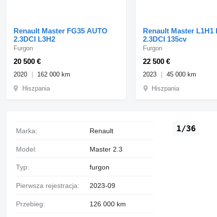
Renault Master FG35 AUTO
Renault Master L1H1
2.3DCI L3H2
2.3DCI 135cv
Furgon
Furgon
20 500 €
22 500 €
2020
162 000 km
2023
45 000 km
Hiszpania
Hiszpania
1/36
Marka:
Renault
Model:
Master 2.3
Typ:
furgon
Pierwsza rejestracja:
2023-09
Przebieg:
126 000 km