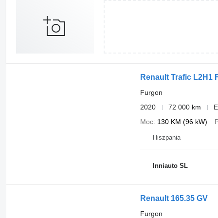
Renault Trafic L2H1
Furgon
2020
72 000 km
E
Moc
130 KM (96 kW)
P
Hiszpania
Inniauto SL
Renault 165.35 GV
Furgon