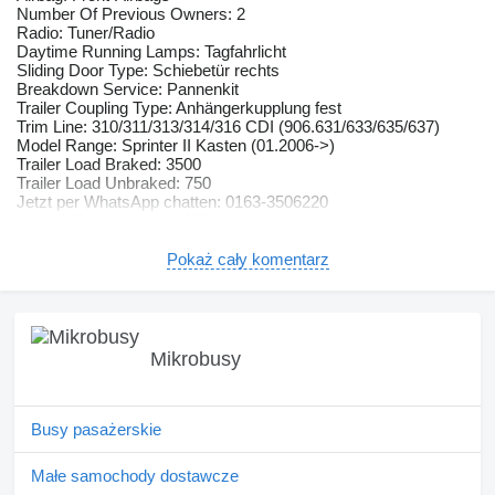
Number Of Previous Owners: 2
Radio: Tuner/Radio
Daytime Running Lamps: Tagfahrlicht
Sliding Door Type: Schiebetür rechts
Breakdown Service: Pannenkit
Trailer Coupling Type: Anhängerkupplung fest
Trim Line: 310/311/313/314/316 CDI (906.631/633/635/637)
Model Range: Sprinter II Kasten (01.2006->)
Trailer Load Braked: 3500
Trailer Load Unbraked: 750
Jetzt per WhatsApp chatten: 0163-3506220
Interne ID-Nummer: [ 3363 ]
Frühlingsangebot: Auf Wunsch und gegen Aufpreis von nur 999,-
€ Erhöhung der Anhängelast auf bis zu 3.500 kg (fahrzeug- und
Pokaż cały komentarz
herstellerabhängig)
Airbag Beifahrerseite, Anfahrhilfe (Berganfahr-Assistent),
Audiosystem Audio 15 (Radio mit Farbdisplay),
Außentemperaturanzeige, Befestigungsschienen für Dachträger,
Dachbedieneinheit mit Lesespot Fahrer-/Beifahrerseite,
Mikrobusy
Deckenleuchte im Laderaum, Fenster für hintere Türen,
Generator 180 A, Holzfussboden im Laderaum,
Laderaumtrennwand mit Fenster, Lenkrad (Lenksäule mech.
verstellbar), Navigationssystem Becker MAP Pilot, Reserverad
Busy pasażerskie
in Fahrbereifung, Reserveradhalter unter Rahmenende inkl.
Wagenheber, Rückfahrkamera, Rückspiegel innen,
Małe samochody dostawcze
Sitzausstattung: Komfort-Kopfstütze, Beifahrersitz,