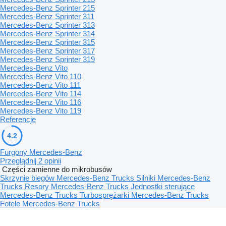
Mercedes-Benz Sprinter 215
Mercedes-Benz Sprinter 311
Mercedes-Benz Sprinter 313
Mercedes-Benz Sprinter 314
Mercedes-Benz Sprinter 315
Mercedes-Benz Sprinter 317
Mercedes-Benz Sprinter 319
Mercedes-Benz Vito
Mercedes-Benz Vito 110
Mercedes-Benz Vito 111
Mercedes-Benz Vito 114
Mercedes-Benz Vito 116
Mercedes-Benz Vito 119
Referencje
4.2
Furgony Mercedes-Benz
Przeglądnij 2 opinii
Części zamienne do mikrobusów
Skrzynie biegów Mercedes-Benz Trucks
Silniki Mercedes-Benz
Trucks
Resory Mercedes-Benz Trucks
Jednostki sterujące
Mercedes-Benz Trucks
Turbosprężarki Mercedes-Benz Trucks
Fotele Mercedes-Benz Trucks