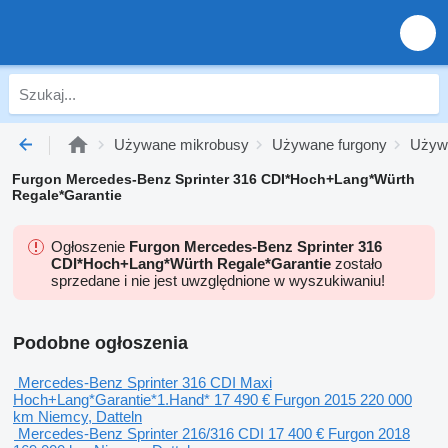
Używane mikrobusy
Używane furgony
Używ
Furgon Mercedes-Benz Sprinter 316 CDI*Hoch+Lang*Würth
Regale*Garantie
Ogłoszenie
Furgon Mercedes-Benz Sprinter 316
CDI*Hoch+Lang*Würth Regale*Garantie
zostało
sprzedane i nie jest uwzględnione w wyszukiwaniu!
Podobne ogłoszenia
Mercedes-Benz Sprinter 316 CDI Maxi
Hoch+Lang*Garantie*1.Hand*
17 490 €
Furgon
2015
220 000
km
Niemcy, Datteln
Mercedes-Benz Sprinter 216/316 CDI
17 400 €
Furgon
2018