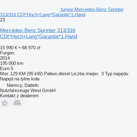
furgon Mercedes-Benz Sprinter
313/316 CDI*Hoch+Lang*Garantie*1.Hand
23
Mercedes-Benz Sprinter 313/316
CDI*Hoch+Lang*Garantie*1.Hand
15 990 €
≈ 68 970 zł
Furgon
2014
195 000 km
Euro 5
Moc
129 KM (95 kW)
Paliwo
diesel
Liczba miejsc
3
Typ napędu
Napęd na tylne koła
Niemcy, Datteln
Nutzfahrzeuge West GmbH
Kontakt z dealerem