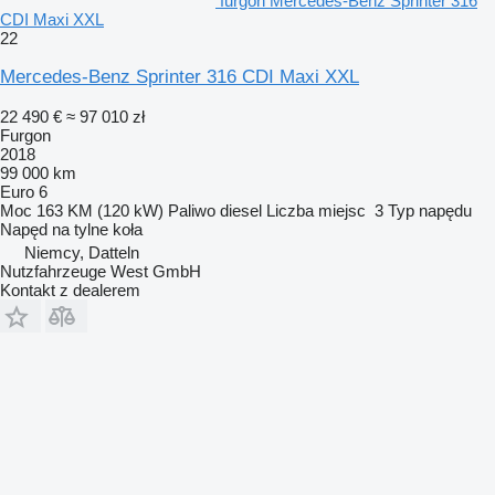
furgon Mercedes-Benz Sprinter 316
CDI Maxi XXL
22
Mercedes-Benz Sprinter 316 CDI Maxi XXL
22 490 €
≈ 97 010 zł
Furgon
2018
99 000 km
Euro 6
Moc
163 KM (120 kW)
Paliwo
diesel
Liczba miejsc
3
Typ napędu
Napęd na tylne koła
Niemcy, Datteln
Nutzfahrzeuge West GmbH
Kontakt z dealerem