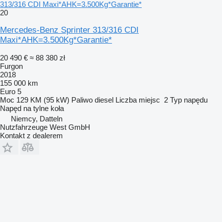
313/316 CDI Maxi*AHK=3.500Kg*Garantie*
Wir bieten attraktive Angebote – auch ohne Anzahlung möglich!
20
Sprechen Sie uns gerne an
Kontakt
Mercedes-Benz Sprinter 313/316 CDI
Standort
Maxi*AHK=3.500Kg*Garantie*
Nutzfahrzeuge West GmbH
45711 Datteln – Deutschland
Öffnungszeiten
20 490 €
≈ 88 380 zł
Alle Angaben im Internet sind unverbindlich und dienen nur der
Furgon
allgemeinen Fahrzeugbeschreibung. Irrtümer
2018
Tippfehler sowie Zwischenverkauf vorbehalten
155 000 km
Die verbindliche Beschaffenheit des Fahrzeugs ergibt sich
Euro 5
ausschließlich aus dem Kaufvertrag vor Ort oder durch
Moc
129 KM (95 kW)
Paliwo
diesel
Liczba miejsc
2
Typ napędu
schriftliche Zusicherungen
Napęd na tylne koła
Fahrzeuge mit einer Laufleistung über 50.000 km oder älter als 3
Niemcy, Datteln
Jahre verkaufen wir bevorzugt an unsere Gewerbekunden
Nutzfahrzeuge West GmbH
Scheckheftgepflegt
Kontakt z dealerem
Garantie
Regensensor
Bluetooth
Freisprecheinrichtung
Nichtraucher-Fahrzeug
Dachreling
Berganfahrassistent
Soundsystem
USB
Allwetterreifen