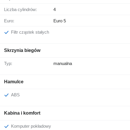
Liczba cylindrów:
4
Euro:
Euro 5
Filtr cząstek stałych
Skrzynia biegów
Typ:
manualna
Hamulce
ABS
Kabina i komfort
Komputer pokładowy