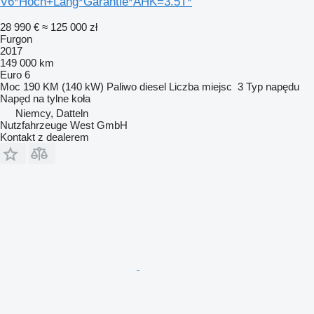
V6*Hoch+Lang*Garantie*AHK=3.5T*
28 990 €
≈ 125 000 zł
Furgon
2017
149 000 km
Euro 6
Moc
190 KM (140 kW)
Paliwo
diesel
Liczba miejsc
3
Typ napędu
Napęd na tylne koła
Niemcy, Datteln
Nutzfahrzeuge West GmbH
Kontakt z dealerem