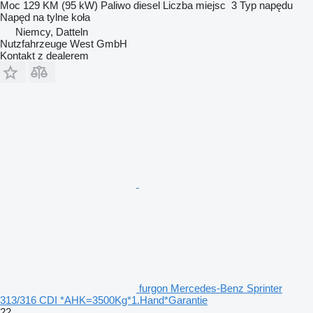
Moc
129 KM (95 kW)
Paliwo
diesel
Liczba miejsc
3
Typ napędu
Napęd na tylne koła
Niemcy, Datteln
Nutzfahrzeuge West GmbH
Kontakt z dealerem
furgon Mercedes-Benz Sprinter
313/316 CDI *AHK=3500Kg*1.Hand*Garantie
22