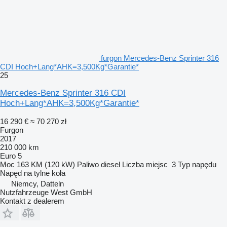
furgon Mercedes-Benz Sprinter 316
CDI Hoch+Lang*AHK=3,500Kg*Garantie*
25
Mercedes-Benz Sprinter 316 CDI
Hoch+Lang*AHK=3,500Kg*Garantie*
16 290 €
≈ 70 270 zł
Furgon
2017
210 000 km
Euro 5
Moc
163 KM (120 kW)
Paliwo
diesel
Liczba miejsc
3
Typ napędu
Napęd na tylne koła
Niemcy, Datteln
Nutzfahrzeuge West GmbH
Kontakt z dealerem