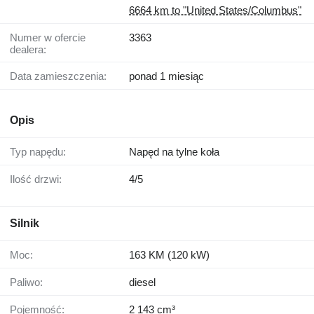
6664 km to "United States/Columbus"
Numer w ofercie
3363
dealera:
Data zamieszczenia:
ponad 1 miesiąc
Opis
Typ napędu:
Napęd na tylne koła
Ilość drzwi:
4/5
Silnik
Moc:
163 KM (120 kW)
Paliwo:
diesel
Pojemność:
2 143 cm³