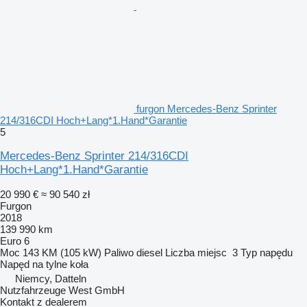
Musikstreaming integriert
HU neu
Inspektion neu
furgon Mercedes-Benz Sprinter
214/316CDI Hoch+Lang*1.Hand*Garantie
5
Mercedes-Benz Sprinter 214/316CDI
Hoch+Lang*1.Hand*Garantie
20 990 €
≈ 90 540 zł
Furgon
2018
139 990 km
Euro 6
Moc
143 KM (105 kW)
Paliwo
diesel
Liczba miejsc
3
Typ napędu
Napęd na tylne koła
Niemcy, Datteln
Nutzfahrzeuge West GmbH
Kontakt z dealerem