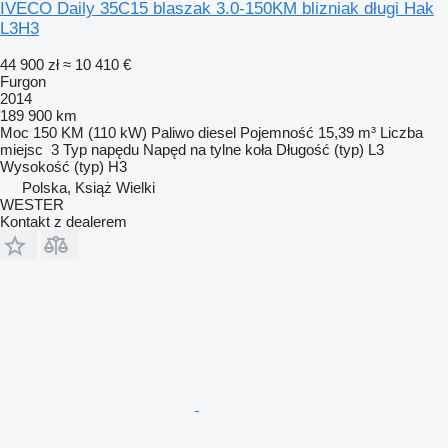
IVECO Daily 35C15 blaszak 3.0-150KM blizniak długi Hak
L3H3
44 900 zł
≈ 10 410 €
Furgon
2014
189 900 km
Moc
150 KM (110 kW)
Paliwo
diesel
Pojemność
15,39 m³
Liczba
miejsc
3
Typ napędu
Napęd na tylne koła
Długość (typ)
L3
Wysokość (typ)
H3
Polska, Książ Wielki
WESTER
Kontakt z dealerem