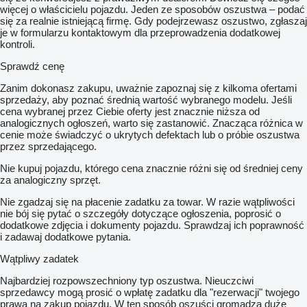
więcej o właścicielu pojazdu. Jeden ze sposobów oszustwa – podać
się za realnie istniejącą firmę. Gdy podejrzewasz oszustwo, zgłaszaj
je w formularzu kontaktowym dla przeprowadzenia dodatkowej
kontroli.
Sprawdź cenę
Zanim dokonasz zakupu, uważnie zapoznaj się z kilkoma ofertami
sprzedaży, aby poznać średnią wartość wybranego modelu. Jeśli
cena wybranej przez Ciebie oferty jest znacznie niższa od
analogicznych ogłoszeń, warto się zastanowić. Znacząca różnica w
cenie może świadczyć o ukrytych defektach lub o próbie oszustwa
przez sprzedającego.
Nie kupuj pojazdu, którego cena znacznie różni się od średniej ceny
za analogiczny sprzęt.
Nie zgadzaj się na płacenie zadatku za towar. W razie wątpliwości
nie bój się pytać o szczegóły dotyczące ogłoszenia, poprosić o
dodatkowe zdjęcia i dokumenty pojazdu. Sprawdzaj ich poprawność
i zadawaj dodatkowe pytania.
Wątpliwy zadatek
Najbardziej rozpowszechniony typ oszustwa. Nieuczciwi
sprzedawcy mogą prosić o wpłatę zadatku dla "rezerwacji" twojego
prawa na zakup pojazdu. W ten sposób oszuści gromadzą duże