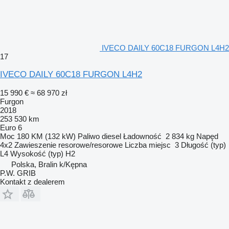
IVECO DAILY 60C18 FURGON L4H2
17
IVECO DAILY 60C18 FURGON L4H2
15 990 €
≈ 68 970 zł
Furgon
2018
253 530 km
Euro 6
Moc
180 KM (132 kW)
Paliwo
diesel
Ładowność
2 834 kg
Napęd
4x2
Zawieszenie
resorowe/resorowe
Liczba miejsc
3
Długość (typ)
L4
Wysokość (typ)
H2
Polska, Bralin k/Kępna
P.W. GRIB
Kontakt z dealerem