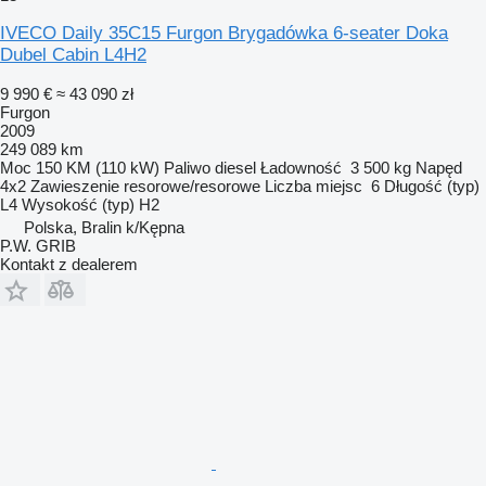
IVECO Daily 35C15 Furgon Brygadówka 6-seater Doka
Dubel Cabin L4H2
9 990 €
≈ 43 090 zł
Furgon
2009
249 089 km
Moc
150 KM (110 kW)
Paliwo
diesel
Ładowność
3 500 kg
Napęd
4x2
Zawieszenie
resorowe/resorowe
Liczba miejsc
6
Długość (typ)
L4
Wysokość (typ)
H2
Polska, Bralin k/Kępna
P.W. GRIB
Kontakt z dealerem