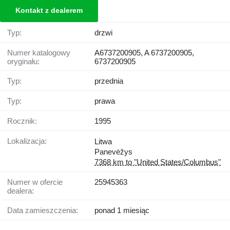
Kontakt z dealerem
Typ:
drzwi
Numer katalogowy
A6737200905, A 6737200905,
oryginału:
6737200905
Typ:
przednia
Typ:
prawa
Rocznik:
1995
Lokalizacja:
Litwa
Panevėžys
7368 km to "United States/Columbus"
Numer w ofercie
25945363
dealera:
Data zamieszczenia:
ponad 1 miesiąc