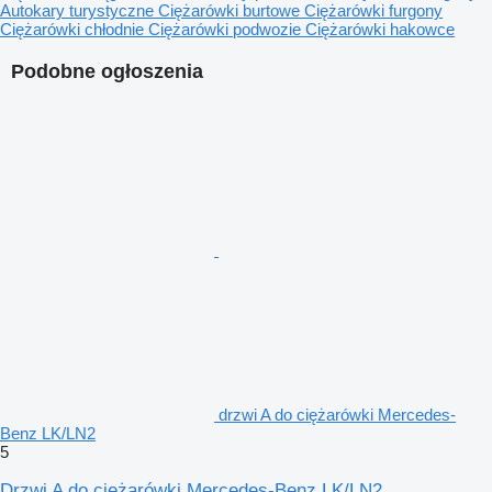
Autokary turystyczne
Ciężarówki burtowe
Ciężarówki furgony
Ciężarówki chłodnie
Ciężarówki podwozie
Ciężarówki hakowce
Podobne ogłoszenia
drzwi A do ciężarówki Mercedes-
Benz LK/LN2
5
Drzwi A do ciężarówki Mercedes-Benz LK/LN2