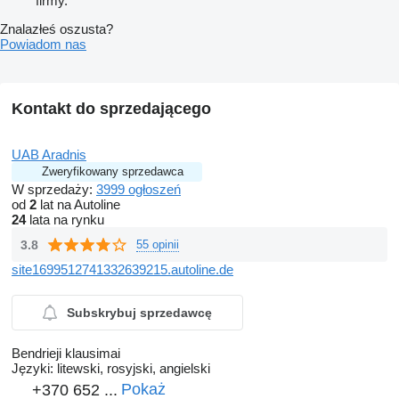
firmy.
Znalazłeś oszusta?
Powiadom nas
Kontakt do sprzedającego
UAB Aradnis
Zweryfikowany sprzedawca
W sprzedaży:
3999 ogłoszeń
od
2
lat na Autoline
24
lata na rynku
3.8
55 opinii
site1699512741332639215.autoline.de
Subskrybuj sprzedawcę
Bendrieji klausimai
Języki:
litewski, rosyjski, angielski
Pokaż
+370 652 ...