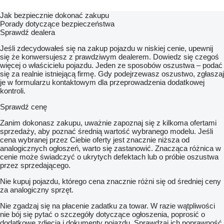
Jak bezpiecznie dokonać zakupu
Porady dotyczące bezpieczeństwa
Sprawdź dealera
Jeśli zdecydowałeś się na zakup pojazdu w niskiej cenie, upewnij
się że konwersujesz z prawdziwym dealerem. Dowiedz się czegoś
więcej o właścicielu pojazdu. Jeden ze sposobów oszustwa – podać
się za realnie istniejącą firmę. Gdy podejrzewasz oszustwo, zgłaszaj
je w formularzu kontaktowym dla przeprowadzenia dodatkowej
kontroli.
Sprawdź cenę
Zanim dokonasz zakupu, uważnie zapoznaj się z kilkoma ofertami
sprzedaży, aby poznać średnią wartość wybranego modelu. Jeśli
cena wybranej przez Ciebie oferty jest znacznie niższa od
analogicznych ogłoszeń, warto się zastanowić. Znacząca różnica w
cenie może świadczyć o ukrytych defektach lub o próbie oszustwa
przez sprzedającego.
Nie kupuj pojazdu, którego cena znacznie różni się od średniej ceny
za analogiczny sprzęt.
Nie zgadzaj się na płacenie zadatku za towar. W razie wątpliwości
nie bój się pytać o szczegóły dotyczące ogłoszenia, poprosić o
dodatkowe zdjęcia i dokumenty pojazdu. Sprawdzaj ich poprawność