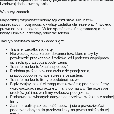
i zadawaj dodatkowe pytania.
Wątpliwy zadatek
Najbardziej rozpowszechniony typ oszustwa. Nieuczciwi
sprzedawcy mogą prosić o wpłatę zadatku dla "rezerwacji" twojego
prawa na zakup pojazdu. W ten sposób oszuści gromadzą duże
kwoty i znikają, przestają odbierać telefon.
Taki typ oszustwa może składać się z:
Transfer zadatku na kartę
Nie wpłacaj zadatku bez dokumentów, które miały by
potwierdzić przekazanie środków, jeśli podczas współpracy
sprzedający wzbudza podejrzenia.
Transfer na konto "zaufanej osoby"
Podobna prośba powinna wzbudzić podejrzenia,
prawdopodobnie konwersujesz z oszustem.
Transfer na konto firmy o podobnej nazwie
Bądź czujny, oszuści mogą maskować się pod znane firmy,
wprowadzając nieznaczne zmiany do nazwy. Nie przesyłaj
środków jeśli nazwa firmy wzbudza podejrzenia.
Podstawienie własnych danych do przelewu w fakturze realnej
firmy
Zanim zrealizujesz płatność, upewnij się o prawdziwości
podanych danych do przelewu i czy na pewno należą do tej