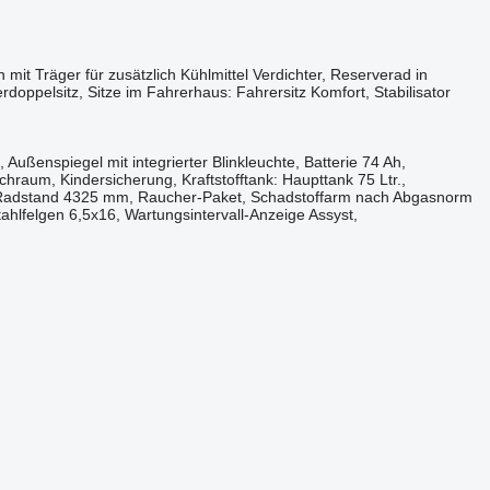
it Träger für zusätzlich Kühlmittel Verdichter, Reserverad in
ppelsitz, Sitze im Fahrerhaus: Fahrersitz Komfort, Stabilisator
Außenspiegel mit integrierter Blinkleuchte, Batterie 74 Ah,
aum, Kindersicherung, Kraftstofftank: Haupttank 75 Ltr.,
, Radstand 4325 mm, Raucher-Paket, Schadstoffarm nach Abgasnorm
ahlfelgen 6,5x16, Wartungsintervall-Anzeige Assyst,