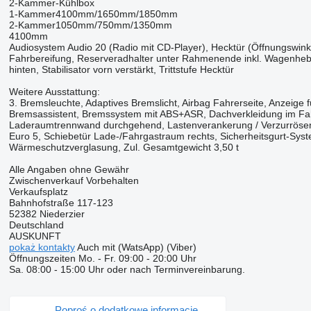
2-Kammer-Kühlbox
1-Kammer4100mm/1650mm/1850mm
2-Kammer1050mm/750mm/1350mm
4100mm
Audiosystem Audio 20 (Radio mit CD-Player), Hecktür (Öffnungswinkel
Fahrbereifung, Reserveradhalter unter Rahmenende inkl. Wagenheber
hinten, Stabilisator vorn verstärkt, Trittstufe Hecktür
Weitere Ausstattung:
3. Bremsleuchte, Adaptives Bremslicht, Airbag Fahrerseite, Anzeige fü
Bremsassistent, Bremssystem mit ABS+ASR, Dachverkleidung im Fahr
Laderaumtrennwand durchgehend, Lastenverankerung / Verzurrösen
Euro 5, Schiebetür Lade-/Fahrgastraum rechts, Sicherheitsgurt-Syste
Wärmeschutzverglasung, Zul. Gesamtgewicht 3,50 t
Alle Angaben ohne Gewähr
Zwischenverkauf Vorbehalten
Verkaufsplatz
Bahnhofstraße 117-123
52382 Niederzier
Deutschland
AUSKUNFT
pokaż kontakty
Auch mit (WatsApp) (Viber)
Öffnungszeiten Mo. - Fr. 09:00 - 20:00 Uhr
Sa. 08:00 - 15:00 Uhr oder nach Terminvereinbarung.
Poproś o dodatkowe informacje