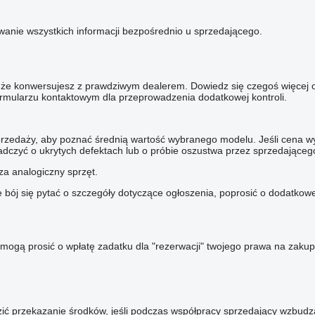
wanie wszystkich informacji bezpośrednio u sprzedającego.
ię że konwersujesz z prawdziwym dealerem. Dowiedz się czegoś więcej 
formularzu kontaktowym dla przeprowadzenia dodatkowej kontroli.
rzedaży, aby poznać średnią wartość wybranego modelu. Jeśli cena wyb
adczyć o ukrytych defektach lub o próbie oszustwa przez sprzedająceg
za analogiczny sprzęt.
ie bój się pytać o szczegóły dotyczące ogłoszenia, poprosić o dodatko
mogą prosić o wpłatę zadatku dla "rezerwacji" twojego prawa na zakup
zić przekazanie środków, jeśli podczas współpracy sprzedający wzbudz