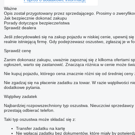
Ważne
Opis został przygotowany przez sprzedającego. Prosimy o zweryfiko
Jak bezpiecznie dokonać zakupu
Porady dotyczące bezpieczeństwa
Sprawdź dealera
Jeśli zdecydowałeś się na zakup pojazdu w niskiej cenie, upewnij s
realnie istniejącą firmę. Gdy podejrzewasz oszustwo, zgłaszaj je w 
Sprawdź cenę
Zanim dokonasz zakupu, uważnie zapoznaj się z kilkoma ofertami sp
ogłoszeń, warto się zastanowić. Znacząca różnica w cenie może świ
Nie kupuj pojazdu, którego cena znacznie różni się od średniej ceny 
Nie zgadzaj się na płacenie zadatku za towar. W razie wątpliwości n
dodatkowe pytania.
Wątpliwy zadatek
Najbardziej rozpowszechniony typ oszustwa. Nieuczciwi sprzedawcy 
przestają odbierać telefon.
Taki typ oszustwa może składać się z:
Transfer zadatku na kartę
Nie wpłacaj zadatku bez dokumentów, które miały by potwierd