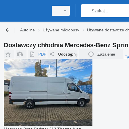
Autoline
Używane mikrobusy
Używane dostawcze ch
Dostawczy chłodnia Mercedes-Benz Sprin
PDF
Udostępnij
Zażalenie
F
Mercedes-Benz Sprinter 313 Thermo King