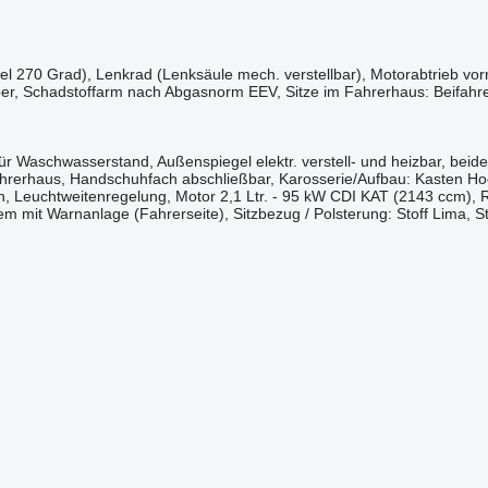
 270 Grad), Lenkrad (Lenksäule mech. verstellbar), Motorabtrieb vorn m
, Schadstoffarm nach Abgasnorm EEV, Sitze im Fahrerhaus: Beifahrerdo
r Waschwasserstand, Außenspiegel elektr. verstell- und heizbar, beide, 
erhaus, Handschuhfach abschließbar, Karosserie/Aufbau: Kasten Hochr
, Leuchtweitenregelung, Motor 2,1 Ltr. - 95 kW CDI KAT (2143 ccm)
m mit Warnanlage (Fahrerseite), Sitzbezug / Polsterung: Stoff Lima, St