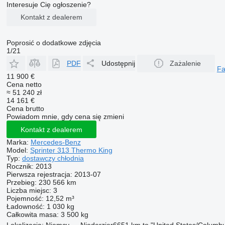
Interesuje Cię ogłoszenie?
Kontakt z dealerem
Poprosić o dodatkowe zdjęcia
1/21
PDF
Udostępnij
Zażalenie
F
11 900 €
Cena netto
≈ 51 240 zł
14 161 €
Cena brutto
Powiadom mnie, gdy cena się zmieni
Kontakt z dealerem
Marka:
Mercedes-Benz
Model:
Sprinter 313 Thermo King
Typ:
dostawczy chłodnia
Rocznik:
2013
Pierwsza rejestracja:
2013-07
Przebieg:
230 566 km
Liczba miejsc:
3
Pojemność:
12,52 m³
Ładowność:
1 030 kg
Całkowita masa:
3 500 kg