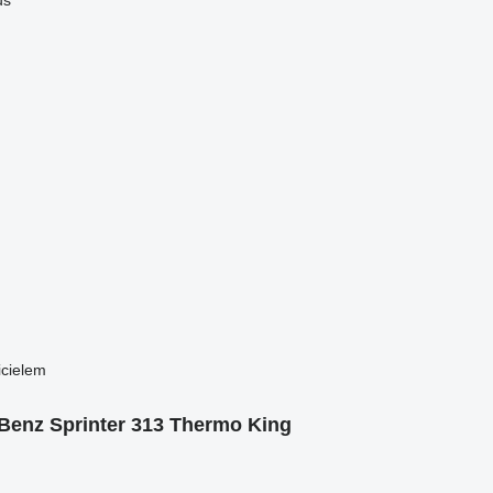
us"
icielem
enz Sprinter 313 Thermo King