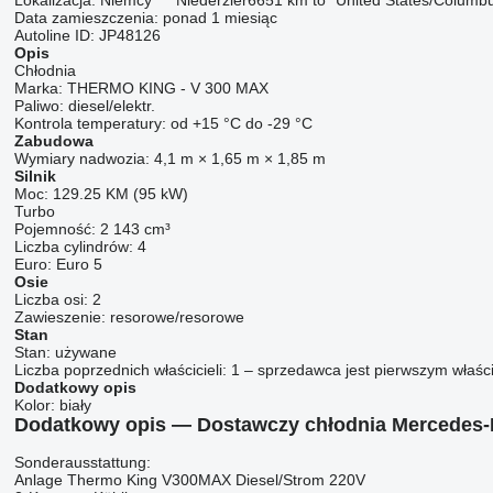
Lokalizacja:
Niemcy
Niederzier
6651 km to "United States/Columb
Data zamieszczenia:
ponad 1 miesiąc
Autoline ID:
JP48126
Opis
Chłodnia
Marka:
THERMO KING - V 300 MAX
Paliwo:
diesel/elektr.
Kontrola temperatury:
od +15 °C do -29 °C
Zabudowa
Wymiary nadwozia:
4,1 m × 1,65 m × 1,85 m
Silnik
Moc:
129.25 KM (95 kW)
Turbo
Pojemność:
2 143 cm³
Liczba cylindrów:
4
Euro:
Euro 5
Osie
Liczba osi:
2
Zawieszenie:
resorowe/resorowe
Stan
Stan:
używane
Liczba poprzednich właścicieli:
1 – sprzedawca jest pierwszym właśc
Dodatkowy opis
Kolor:
biały
Dodatkowy opis — Dostawczy chłodnia Mercedes-B
Sonderausstattung:
Anlage Thermo King V300MAX Diesel/Strom 220V