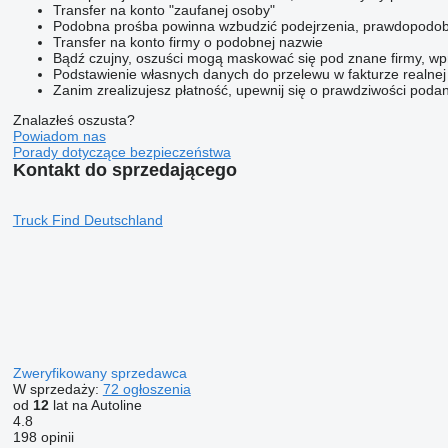
Transfer na konto "zaufanej osoby"
Podobna prośba powinna wzbudzić podejrzenia, prawdopodob
Transfer na konto firmy o podobnej nazwie
Bądź czujny, oszuści mogą maskować się pod znane firmy, wpr
Podstawienie własnych danych do przelewu w fakturze realnej 
Zanim zrealizujesz płatność, upewnij się o prawdziwości poda
Znalazłeś oszusta?
Powiadom nas
Porady dotyczące bezpieczeństwa
Kontakt do sprzedającego
Truck Find Deutschland
Zweryfikowany sprzedawca
W sprzedaży:
72 ogłoszenia
od
12
lat na Autoline
4.8
198 opinii