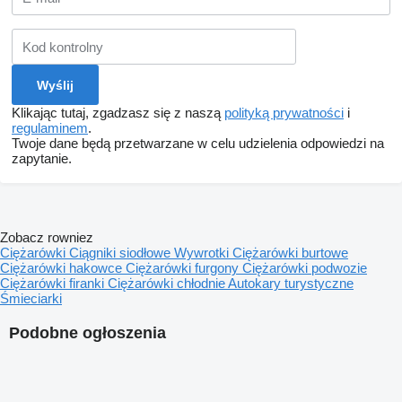
Klikając tutaj, zgadzasz się z naszą
polityką prywatności
i
regulaminem
.
Twoje dane będą przetwarzane w celu udzielenia odpowiedzi na
zapytanie.
Zobacz rowniez
Ciężarówki
Ciągniki siodłowe
Wywrotki
Ciężarówki burtowe
Ciężarówki hakowce
Ciężarówki furgony
Ciężarówki podwozie
Ciężarówki firanki
Ciężarówki chłodnie
Autokary turystyczne
Śmieciarki
Podobne ogłoszenia