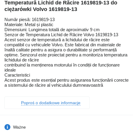
Temperatură Lichid de Răcire 1619819-13 do
ciężarówki Volvo 1619819-13
Număr piesă: 1619819-13
Materiale: Metal și plastic
Dimensiuni: Lungimea totală de aproximativ 9 cm
Senzor de Temperatura Lichid de Răcire Volvo 1619819-13
Acest senzor de temperatură a lichidului de răcire este
compatibil cu vehiculele Volvo. Este fabricat din materiale de
înaltă calitate pentru a asigura o durabilitate și performanță
optime. Senzorul este proiectat pentru a monitoriza temperatura
lichidului de răcire
contribuind la menținerea motorului în condiții de funcționare
ideale
Caracteristici
Acest produs este esențial pentru asigurarea funcționării corecte
a sistemului de răcire al vehiculului dumneavoastră
Poproś o dodatkowe informacje
Ważne