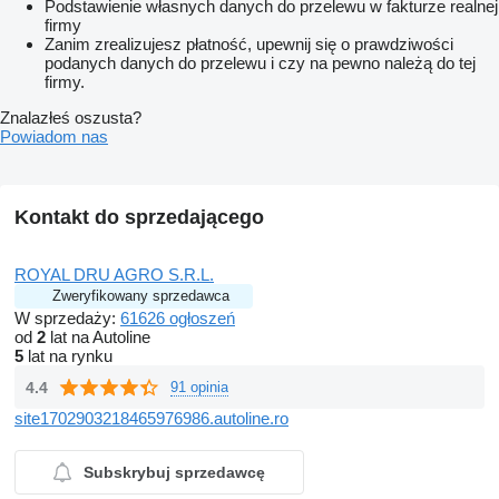
Podstawienie własnych danych do przelewu w fakturze realnej
firmy
Zanim zrealizujesz płatność, upewnij się o prawdziwości
podanych danych do przelewu i czy na pewno należą do tej
firmy.
Znalazłeś oszusta?
Powiadom nas
Kontakt do sprzedającego
ROYAL DRU AGRO S.R.L.
Zweryfikowany sprzedawca
W sprzedaży:
61626 ogłoszeń
od
2
lat na Autoline
5
lat na rynku
4.4
91 opinia
site1702903218465976986.autoline.ro
Subskrybuj sprzedawcę