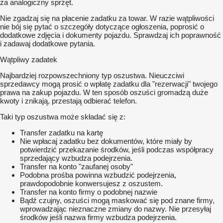
za analogiczny sprzęt.
Nie zgadzaj się na płacenie zadatku za towar. W razie wątpliwości
nie bój się pytać o szczegóły dotyczące ogłoszenia, poprosić o
dodatkowe zdjęcia i dokumenty pojazdu. Sprawdzaj ich poprawność
i zadawaj dodatkowe pytania.
Wątpliwy zadatek
Najbardziej rozpowszechniony typ oszustwa. Nieuczciwi
sprzedawcy mogą prosić o wpłatę zadatku dla "rezerwacji" twojego
prawa na zakup pojazdu. W ten sposób oszuści gromadzą duże
kwoty i znikają, przestają odbierać telefon.
Taki typ oszustwa może składać się z:
Transfer zadatku na kartę
Nie wpłacaj zadatku bez dokumentów, które miały by
potwierdzić przekazanie środków, jeśli podczas współpracy
sprzedający wzbudza podejrzenia.
Transfer na konto "zaufanej osoby"
Podobna prośba powinna wzbudzić podejrzenia,
prawdopodobnie konwersujesz z oszustem.
Transfer na konto firmy o podobnej nazwie
Bądź czujny, oszuści mogą maskować się pod znane firmy,
wprowadzając nieznaczne zmiany do nazwy. Nie przesyłaj
środków jeśli nazwa firmy wzbudza podejrzenia.