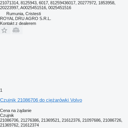
21071314, 8125943, 6017, 81259436017, 20277972, 1853958,
20223997, A0025451516, 0025451516
Rumunia, Cristesti
ROYAL DRU AGRO S.R.L.
Kontakt z dealerem
1
Czujnik 21086706 do ciężarówki Volvo
Cena na żądanie
Czujnik
21086706, 21276386, 21369521, 21612376, 21097686, 21086726,
21369762, 21612374