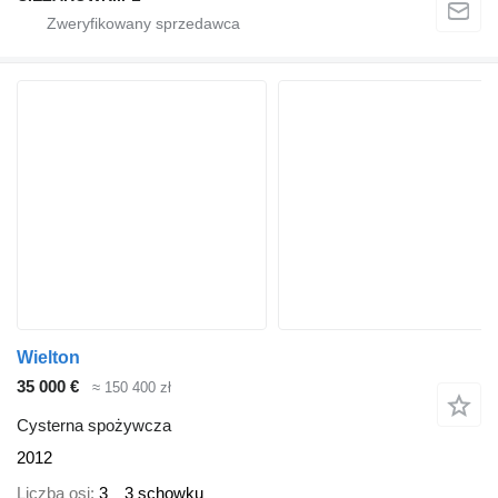
Wielton
35 000 €
≈ 150 400 zł
Cysterna spożywcza
2012
Liczba osi
3
3 schowku