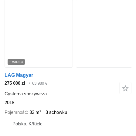
WIDEO
LAG Magyar
275 000 zł
≈ 63 980 €
Cysterna spożywcza
2018
Pojemność
32 m³
3 schowku
Polska, K/Kielc