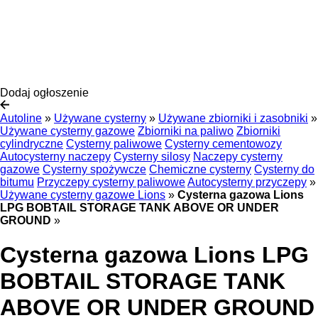
Dodaj ogłoszenie
Autoline
»
Używane cysterny
»
Używane zbiorniki i zasobniki
»
Używane cysterny gazowe
Zbiorniki na paliwo
Zbiorniki
cylindryczne
Cysterny paliwowe
Cysterny cementowozy
Autocysterny naczepy
Cysterny silosy
Naczepy cysterny
gazowe
Cysterny spożywcze
Chemiczne cysterny
Cysterny do
bitumu
Przyczepy cysterny paliwowe
Autocysterny przyczepy
»
Używane cysterny gazowe Lions
»
Cysterna gazowa Lions
LPG BOBTAIL STORAGE TANK ABOVE OR UNDER
GROUND
»
Cysterna gazowa Lions LPG
BOBTAIL STORAGE TANK
ABOVE OR UNDER GROUND