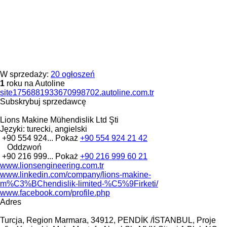
W sprzedaży:
20 ogłoszeń
1
roku na Autoline
site1756881933670998702.autoline.com.tr
Subskrybuj sprzedawcę
Lions Makine Mühendislik Ltd Şti
Języki:
turecki, angielski
+90 554 924...
Pokaż
+90 554 924 21 42
Oddzwoń
+90 216 999...
Pokaż
+90 216 999 60 21
www.lionsengineering.com.tr
www.linkedin.com/company/lions-makine-
m%C3%BChendislik-limited-%C5%9Firketi/
www.facebook.com/profile.php
Adres
Turcja, Region Marmara, 34912, PENDİK /İSTANBUL, Proje