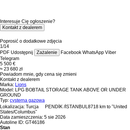
Interesuje Cię ogłoszenie?
Kontakt z dealerem
Poprosić o dodatkowe zdjęcia
1/14
PDF
Udostępnij
Zażalenie
Facebook
WhatsApp
Viber
Telegram
5 500 €
≈ 23 680 zł
Powiadom mnie, gdy cena się zmieni
Kontakt z dealerem
Marka:
Lions
Model:
LPG BOBTAIL STORAGE TANK ABOVE OR UNDER
GROUND
Typ:
cysterna gazowa
Lokalizacja:
Turcja
PENDİK /İSTANBUL
8718 km to "United
States/Columbus"
Data zamieszczenia:
5 sie 2026
Autoline ID:
GT46186
Stan