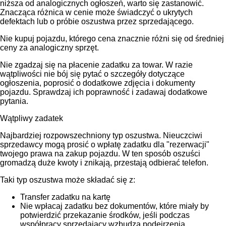
niższa od analogicznych ogłoszeń, warto się zastanowić.
Znacząca różnica w cenie może świadczyć o ukrytych
defektach lub o próbie oszustwa przez sprzedającego.
Nie kupuj pojazdu, którego cena znacznie różni się od średniej
ceny za analogiczny sprzęt.
Nie zgadzaj się na płacenie zadatku za towar. W razie
wątpliwości nie bój się pytać o szczegóły dotyczące
ogłoszenia, poprosić o dodatkowe zdjęcia i dokumenty
pojazdu. Sprawdzaj ich poprawność i zadawaj dodatkowe
pytania.
Wątpliwy zadatek
Najbardziej rozpowszechniony typ oszustwa. Nieuczciwi
sprzedawcy mogą prosić o wpłatę zadatku dla "rezerwacji"
twojego prawa na zakup pojazdu. W ten sposób oszuści
gromadzą duże kwoty i znikają, przestają odbierać telefon.
Taki typ oszustwa może składać się z:
Transfer zadatku na kartę
Nie wpłacaj zadatku bez dokumentów, które miały by
potwierdzić przekazanie środków, jeśli podczas
współpracy sprzedający wzbudza podejrzenia.