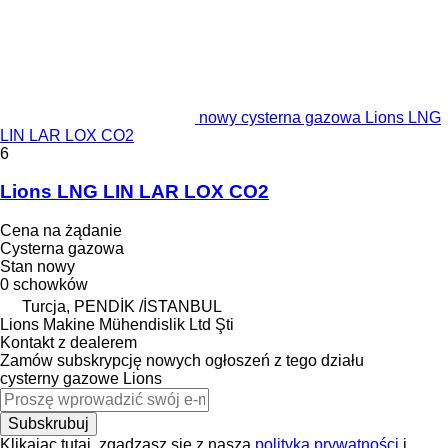
nowy cysterna gazowa Lions LNG
LIN LAR LOX CO2
6
Lions LNG LIN LAR LOX CO2
Cena na żądanie
Cysterna gazowa
Stan
nowy
0 schowków
Turcja, PENDİK /İSTANBUL
Lions Makine Mühendislik Ltd Şti
Kontakt z dealerem
Zamów subskrypcję nowych ogłoszeń z tego działu
cysterny gazowe
Lions
Subskrubuj
Klikając tutaj, zgadzasz się z naszą
polityką prywatności
i