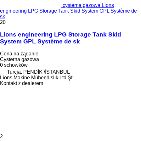
cysterna gazowa Lions
engineering LPG Storage Tank Skid System GPL Système de
sk
20
Lions engineering LPG Storage Tank Skid
System GPL Système de sk
Cena na żądanie
Cysterna gazowa
0 schowków
Turcja, PENDİK /İSTANBUL
Lions Makine Mühendislik Ltd Şti
Kontakt z dealerem
2