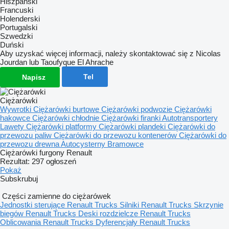
Hiszpański
Francuski
Holenderski
Portugalski
Szwedzki
Duński
Aby uzyskać więcej informacji, należy skontaktować się z Nicolas
Jourdan lub Taoufyque El Ahrache
Tel
Napisz
Ciężarówki
Wywrotki
Ciężarówki burtowe
Ciężarówki podwozie
Ciężarówki
hakowce
Ciężarówki chłodnie
Ciężarówki firanki
Autotransportery
Lawety
Ciężarówki platformy
Ciężarówki plandeki
Ciężarówki do
przewozu paliw
Ciężarówki do przewozu kontenerów
Ciężarówki do
przewozu drewna
Autocysterny
Bramowce
Ciężarówki furgony Renault
Rezultat:
297 ogłoszeń
Pokaż
Subskrubuj
Części zamienne do ciężarówek
Jednostki sterujące Renault Trucks
Silniki Renault Trucks
Skrzynie
biegów Renault Trucks
Deski rozdzielcze Renault Trucks
Oblicowania Renault Trucks
Dyferencjały Renault Trucks