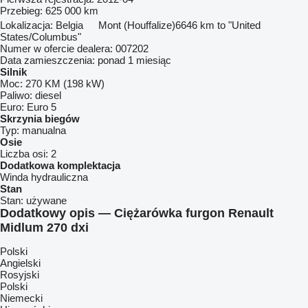
Przebieg:
625 000 km
Lokalizacja:
Belgia
Mont (Houffalize)
6646 km to "United
States/Columbus"
Numer w ofercie dealera:
007202
Data zamieszczenia:
ponad 1 miesiąc
Silnik
Moc:
270 KM (198 kW)
Paliwo:
diesel
Euro:
Euro 5
Skrzynia biegów
Typ:
manualna
Osie
Liczba osi:
2
Dodatkowa komplektacja
Winda hydrauliczna
Stan
Stan:
używane
Dodatkowy opis — Ciężarówka furgon Renault
Midlum 270 dxi
Polski
Angielski
Rosyjski
Polski
Niemecki