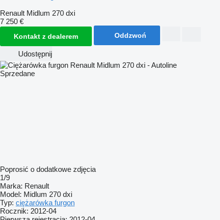
Renault Midlum 270 dxi
7 250 €
Oddzwoń
Kontakt z dealerem
Udostępnij
Sprzedane
Poprosić o dodatkowe zdjęcia
1/9
Marka:
Renault
Model:
Midlum 270 dxi
Typ:
ciężarówka furgon
Rocznik:
2012-04
Pierwsza rejestracja:
2012-04