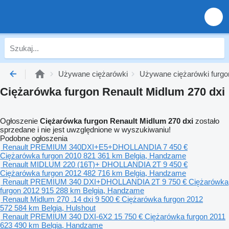
Używane ciężarówki
Używane ciężarówki furgo
Ciężarówka furgon Renault Midlum 270 dxi
Ogłoszenie
Ciężarówka furgon Renault Midlum 270 dxi
zostało
sprzedane i nie jest uwzględnione w wyszukiwaniu!
Podobne ogłoszenia
Renault PREMIUM 340DXI+E5+DHOLLANDIA
7 450 €
Ciężarówka furgon
2010
821 361 km
Belgia, Handzame
Renault MIDLUM 220 (16T)+ DHOLLANDIA 2T
9 450 €
Ciężarówka furgon
2012
482 716 km
Belgia, Handzame
Renault PREMIUM 340 DXI+DHOLLANDIA 2T
9 750 €
Ciężarówka
furgon
2012
915 288 km
Belgia, Handzame
Renault Midlum 270 .14 dxi
9 500 €
Ciężarówka furgon
2012
572 584 km
Belgia, Hulshout
Renault PREMIUM 340 DXI-6X2
15 750 €
Ciężarówka furgon
2011
623 490 km
Belgia, Handzame