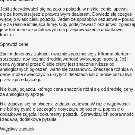
Jeśli zdecydowałeś się na zakup pojazdu w niskiej cenie, upewnij
się że konwersujesz z prawdziwym dealerem. Dowiedz się czegoś
więcej o właścicielu pojazdu. Jeden ze sposobów oszustwa – podać
się za realnie istniejącą firmę. Gdy podejrzewasz oszustwo, zgłaszaj
je w formularzu kontaktowym dla przeprowadzenia dodatkowej
kontroli.
Sprawdź cenę
Zanim dokonasz zakupu, uważnie zapoznaj się z kilkoma ofertami
sprzedaży, aby poznać średnią wartość wybranego modelu. Jeśli
cena wybranej przez Ciebie oferty jest znacznie niższa od
analogicznych ogłoszeń, warto się zastanowić. Znacząca różnica w
cenie może świadczyć o ukrytych defektach lub o próbie oszustwa
przez sprzedającego.
Nie kupuj pojazdu, którego cena znacznie różni się od średniej ceny
za analogiczny sprzęt.
Nie zgadzaj się na płacenie zadatku za towar. W razie wątpliwości
nie bój się pytać o szczegóły dotyczące ogłoszenia, poprosić o
dodatkowe zdjęcia i dokumenty pojazdu. Sprawdzaj ich poprawność
i zadawaj dodatkowe pytania.
Wątpliwy zadatek