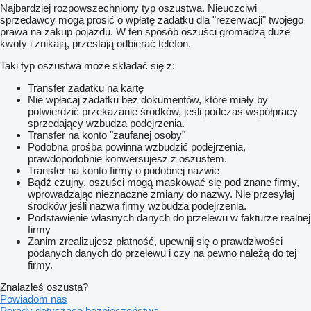
Najbardziej rozpowszechniony typ oszustwa. Nieuczciwi
sprzedawcy mogą prosić o wpłatę zadatku dla "rezerwacji" twojego
prawa na zakup pojazdu. W ten sposób oszuści gromadzą duże
kwoty i znikają, przestają odbierać telefon.
Taki typ oszustwa może składać się z:
Transfer zadatku na kartę
Nie wpłacaj zadatku bez dokumentów, które miały by
potwierdzić przekazanie środków, jeśli podczas współpracy
sprzedający wzbudza podejrzenia.
Transfer na konto "zaufanej osoby"
Podobna prośba powinna wzbudzić podejrzenia,
prawdopodobnie konwersujesz z oszustem.
Transfer na konto firmy o podobnej nazwie
Bądź czujny, oszuści mogą maskować się pod znane firmy,
wprowadzając nieznaczne zmiany do nazwy. Nie przesyłaj
środków jeśli nazwa firmy wzbudza podejrzenia.
Podstawienie własnych danych do przelewu w fakturze realnej
firmy
Zanim zrealizujesz płatność, upewnij się o prawdziwości
podanych danych do przelewu i czy na pewno należą do tej
firmy.
Znalazłeś oszusta?
Powiadom nas
Porady dotyczące bezpieczeństwa