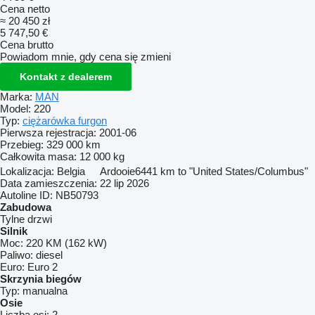
Cena netto
≈ 20 450 zł
5 747,50 €
Cena brutto
Powiadom mnie, gdy cena się zmieni
Kontakt z dealerem
Marka:
MAN
Model:
220
Typ:
ciężarówka furgon
Pierwsza rejestracja:
2001-06
Przebieg:
329 000 km
Całkowita masa:
12 000 kg
Lokalizacja:
Belgia
Ardooie
6441 km to "United States/Columbus"
Data zamieszczenia:
22 lip 2026
Autoline ID:
NB50793
Zabudowa
Tylne drzwi
Silnik
Moc:
220 KM (162 kW)
Paliwo:
diesel
Euro:
Euro 2
Skrzynia biegów
Typ:
manualna
Osie
Liczba osi:
2