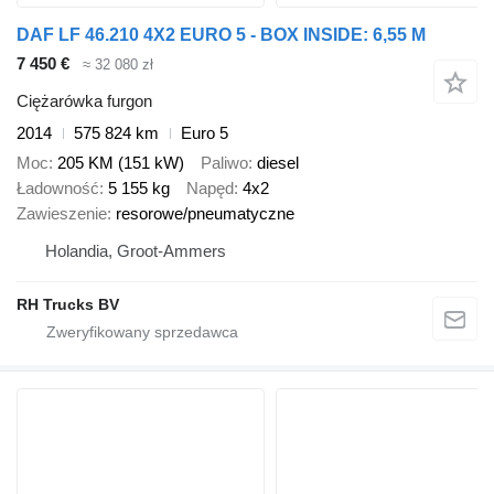
DAF LF 46.210 4X2 EURO 5 - BOX INSIDE: 6,55 M
7 450 €
≈ 32 080 zł
Ciężarówka furgon
2014
575 824 km
Euro 5
Moc
205 KM (151 kW)
Paliwo
diesel
Ładowność
5 155 kg
Napęd
4x2
Zawieszenie
resorowe/pneumatyczne
Holandia, Groot-Ammers
RH Trucks BV