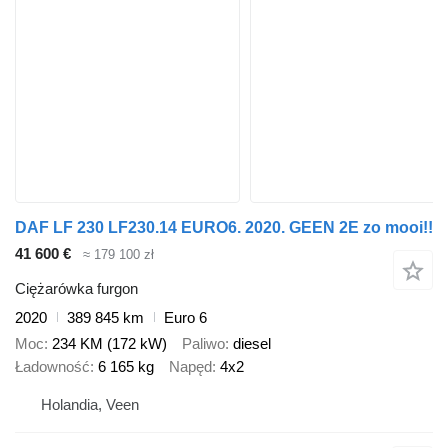
DAF LF 230 LF230.14 EURO6. 2020. GEEN 2E zo mooi!!
41 600 €
≈ 179 100 zł
Ciężarówka furgon
2020
389 845 km
Euro 6
Moc
234 KM (172 kW)
Paliwo
diesel
Ładowność
6 165 kg
Napęd
4x2
Holandia, Veen