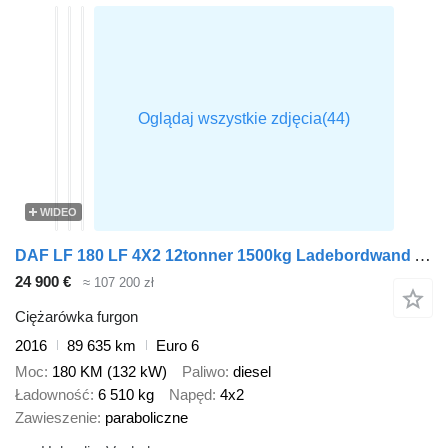
WIDEO
DAF LF 180 LF 4X2 12tonner 1500kg Ladebordwand Automatic ACC Euro 6
24 900 €
≈ 107 200 zł
Ciężarówka furgon
2016
89 635 km
Euro 6
Moc
180 KM (132 kW)
Paliwo
diesel
Ładowność
6 510 kg
Napęd
4x2
Zawieszenie
paraboliczne