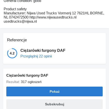
General condition: good
Product safety
Manufacturer: Nijwa Used Trucks Vormerij 12 7621HL BORNE,
NL 0742472500 http://www.nijwausedtrucks.nl
usedtrucks@nijwa.nl
Referencje
Ciężarówki furgony DAF
4.2
Przeglądnij 22 opinii
Ciężarówki furgony DAF
Rezultat:
317 ogłoszeń
Pokaż
Subskrubuj