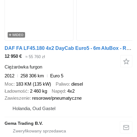
WIDEO
DAF FA LF45.180 4x2 DayCab Euro5 - 6m AluBox - Roller Shutters - Sid
12 950 €
≈ 55 760 zł
Ciężarówka furgon
2012
258 306 km
Euro 5
Moc
183 KM (135 kW)
Paliwo
diesel
Ładowność
2 460 kg
Napęd
4x2
Zawieszenie
resorowe/pneumatyczne
Holandia, Oud Gastel
Gema Trading B.V.