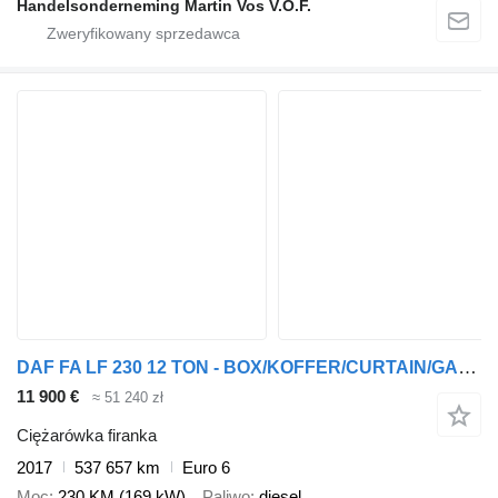
Handelsonderneming Martin Vos V.O.F.
DAF FA LF 230 12 TON - BOX/KOFFER/CURTAIN/GARDINEN - TACHO 2 - MANUA
11 900 €
≈ 51 240 zł
Ciężarówka firanka
2017
537 657 km
Euro 6
Moc
230 KM (169 kW)
Paliwo
diesel