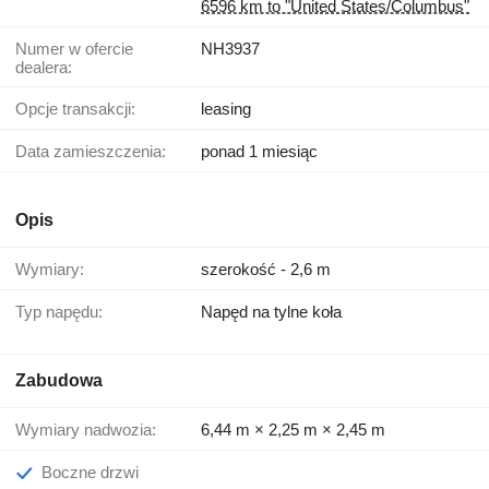
6596 km to "United States/Columbus"
Numer w ofercie
NH3937
dealera:
Opcje transakcji:
leasing
Data zamieszczenia:
ponad 1 miesiąc
Opis
Wymiary:
szerokość - 2,6 m
Typ napędu:
Napęd na tylne koła
Zabudowa
Wymiary nadwozia:
6,44 m × 2,25 m × 2,45 m
Boczne drzwi