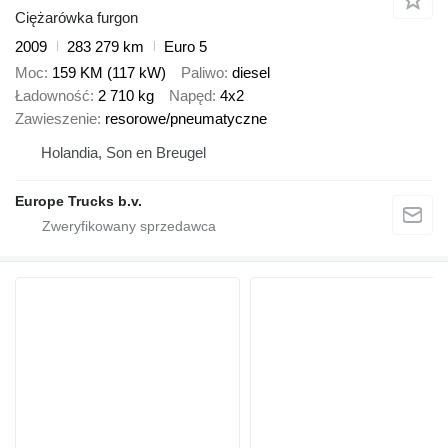
Ciężarówka furgon
2009
283 279 km
Euro 5
Moc
159 KM (117 kW)
Paliwo
diesel
Ładowność
2 710 kg
Napęd
4x2
Zawieszenie
resorowe/pneumatyczne
Holandia, Son en Breugel
Europe Trucks b.v.