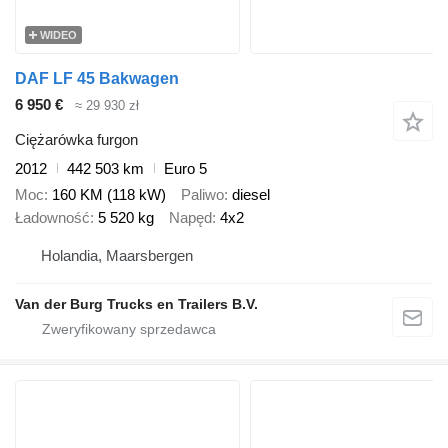
WIDEO
DAF LF 45 Bakwagen
6 950 €
≈ 29 930 zł
Ciężarówka furgon
2012
442 503 km
Euro 5
Moc
160 KM (118 kW)
Paliwo
diesel
Ładowność
5 520 kg
Napęd
4x2
Holandia, Maarsbergen
Van der Burg Trucks en Trailers B.V.