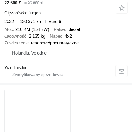
22 500 €
≈ 96 880 zł
Ciężarówka furgon
2022
120 371 km
Euro 6
Moc
210 KM (154 kW)
Paliwo
diesel
Ładowność
2 135 kg
Napęd
4x2
Zawieszenie
resorowe/pneumatyczne
Holandia, Velddriel
Vos Trucks