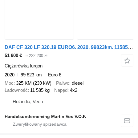
DAF CF 320 LF 320.19 EURO6. 2020. 99823km. 11585kg Laadvermogen.!!
51 600 €
≈ 222 200 zł
Ciężarówka furgon
2020
99 823 km
Euro 6
Moc
325 KM (239 kW)
Paliwo
diesel
Ładowność
11 585 kg
Napęd
4x2
Holandia, Veen
Handelsonderneming Martin Vos V.O.F.