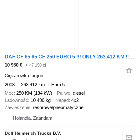
DAF CF 65 65 CF 250 EURO 5 !!! ONLY 263.412 KM !!! ORIGINAL HOLLAND
10 950 €
≈ 47 150 zł
Ciężarówka furgon
2008
263 412 km
Euro 5
Moc
250 KM (184 kW)
Paliwo
diesel
Ładowność
10 490 kg
Napęd
4x2
Zawieszenie
resorowe/pneumatyczne
Holandia, Zaandam
Dolf Helmerich Trucks B.V.