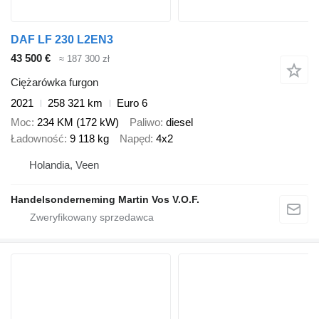
DAF LF 230 L2EN3
43 500 €
≈ 187 300 zł
Ciężarówka furgon
2021
258 321 km
Euro 6
Moc
234 KM (172 kW)
Paliwo
diesel
Ładowność
9 118 kg
Napęd
4x2
Holandia, Veen
Handelsonderneming Martin Vos V.O.F.