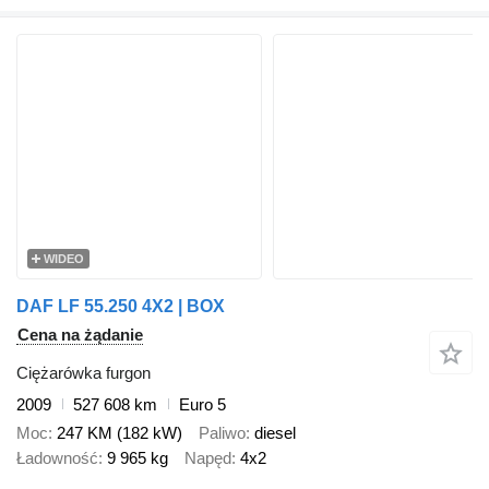
WIDEO
DAF LF 55.250 4X2 | BOX
Cena na żądanie
Ciężarówka furgon
2009
527 608 km
Euro 5
Moc
247 KM (182 kW)
Paliwo
diesel
Ładowność
9 965 kg
Napęd
4x2