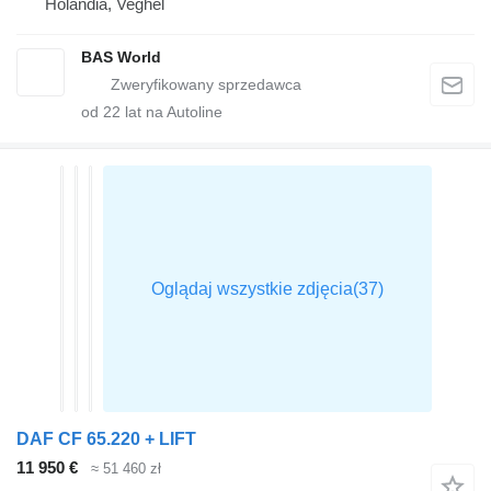
Holandia, Veghel
BAS World
od
22
lat na Autoline
DAF CF 65.220 + LIFT
11 950 €
≈ 51 460 zł