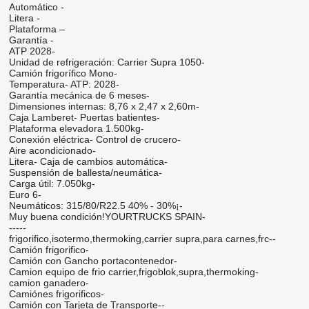
Automático -
Litera -
Plataforma –
Garantía -
ATP 2028-
Unidad de refrigeración: Carrier Supra 1050-
Camión frigorífico Mono-
Temperatura- ATP: 2028-
Garantía mecánica de 6 meses-
Dimensiones internas: 8,76 x 2,47 x 2,60m-
Caja Lamberet- Puertas batientes-
Plataforma elevadora 1.500kg-
Conexión eléctrica- Control de crucero-
Aire acondicionado-
Litera- Caja de cambios automática-
Suspensión de ballesta/neumática-
Carga útil: 7.050kg-
Euro 6-
Neumáticos: 315/80/R22.5 40% - 30%¡-
Muy buena condición!YOURTRUCKS SPAIN-
-----
frigorifico,isotermo,thermoking,carrier supra,para carnes,frc--
Camión frigorifico-
Camión con Gancho portacontenedor-
Camion equipo de frio carrier,frigoblok,supra,thermoking-
camion ganadero-
Camiónes frigorificos-
Camión con Tarjeta de Transporte--