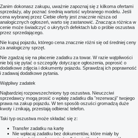
Zanim dokonasz zakupu, uważnie zapoznaj się z kilkoma ofertami
sprzedaży, aby poznać średnią wartość wybranego modelu. Jeśli
cena wybranej przez Ciebie oferty jest znacznie niższa od
analogicznych ogłoszeń, warto się zastanowić. Znacząca różnica w
cenie może świadczyć o ukrytych defektach lub o próbie oszustwa
przez sprzedającego.
Nie kupuj pojazdu, którego cena znacznie różni się od średniej ceny
za analogiczny sprzęt.
Nie zgadzaj się na płacenie zadatku za towar. W razie wątpliwości
nie bój się pytać o szczegóły dotyczące ogłoszenia, poprosić o
dodatkowe zdjęcia i dokumenty pojazdu. Sprawdzaj ich poprawność
i zadawaj dodatkowe pytania.
Wątpliwy zadatek
Najbardziej rozpowszechniony typ oszustwa. Nieuczciwi
sprzedawcy mogą prosić o wpłatę zadatku dla "rezerwacji" twojego
prawa na zakup pojazdu. W ten sposób oszuści gromadzą duże
kwoty i znikają, przestają odbierać telefon.
Taki typ oszustwa może składać się z:
Transfer zadatku na kartę
Nie wpłacaj zadatku bez dokumentów, które miały by