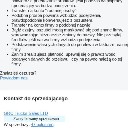
potwierdzić przekazanie środków, jeśli podczas współpracy
sprzedający wzbudza podejrzenia.
Transfer na konto "zaufanej osoby"
Podobna prośba powinna wzbudzić podejrzenia,
prawdopodobnie konwersujesz z oszustem.
Transfer na konto firmy o podobnej nazwie
Bądź czujny, oszuści mogą maskować się pod znane firmy,
wprowadzając nieznaczne zmiany do nazwy. Nie przesyłaj
środków jeśli nazwa firmy wzbudza podejrzenia.
Podstawienie własnych danych do przelewu w fakturze realnej
firmy
Zanim zrealizujesz płatność, upewnij się o prawdziwości
podanych danych do przelewu i czy na pewno należą do tej
firmy.
Znalazłeś oszusta?
Powiadom nas
Kontakt do sprzedającego
GRC Trucks Sales LTD
Zweryfikowany sprzedawca
W sprzedaży:
47 ogłoszeń