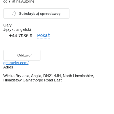
od
7
lat na Autoline
Subskrybuj sprzedawcę
Gary
Języki:
angielski
Pokaż
+44 7936 9...
Oddzwoń
grctrucks.com/
Adres
Wielka Brytania, Anglia, DN21 4JH, North Lincolnshire,
Hibaldstow Gainsthorpe Road East