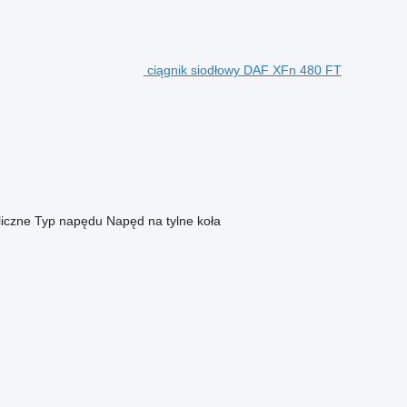
ciągnik siodłowy DAF XFn 480 FT
liczne
Typ napędu
Napęd na tylne koła