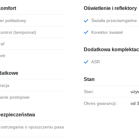
komfort
Oświetlenie i reflektory
ter pokładowy
Światła przeciwmgielne
 control (tempomat)
Korektor świateł
raf
Dodatkowa komplektac
etr
ASR
datkowe
Stan
yzacja
Stan:
uży
wanie postojowe
Okres gwarancji::
od 3
bezpieczeństwa