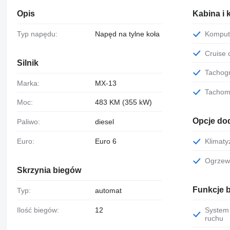
Opis
Kabina i 
Typ napędu:
Napęd na tylne koła
Kompu
Cruise
Silnik
Tachog
Marka:
MX-13
Tachom
Moc:
483 KM (355 kW)
Opcje do
Paliwo:
diesel
Euro:
Euro 6
Klimat
Ogrze
Skrzynia biegów
Funkcje 
Typ:
automat
Ilość biegów:
12
System ostrzegania o opuszczeniu pasa
ruchu