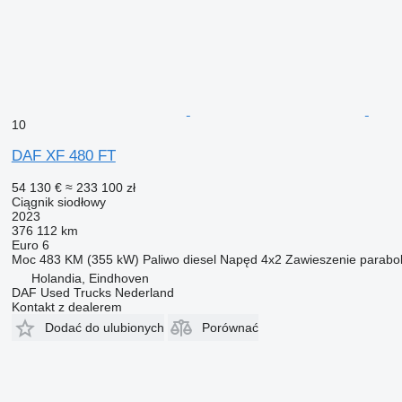
- Światła dodatkowe na dachu kabiny
- Światła przednie
- Światła przednie
Komunikacja i zarządzanie inf. dotyczącymi jazdy
- Anteny
- Anteny
- Asystent wydajności kierowcy
- System audio oraz informacyjno-rozrywkowy
10
- Tempomat Predictive Cruise Control
- Uniwersalne złącze FMS
DAF XF 480 FT
- Ładowarka bezprzewodowa
54 130 €
≈ 233 100 zł
Koła i opony
Ciągnik siodłowy
- Koła
2023
- Koła
376 112 km
- Pierścienie ochronne kół
Euro 6
Moc
483 KM (355 kW)
Paliwo
diesel
Napęd
4x2
Zawieszenie
parabo
Nadwozia i przygotowania do nadwozi
Holandia, Eindhoven
- Analogowa sygnalizacja i ostrzeżenia dot. nadwozia
DAF Used Trucks Nederland
- Boczne światła obrysowe
Kontakt z dealerem
- Moduł wytwórcy nadwozia
- Złącze aplikacyjne
Dodać do ulubionych
Porównać
Podwozie
- Certyfikat układu kierowniczego
- Chlapacz
- Przednia osłona podwozia