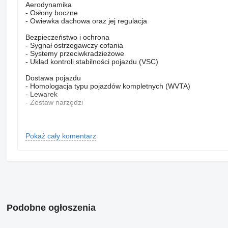
Aerodynamika
- Osłony boczne
- Owiewka dachowa oraz jej regulacja
Bezpieczeństwo i ochrona
- Sygnał ostrzegawczy cofania
- Systemy przeciwkradzieżowe
- Układ kontroli stabilności pojazdu (VSC)
Dostawa pojazdu
- Homologacja typu pojazdów kompletnych (WVTA)
- Lewarek
- Zestaw narzędzi
Kabina z zewnątrz
- Dodatkowe światła z przodu
- Dolne zewnętrzne światła przednie
Pokaż cały komentarz
- Główne lusterka
- Lusterko przednie
- Reflektory przednie
- Stopień kabiny
- Stopień kabiny
- Ustawienie elektrycznie regulowanych lusterek
- Zamek drzwiowy
- Zawieszenie kabiny
Podobne ogłoszenia
- Zawieszenie kabiny
- Zewnętrzna osłona przeciwsłoneczna
- Zewnętrzna osłona przeciwsłoneczna