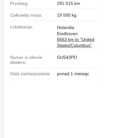
Przebieg:
291 015 km
Całkowita masa:
19 500 kg
Lokalizacja:
Holandia
Eindhoven
6563 km to "United
States/Columbus"
Numer w ofercie
GU543PO
dealera:
Data zamieszczenia:
ponad 1 miesiąc