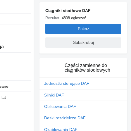
Ciągniki siodłowe DAF
Rezultat:
4808 ogłoszeń
Pokaż
Subskrubuj
ja
Części zamienne do
ciągników siodłowych
Jednostki sterujące DAF
wane
Silniki DAF
 lat
Oblicowania DAF
Deski rozdzielcze DAF
Okablowania DAF