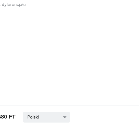
a dyferencjału
480 FT
Polski