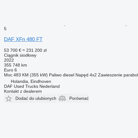
- Tylne błotniki
- Wsporniki świateł tylnych
- Światła tylne
- Światła tylne
Serwis i konserwacja
5
- Serwis ITS
DAF XFn 480 FT
Sprzęg i wyposażenie do podłączenia przyczepy
- pneumatyczne złącze przyczepy
53 700 €
≈ 231 200 zł
Ciągnik siodłowy
Układ hamulcowy
2022
- Funkcja aktywnego zwalniania zacisku
355 748 km
- Hamulec postojowy ze wspomaganiem
Euro 6
- Sterowanie hamulcem postojowym
Moc
483 KM (355 kW)
Paliwo
diesel
Napęd
4x2
Zawieszenie
parabo
- Sterowanie hamulcem postojowym
Holandia, Eindhoven
DAF Used Trucks Nederland
Układ napędowy
Kontakt z dealerem
- Tryb Eco
- Tryb Eco
Dodać do ulubionych
Porównać
- Tryb jazdy manewrowej
Wnętrze kabiny
- Blat deski rozdzielczej
- Dodatkowa nagrzewnica kabiny
- Filtr przeciwpyłkowy
- Fotel kierowcy
- Fotel kierowcy