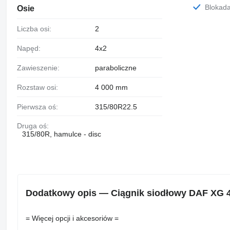
Blokad
Osie
Liczba osi:
2
Napęd:
4x2
Zawieszenie:
paraboliczne
Rozstaw osi:
4 000 mm
Pierwsza oś:
315/80R22.5
Druga oś:
315/80R, hamulce - disc
Dodatkowy opis — Ciągnik siodłowy DAF XG 
= Więcej opcji i akcesoriów =