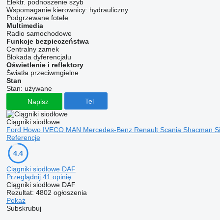
Elektr. podnoszenie szyb
Wspomaganie kierownicy:
hydrauliczny
Podgrzewane fotele
Multimedia
Radio samochodowe
Funkcje bezpieczeństwa
Centralny zamek
Blokada dyferencjału
Oświetlenie i reflektory
Światła przeciwmgielne
Stan
Stan:
używane
Tel
Napisz
Ciągniki siodłowe
Ford
Howo
IVECO
MAN
Mercedes-Benz
Renault
Scania
Shacman
S
Referencje
4.4
Ciągniki siodłowe DAF
Przeglądnij 41 opinię
Ciągniki siodłowe DAF
Rezultat:
4802 ogłoszenia
Pokaż
Subskrubuj