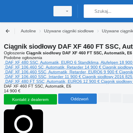
Autoline
Używane ciągniki siodłowe
Używane ciągnik
Ciągnik siodłowy DAF XF 460 FT SSC, Aut
Ogłoszenie
Ciągnik siodłowy DAF XF 460 FT SSC, Automatik, E6
Podobne ogłoszenia
DAF XF 480 SSC, Automatik, EURO 6 Standklima, Alufelgen
18 900
DAF XF 106.460 SC, Automatik, Retarder
14 900 €
Ciągnik siodłow
DAF XF 106.460 SSC, Automatik, Retarder, EURO6
9 900 €
Ciągni
DAF XF 106.460 SSC, Intarder
11 900 €
Ciągnik siodłowy
2016
825
DAF XF 480 FT SSC, Automatik, EURO6
12 900 €
Ciągnik siodłow
DAF XF 460 FT SSC, Automatik, E6
14 900 €
Oddzwoń
Kontakt z dealerem