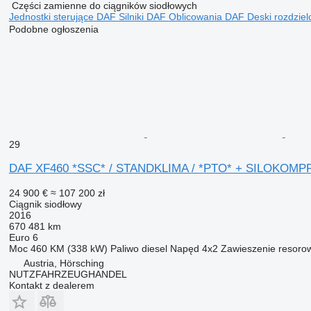
Części zamienne do ciągników siodłowych
Jednostki sterujące DAF
Silniki DAF
Oblicowania DAF
Deski rozdzie
Podobne ogłoszenia
29
DAF XF460 *SSC* / STANDKLIMA / *PTO* + SILOKOM
24 900 €
≈ 107 200 zł
Ciągnik siodłowy
2016
670 481 km
Euro 6
Moc
460 KM (338 kW)
Paliwo
diesel
Napęd
4x2
Zawieszenie
resoro
Austria, Hörsching
NUTZFAHRZEUGHANDEL
Kontakt z dealerem