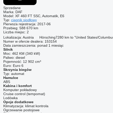
Sprzedane
Marka:
DAF
Model:
XF 460 FT SSC, Automatik, E6
Typ:
ciągnik siodłowy
Pierwsza rejestracja:
2017-06
Przebieg:
588 670 km
Liczba miejsc:
2
Lokalizacja:
Austria
Hörsching
7280 km to "United States/Columbu
Numer w ofercie dealera:
153154
Data zamieszczenia:
ponad 1 miesiąc
Silnik
Moc:
462 KM (340 kW)
Paliwo:
diesel
Pojemność:
12 902 cm³
Euro:
Euro 6
Skrzynia biegów
Typ:
automat
Hamulce
ABS
Kabina i komfort
Komputer pokładowy
Cruise control (tempomat)
Lodówka
Opcje dodatkowe
Klimatyzacja:
klimat kontrola
Ogrzewanie postojowe