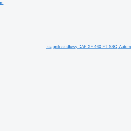
em
.
ciągnik siodłowy DAF XF 460 FT SSC, Auto