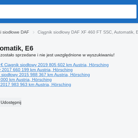
i siodłowe DAF
Ciągnik siodłowy DAF XF 460 FT SSC, Automatik, 
omatik, E6
zostało sprzedane i nie jest uwzględnione w wyszukiwaniu!
 €
Ciągnik siodłowy
2019
805 602 km
Austria, Hörsching
y
2017
660 199 km
Austria, Hörsching
k siodłowy
2015
988 367 km
Austria, Hörsching
 000 km
Austria, Hörsching
y
2017
983 963 km
Austria, Hörsching
Udostępnij