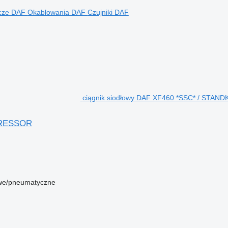
lcze DAF
Okablowania DAF
Czujniki DAF
ciągnik siodłowy DAF XF460 *SSC* / STA
PRESSOR
we/pneumatyczne