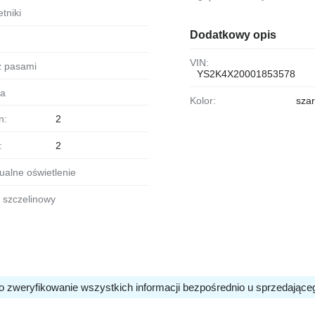
etniki
Dodatkowy opis
VIN:
 z pasami
YS2K4X20001853578
ka
Kolor:
sza
n:
2
:
2
ualne oświetlenie
w szczelinowy
o zweryfikowanie wszystkich informacji bezpośrednio u sprzedające