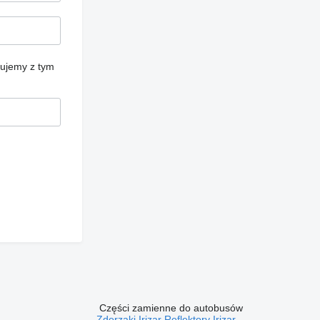
cujemy z tym
Części zamienne do autobusów
Zderzaki Irizar
Reflektory Irizar