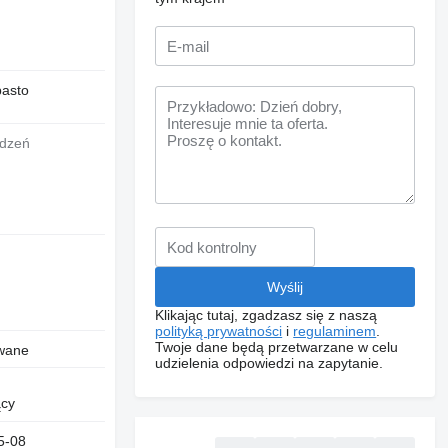
asto
Klikając tutaj, zgadzasz się z naszą
polityką prywatności
i
regulaminem
.
Twoje dane będą przetwarzane w celu
wane
udzielenia odpowiedzi na zapytanie.
ący
5-08