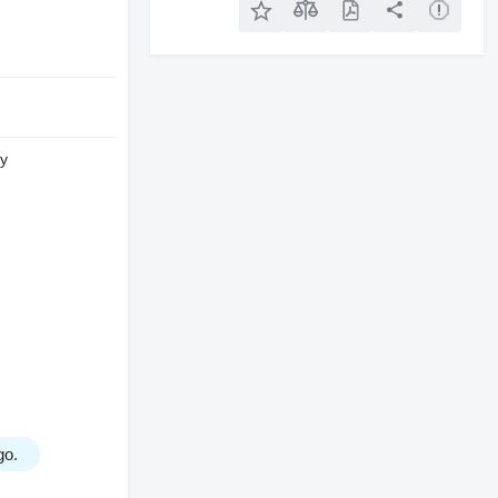
ry
go.