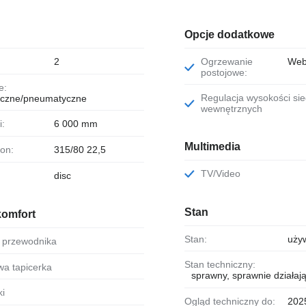
Opcje dodatkowe
2
Ogrzewanie
Web
postojowe:
e:
Regulacja wysokości siedzeń
czne/pneumatyczne
wewnętrznych
i:
6 000 mm
Multimedia
pon:
315/80 22,5
TV/Video
disc
Stan
komfort
Stan:
uży
ce przewodnika
Stan techniczny:
owa tapicerka
sprawny, sprawnie działaj
ki
Ogląd techniczny do:
202