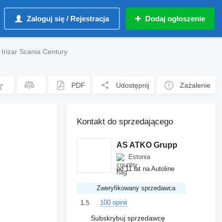
Zaloguj się / Rejestracja
Dodaj ogłoszenie
 Irizar Scania Century
PDF
Udostępnij
Zażalenie
Kontakt do sprzedającego
AS ATKO Grupp
Estonia
od 11 lat na Autoline
Zweryfikowany sprzedawca
100 opinii
1.5
Subskrybuj sprzedawcę