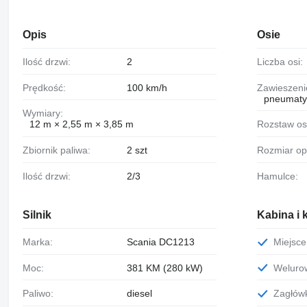
Opis
Osie
Ilość drzwi:
2
Liczba osi:
Prędkość:
100 km/h
Zawieszeni
pneumaty
Wymiary:
12 m × 2,55 m × 3,85 m
Rozstaw os
Zbiornik paliwa:
2 szt
Rozmiar o
Ilość drzwi:
2/3
Hamulce:
Silnik
Kabina i 
Marka:
Scania DC1213
Miejs
Moc:
381 KM (280 kW)
Welur
Paliwo:
diesel
Zagłów