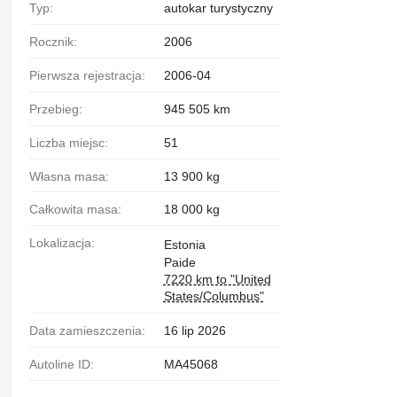
Typ:
autokar turystyczny
Rocznik:
2006
Pierwsza rejestracja:
2006-04
Przebieg:
945 505 km
Liczba miejsc:
51
Własna masa:
13 900 kg
Całkowita masa:
18 000 kg
Lokalizacja:
Estonia
Paide
7220 km to "United
States/Columbus"
Data zamieszczenia:
16 lip 2026
Autoline ID:
MA45068