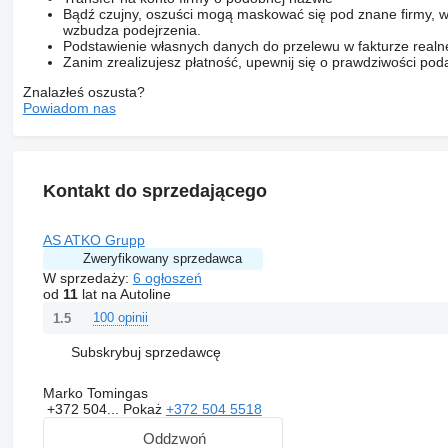
Bądź czujny, oszuści mogą maskować się pod znane firmy, w
wzbudza podejrzenia.
Podstawienie własnych danych do przelewu w fakturze realne
Zanim zrealizujesz płatność, upewnij się o prawdziwości pod
Znalazłeś oszusta?
Powiadom nas
Kontakt do sprzedającego
AS ATKO Grupp
Zweryfikowany sprzedawca
W sprzedaży:
6 ogłoszeń
od
11
lat na Autoline
100 opinii
1.5
Subskrybuj sprzedawcę
Marko Tomingas
+372 504...
Pokaż
+372 504 5518
Oddzwoń