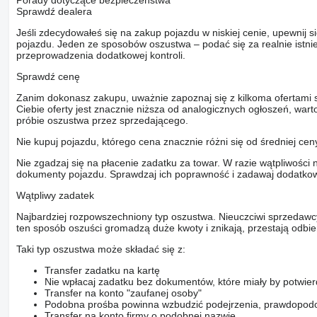
Sprawdź dealera
Jeśli zdecydowałeś się na zakup pojazdu w niskiej cenie, upewnij 
pojazdu. Jeden ze sposobów oszustwa – podać się za realnie istni
przeprowadzenia dodatkowej kontroli.
Sprawdź cenę
Zanim dokonasz zakupu, uważnie zapoznaj się z kilkoma ofertami 
Ciebie oferty jest znacznie niższa od analogicznych ogłoszeń, war
próbie oszustwa przez sprzedającego.
Nie kupuj pojazdu, którego cena znacznie różni się od średniej cen
Nie zgadzaj się na płacenie zadatku za towar. W razie wątpliwości 
dokumenty pojazdu. Sprawdzaj ich poprawność i zadawaj dodatkow
Wątpliwy zadatek
Najbardziej rozpowszechniony typ oszustwa. Nieuczciwi sprzedawc
ten sposób oszuści gromadzą duże kwoty i znikają, przestają odbier
Taki typ oszustwa może składać się z:
Transfer zadatku na kartę
Nie wpłacaj zadatku bez dokumentów, które miały by potwier
Transfer na konto "zaufanej osoby"
Podobna prośba powinna wzbudzić podejrzenia, prawdopodo
Transfer na konto firmy o podobnej nazwie