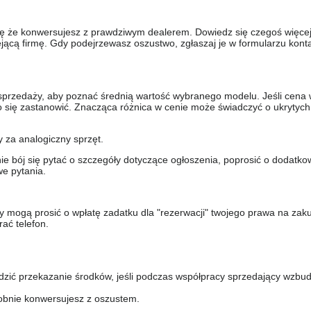
się że konwersujesz z prawdziwym dealerem. Dowiedz się czegoś więcej 
ejącą firmę. Gdy podejrzewasz oszustwo, zgłaszaj je w formularzu kon
sprzedaży, aby poznać średnią wartość wybranego modelu. Jeśli cena 
to się zastanowić. Znacząca różnica w cenie może świadczyć o ukrytych
y za analogiczny sprzęt.
nie bój się pytać o szczegóły dotyczące ogłoszenia, poprosić o dodatkow
e pytania.
y mogą prosić o wpłatę zadatku dla "rezerwacji" twojego prawa na zak
ać telefon.
dzić przekazanie środków, jeśli podczas współpracy sprzedający wzbud
bnie konwersujesz z oszustem.