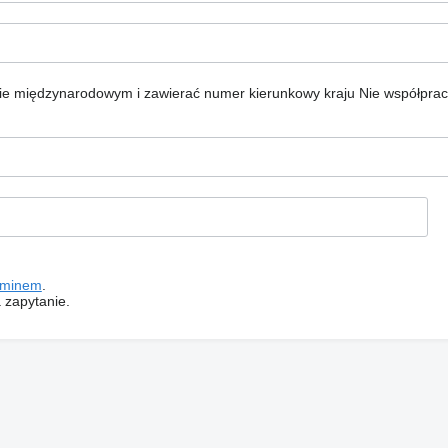
ie międzynarodowym i zawierać numer kierunkowy kraju
Nie współpra
aminem
.
 zapytanie.