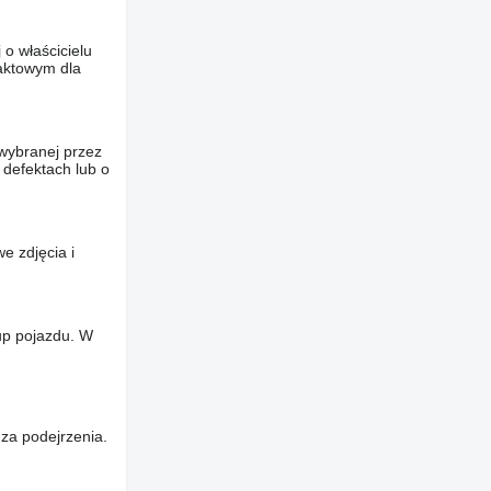
o właścicielu
taktowym dla
wybranej przez
 defektach lub o
e zdjęcia i
up pojazdu. W
za podejrzenia.