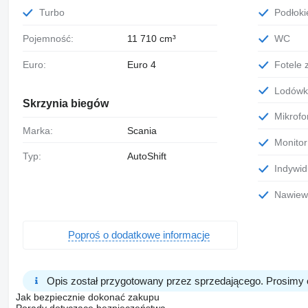
Turbo
Podłoki
Pojemność:
11 710 cm³
WC
Euro:
Euro 4
Fotele
Lodów
Skrzynia biegów
Mikrofo
Marka:
Scania
Monitor
Typ:
AutoShift
Indywid
Nawie
Poproś o dodatkowe informacje
Opis został przygotowany przez sprzedającego. Prosimy 
Jak bezpiecznie dokonać zakupu
Porady dotyczące bezpieczeństwa