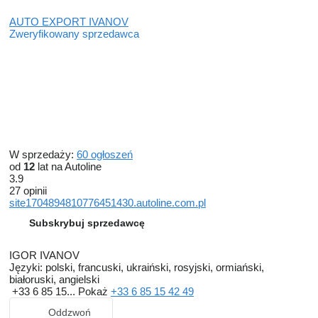
AUTO EXPORT IVANOV
Zweryfikowany sprzedawca
W sprzedaży:
60 ogłoszeń
od
12
lat na Autoline
3.9
27 opinii
site1704894810776451430.autoline.com.pl
Subskrybuj sprzedawcę
IGOR IVANOV
Języki:
polski, francuski, ukraiński, rosyjski, ormiański,
białoruski, angielski
+33 6 85 15...
Pokaż
+33 6 85 15 42 49
Oddzwoń