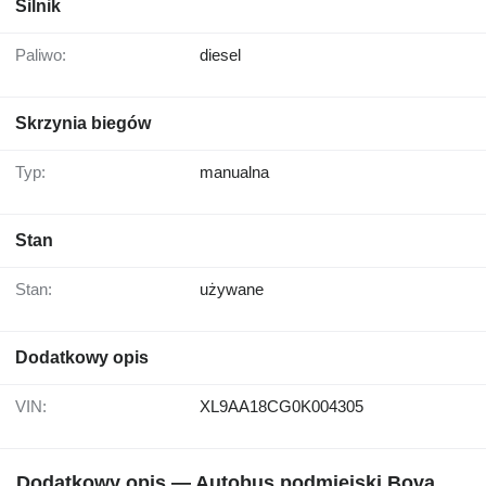
Silnik
Paliwo:
diesel
Skrzynia biegów
Typ:
manualna
Stan
Stan:
używane
Dodatkowy opis
VIN:
XL9AA18CG0K004305
Dodatkowy opis — Autobus podmiejski Bova