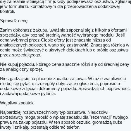
się za realnie istniejącą firmę. Gdy podejrzewasz oszustwo, zgłaszaj
je w formularzu kontaktowym dla przeprowadzenia dodatkowej
kontroli.
Sprawdź cenę
Zanim dokonasz zakupu, uważnie zapoznaj się z kilkoma ofertami
sprzedaży, aby poznać średnią wartość wybranego modelu. Jeśli
cena wybranej przez Ciebie oferty jest znacznie niższa od
analogicznych ogłoszeń, warto się zastanowić. Znacząca różnica w
cenie może świadczyć o ukrytych defektach lub o próbie oszustwa
przez sprzedającego.
Nie kupuj pojazdu, którego cena znacznie różni się od średniej ceny
za analogiczny sprzęt.
Nie zgadzaj się na płacenie zadatku za towar. W razie wątpliwości
nie bój się pytać o szczegóły dotyczące ogłoszenia, poprosić o
dodatkowe zdjęcia i dokumenty pojazdu. Sprawdzaj ich poprawność
i zadawaj dodatkowe pytania.
Wątpliwy zadatek
Najbardziej rozpowszechniony typ oszustwa. Nieuczciwi
sprzedawcy mogą prosić o wpłatę zadatku dla "rezerwacji" twojego
prawa na zakup pojazdu. W ten sposób oszuści gromadzą duże
kwoty i znikają, przestają odbierać telefon.