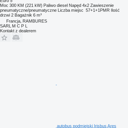
Euro 5
Moc
300 KM (221 kW)
Paliwo
diesel
Napęd
4x2
Zawieszenie
pneumatyczne/pneumatyczne
Liczba miejsc
57+1+1PMR
Ilość
drzwi
2
Bagażnik
6 m³
Francja, RAMBURES
SARL M C P L
Kontakt z dealerem
autobus podmiejski Irisbus Ares