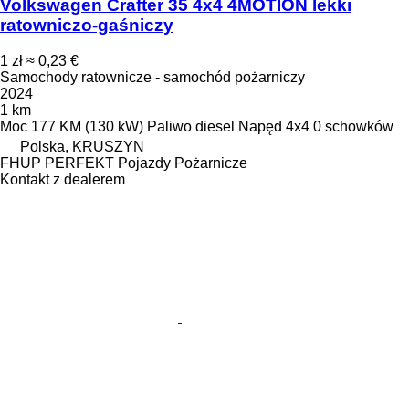
Volkswagen Crafter 35 4x4 4MOTION lekki
ratowniczo-gaśniczy
1 zł
≈ 0,23 €
Samochody ratownicze - samochód pożarniczy
2024
1 km
Moc
177 KM (130 kW)
Paliwo
diesel
Napęd
4x4
0 schowków
Polska, KRUSZYN
FHUP PERFEKT Pojazdy Pożarnicze
Kontakt z dealerem