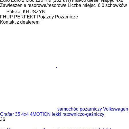
Euro
Euro 2
Moc
220 KM (162 kW)
Paliwo
diesel
Napęd
4x2
Zawieszenie
resorowe/resorowe
Liczba miejsc
6
0 schowków
Polska, KRUSZYN
FHUP PERFEKT Pojazdy Pożarnicze
Kontakt z dealerem
samochód pożarniczy Volkswagen
Crafter 35 4x4 4MOTION lekki ratowniczo-gaśniczy
36