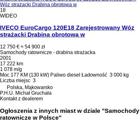
Wóz strażacki Drabina obrotowa w
18
WIDEO
IVECO EuroCargo 120E18 Zarejestrowany Wóz
strażacki Drabina obrotowa w
12 750 €
≈ 54 900 zł
Samochody ratownicze - drabina strażacka
2001
17 222 km
1 078 m/g
Moc
177 KM (130 kW)
Paliwo
diesel
Ładowność
3 000 kg
Liczba miejsc
3
Polska, Mąkowarsko
P.H.U. Michał Gruchała
Kontakt z dealerem
Ogłoszenia z innych miast w dziale "Samochody
ratownicze w Polsce"