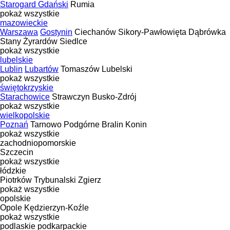
Starogard Gdański
Rumia
pokaż wszystkie
mazowieckie
Warszawa
Gostynin
Ciechanów
Sikory-Pawłowięta
Dąbrówka
Stany
Żyrardów
Siedlce
pokaż wszystkie
lubelskie
Lublin
Lubartów
Tomaszów Lubelski
pokaż wszystkie
świętokrzyskie
Starachowice
Strawczyn
Busko-Zdrój
pokaż wszystkie
wielkopolskie
Poznań
Tarnowo Podgórne
Bralin
Konin
pokaż wszystkie
zachodniopomorskie
Szczecin
pokaż wszystkie
łódzkie
Piotrków Trybunalski
Zgierz
pokaż wszystkie
opolskie
Opole
Kędzierzyn-Koźle
pokaż wszystkie
podlaskie
podkarpackie