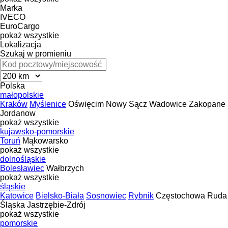
Marka
IVECO
EuroCargo
pokaż wszystkie
Lokalizacja
Szukaj w promieniu
Polska
małopolskie
Kraków
Myślenice
Oświęcim
Nowy Sącz
Wadowice
Zakopane
Jordanow
pokaż wszystkie
kujawsko-pomorskie
Toruń
Mąkowarsko
pokaż wszystkie
dolnośląskie
Bolesławiec
Wałbrzych
pokaż wszystkie
śląskie
Katowice
Bielsko-Biała
Sosnowiec
Rybnik
Częstochowa
Ruda
Śląska
Jastrzębie-Zdrój
pokaż wszystkie
pomorskie