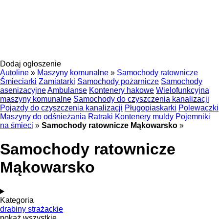
Dodaj ogłoszenie
Autoline
»
Maszyny komunalne
»
Samochody ratownicze
Śmieciarki
Zamiatarki
Samochody pożarnicze
Samochody
asenizacyjne
Ambulanse
Kontenery hakowe
Wielofunkcyjna
maszyny komunalne
Samochody do czyszczenia kanalizacji
Pojazdy do czyszczenia kanalizacji
Pługopiaskarki
Polewaczki
Maszyny do odśnieżania
Ratraki
Kontenery muldy
Pojemniki
na śmieci
»
Samochody ratownicze Mąkowarsko
»
Samochody ratownicze
Mąkowarsko
Kategoria
drabiny strażackie
pokaż wszystkie