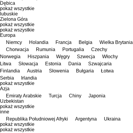
Dębica
pokaż wszystkie
lubuskie
Zielona Góra
pokaż wszystkie
pokaż wszystkie
Europa
Niemcy
Holandia
Francja
Belgia
Wielka Brytania
Chorwacja
Rumunia
Portugalia
Czechy
Norwegia
Hiszpania
Węgry
Szwecja
Włochy
Litwa
Słowacja
Estonia
Dania
Szwajcaria
Finlandia
Austria
Słowenia
Bułgaria
Łotwa
Serbia
Irlandia
pokaż wszystkie
Azja
Emiraty Arabskie
Turcja
Chiny
Japonia
Uzbekistan
pokaż wszystkie
inne
Republika Południowej Afryki
Argentyna
Ukraina
pokaż wszystkie
pokaż wszystkie