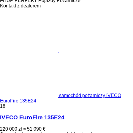
FHUP PERFEKT Pojazdy Pożarnicze
Kontakt z dealerem
samochód pożarniczy IVECO
EuroFire 135E24
18
IVECO EuroFire 135E24
220 000 zł
≈ 51 090 €