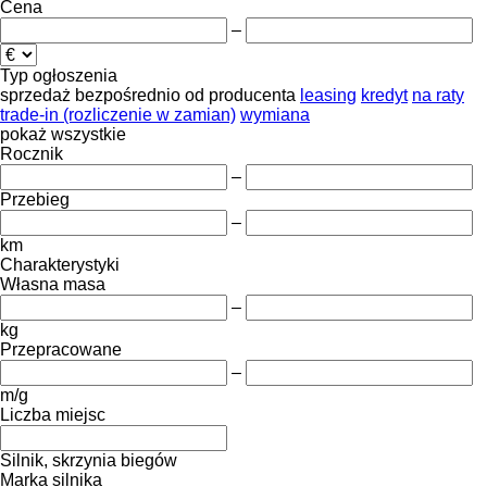
Cena
–
Typ ogłoszenia
sprzedaż
bezpośrednio od producenta
leasing
kredyt
na raty
trade-in (rozliczenie w zamian)
wymiana
pokaż wszystkie
Rocznik
–
Przebieg
–
km
Charakterystyki
Własna masa
–
kg
Przepracowane
–
m/g
Liczba miejsc
Silnik, skrzynia biegów
Marka silnika