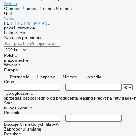
Scania
G-series
P-series
R-series
S-series
Golf
Volvo
FE
FH
FL
FM
FMX
VNL
pokaż wszystkie
Lokalizacja
Szukaj w promieniu
Polska
mazowieckie
Wołomin
Europa
Portugalia
Hiszpania
Niemcy
Holandia
Cena
–
Typ ogłoszenia
sprzedaż
bezpośrednio od producenta
leasing
kredyt
na raty
trade-i
Stan
nowy
używane
Rocznik
–
Brakuje Ci niektórych filtrów?
Zaproponuj zmianę
Rezultat: