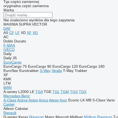
Typ części zamiennej
oryginalna część zamienna
Marka
Nie znaleziono wyników dla tego zapytania
MAXIMA
SUPRA
VECTOR
DAF
AS
CF
LF
XD
XF
XG
AC
Doblo
Ducato
F-MAX
IVECO
Daily
Daily 35
EuroCargo
EuroCargo 75
EuroCargo 90
EuroCargo 120
EuroCargo 180
EuroStar
Eurotrakker
S-Way
Stralis
T-Way
Trakker
XF
KMK
LTM
MAN
A-series
L2000
LE
TGA
TGE
TGL
TGM
TGS
TGX
Mercedes-Benz
A-Class
Actros
Antos
Arocs
Atego
Axor
Econic
LK
MB
S-Class
Vario
Canter
Atleon
Cabstar
Renault
D-series
Kerax
Magnum
Major
Mascott
Midliner
Midlum
Premium
T-