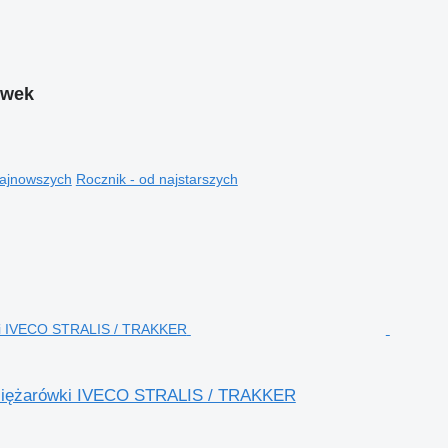
ówek
najnowszych
Rocznik - od najstarszych
iężarówki IVECO STRALIS / TRAKKER