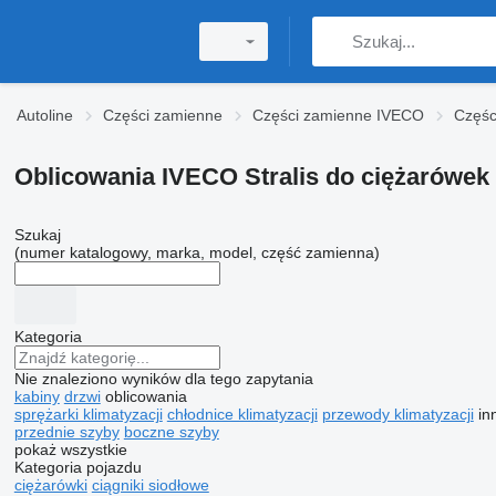
Autoline
Części zamienne
Części zamienne IVECO
Częśc
Oblicowania IVECO Stralis do ciężarówek
Szukaj
(numer katalogowy, marka, model, część zamienna)
Kategoria
Nie znaleziono wyników dla tego zapytania
kabiny
drzwi
oblicowania
sprężarki klimatyzacji
chłodnice klimatyzacji
przewody klimatyzacji
in
przednie szyby
boczne szyby
pokaż wszystkie
Kategoria pojazdu
ciężarówki
ciągniki siodłowe