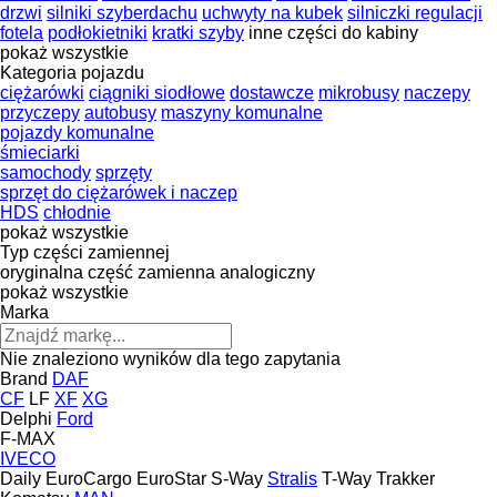
drzwi
silniki szyberdachu
uchwyty na kubek
silniczki regulacji
fotela
podłokietniki
kratki szyby
inne części do kabiny
pokaż wszystkie
Kategoria pojazdu
ciężarówki
ciągniki siodłowe
dostawcze
mikrobusy
naczepy
przyczepy
autobusy
maszyny komunalne
pojazdy komunalne
śmieciarki
samochody
sprzęty
sprzęt do ciężarówek i naczep
HDS
chłodnie
pokaż wszystkie
Typ części zamiennej
oryginalna część zamienna
analogiczny
pokaż wszystkie
Marka
Nie znaleziono wyników dla tego zapytania
Brand
DAF
CF
LF
XF
XG
Delphi
Ford
F-MAX
IVECO
Daily
EuroCargo
EuroStar
S-Way
Stralis
T-Way
Trakker