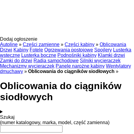
Dodaj ogłoszenie
Autoline
»
Części zamienne
»
Części kabiny
»
Oblicowania
Drzwi
Kabiny
Fotele
Ogrzewania postojowe
Spojlery
Lusterka
wsteczne
Lusterka boczne
Podnośniki kabiny
Klamki drzwi
Zamki do drzwi
Radia samochodowe
Silniki wycieraczek
Mechanizmy wycieraczek
Panele narożne kabiny
Wentylatory
dmuchawy
»
Oblicowania do ciągników siodłowych
»
Oblicowania do ciągników
siodłowych
Szukaj
(numer katalogowy, marka, model, część zamienna)