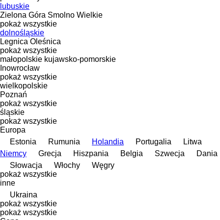
lubuskie
Zielona Góra
Smolno Wielkie
pokaż wszystkie
dolnośląskie
Legnica
Oleśnica
pokaż wszystkie
małopolskie
kujawsko-pomorskie
Inowrocław
pokaż wszystkie
wielkopolskie
Poznań
pokaż wszystkie
śląskie
pokaż wszystkie
Europa
Estonia
Rumunia
Holandia
Portugalia
Litwa
Niemcy
Grecja
Hiszpania
Belgia
Szwecja
Dania
Słowacja
Włochy
Węgry
pokaż wszystkie
inne
Ukraina
pokaż wszystkie
pokaż wszystkie