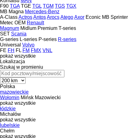
Komatsu
MAN
F90
TGA
TGE
TGL
TGM
TGS
TGX
MB
Magna
Mercedes-Benz
A-Class
Actros
Antos
Arocs
Atego
Axor
Econic
MB
Sprinter
Metec
OEM
Renault
Magnum
Midlum
Premium
T-series
SET
Scania
G-series
L-series
P-series
R-series
Universal
Volvo
FE
FH
FL
FM
FMX
VNL
pokaż wszystkie
Lokalizacja
Szukaj w promieniu
Polska
mazowieckie
Wołomin
Mińsk Mazowiecki
pokaż wszystkie
łódzkie
Michałów
pokaż wszystkie
lubelskie
Chełm
pokaż wszystkie