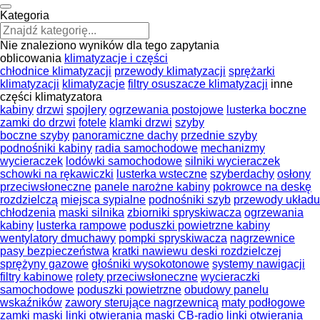
Kategoria
Nie znaleziono wyników dla tego zapytania
oblicowania
klimatyzacje i części
chłodnice klimatyzacji
przewody klimatyzacji
sprężarki
klimatyzacji
klimatyzacje
filtry osuszacze klimatyzacji
inne
części klimatyzatora
kabiny
drzwi
spojlery
ogrzewania postojowe
lusterka boczne
zamki do drzwi
fotele
klamki drzwi
szyby
boczne szyby
panoramiczne dachy
przednie szyby
podnośniki kabiny
radia samochodowe
mechanizmy
wycieraczek
lodówki samochodowe
silniki wycieraczek
schowki na rękawiczki
lusterka wsteczne
szyberdachy
osłony
przeciwsłoneczne
panele narożne kabiny
pokrowce na deskę
rozdzielczą
miejsca sypialne
podnośniki szyb
przewody układu
chłodzenia
maski silnika
zbiorniki spryskiwacza
ogrzewania
kabiny
lusterka rampowe
poduszki powietrzne kabiny
wentylatory dmuchawy
pompki spryskiwacza
nagrzewnice
pasy bezpieczeństwa
kratki nawiewu deski rozdzielczej
sprężyny gazowe
głośniki wysokotonowe
systemy nawigacji
filtry kabinowe
rolety przeciwsłoneczne
wycieraczki
samochodowe
poduszki powietrzne
obudowy panelu
wskaźników
zawory sterujące nagrzewnicą
maty podłogowe
zamki maski
linki otwierania maski
CB-radio
linki otwierania