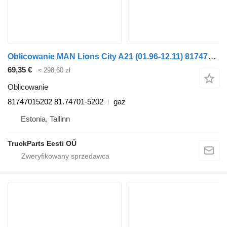
Oblicowanie MAN Lions City A21 (01.96-12.11) 81747015202 do autobusu MAN Lion's bus (1991-)
69,35 €
≈ 298,60 zł
Oblicowanie
81747015202 81.74701-5202
gaz
Estonia, Tallinn
TruckParts Eesti OÜ