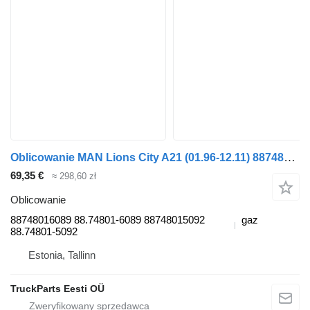
Oblicowanie MAN Lions City A21 (01.96-12.11) 88748016089 do autobusu MAN Lion's bus (1991-)
69,35 €
≈ 298,60 zł
Oblicowanie
88748016089 88.74801-6089 88748015092
gaz
88.74801-5092
Estonia, Tallinn
TruckParts Eesti OÜ