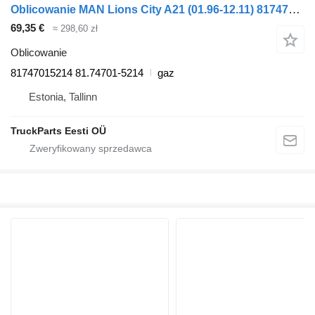
Oblicowanie MAN Lions City A21 (01.96-12.11) 81747015214 do autobusu MAN Lion's bus (1991-)
69,35 €
≈ 298,60 zł
Oblicowanie
81747015214 81.74701-5214
gaz
Estonia, Tallinn
TruckParts Eesti OÜ