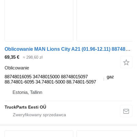
Oblicowanie MAN Lions City A21 (01.96-12.11) 88748016095 do autobusu MAN Lion's bus (1991-)
69,35 €
≈ 298,60 zł
Oblicowanie
88748016095 34748015000 88748015097
gaz
88.74801-6095 34.74801-5000 88.74801-5097
Estonia, Tallinn
TruckParts Eesti OÜ