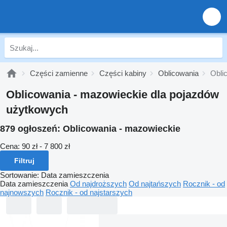
Części zamienne
Części kabiny
Oblicowania
Obli
Oblicowania - mazowieckie dla pojazdów
użytkowych
879 ogłoszeń:
Oblicowania - mazowieckie
Cena:
90 zł - 7 800 zł
Filtruj
Sortowanie
:
Data zamieszczenia
Data zamieszczenia
Od najdroższych
Od najtańszych
Rocznik - od
najnowszych
Rocznik - od najstarszych