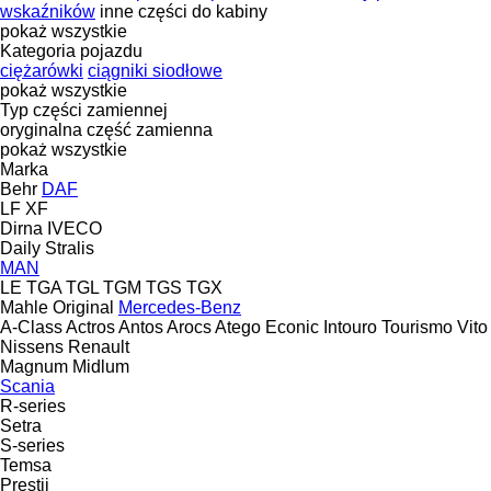
wskaźników
inne części do kabiny
pokaż wszystkie
Kategoria pojazdu
ciężarówki
ciągniki siodłowe
pokaż wszystkie
Typ części zamiennej
oryginalna część zamienna
pokaż wszystkie
Marka
Behr
DAF
LF
XF
Dirna
IVECO
Daily
Stralis
MAN
LE
TGA
TGL
TGM
TGS
TGX
Mahle Original
Mercedes-Benz
A-Class
Actros
Antos
Arocs
Atego
Econic
Intouro
Tourismo
Vito
Nissens
Renault
Magnum
Midlum
Scania
R-series
Setra
S-series
Temsa
Prestij