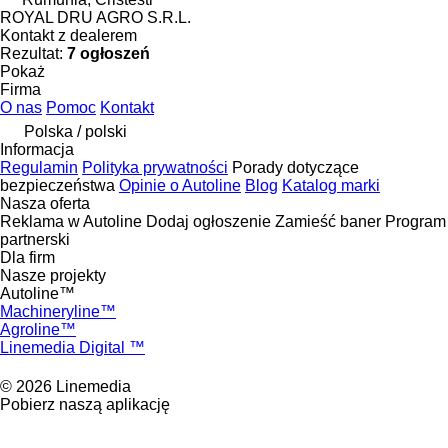
ROYAL DRU AGRO S.R.L.
Kontakt z dealerem
Rezultat:
7 ogłoszeń
Pokaż
Firma
O nas
Pomoc
Kontakt
Polska / polski
Informacja
Regulamin
Polityka prywatności
Porady dotyczące
bezpieczeństwa
Opinie o Autoline
Blog
Katalog marki
Nasza oferta
Reklama w Autoline
Dodaj ogłoszenie
Zamieść baner
Program
partnerski
Dla firm
Nasze projekty
Autoline™
Machineryline™
Agroline™
Linemedia Digital ™
© 2026 Linemedia
Pobierz naszą aplikację