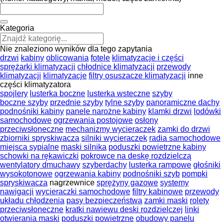
Kategoria
Nie znaleziono wyników dla tego zapytania
drzwi
kabiny
oblicowania
fotele
klimatyzacje i części
sprężarki klimatyzacji
chłodnice klimatyzacji
przewody
klimatyzacji
klimatyzacje
filtry osuszacze klimatyzacji
inne
części klimatyzatora
spojlery
lusterka boczne
lusterka wsteczne
szyby
boczne szyby
przednie szyby
tylne szyby
panoramiczne dachy
podnośniki kabiny
panele narożne kabiny
klamki drzwi
lodówki
samochodowe
ogrzewania postojowe
osłony
przeciwsłoneczne
mechanizmy wycieraczek
zamki do drzwi
zbiorniki spryskiwacza
silniki wycieraczek
radia samochodowe
miejsca sypialne
maski silnika
poduszki powietrzne kabiny
schowki na rękawiczki
pokrowce na deskę rozdzielczą
wentylatory dmuchawy
szyberdachy
lusterka rampowe
głośniki
wysokotonowe
ogrzewania kabiny
podnośniki szyb
pompki
spryskiwacza
nagrzewnice
sprężyny gazowe
systemy
nawigacji
wycieraczki samochodowe
filtry kabinowe
przewody
układu chłodzenia
pasy bezpieczeństwa
zamki maski
rolety
przeciwsłoneczne
kratki nawiewu deski rozdzielczej
linki
otwierania maski
poduszki powietrzne
obudowy panelu