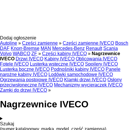
Dodaj ogłoszenie
Autoline
»
Części zamienne
»
Części zamienne IVECO
Bosch
DAF
Knorr-Bremse
MAN
Mercedes-Benz
Renault
Scania
Volvo
WABCO
ZF
»
Części kabiny IVECO
»
Nagrzewnice
IVECO
Drzwi IVECO
Kabiny IVECO
Oblicowania IVECO
Fotele IVECO
Lusterka wsteczne IVECO
Spojlery IVECO
Lusterka boczne IVECO
Podnośniki kabiny IVECO
Panele
narożne kabiny IVECO
Lodówki samochodowe IVECO
Ogrzewania postojowe IVECO
Klamki drzwi IVECO
Osłony
przeciwsłoneczne IVECO
Mechanizmy wycieraczek IVECO
Zamki do drzwi IVECO
»
Nagrzewnice IVECO
Szukaj
(numer katalogowy, marka, model, część zamienna)