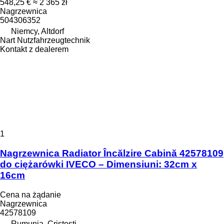
548,25 €
≈ 2 365 zł
Nagrzewnica
504306352
Niemcy, Altdorf
Nart Nutzfahrzeugtechnik
Kontakt z dealerem
1
Nagrzewnica Radiator Încălzire Cabină 42578109
do ciężarówki IVECO – Dimensiuni: 32cm x
16cm
Cena na żądanie
Nagrzewnica
42578109
Rumunia, Cristesti