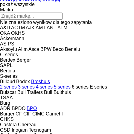
pokaż wszystkie
Marka
Nie znaleziono wyników dla tego zapytania
A&D
ACTM
AJK
AMT
ANT
ATM
OKA
OKHS
Ackermann
AS
PS
Aksoylu
Alim
Asca
BPW
Beco
Benalu
C-series
Berdex
Berger
SAPL
Bertoja
S-series
Billaud
Bodex
Broshuis
2 series
3 series
4 series
5 series
6 series
E series
Buiscar
Bull Trailers
Bull
Bulthuis
TSAA
Burg
ADR
BPDO
BPO
Burger
CF
CIF
CIMC
Carnehl
CHKS
Castera
Chereau
CSD
Inogam
Tecnogam