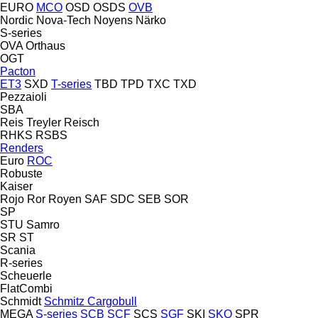
EURO
MCO
OSD
OSDS
OVB
Nordic
Nova-Tech
Noyens
Närko
S-series
OVA
Orthaus
OGT
Pacton
ET3
SXD
T-series
TBD
TPD
TXC
TXD
Pezzaioli
SBA
Reis Treyler
Reisch
RHKS
RSBS
Renders
Euro
ROC
Robuste
Kaiser
Rojo
Ror
Royen
SAF
SDC
SEB
SOR
SP
STU
Samro
SR
ST
Scania
R-series
Scheuerle
FlatCombi
Schmidt
Schmitz Cargobull
MEGA
S-series
SCB
SCF
SCS
SGF
SKI
SKO
SPR