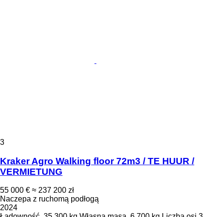
3
Kraker Agro Walking floor 72m3 / TE HUUR /
VERMIETUNG
55 000 €
≈ 237 200 zł
Naczepa z ruchomą podłogą
2024
Ładowność
35 300 kg
Własna masa
6 700 kg
Liczba osi
3