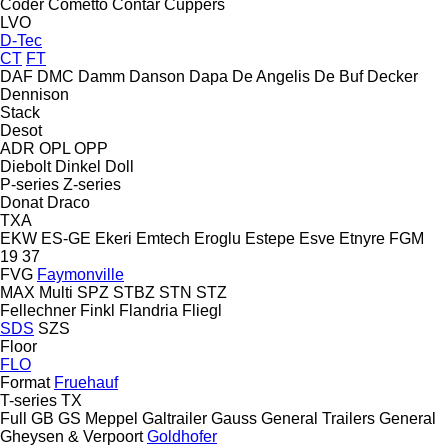
Coder
Cometto
Contar
Cuppers
LVO
D-Tec
CT
FT
DAF
DMC
Damm
Danson
Dapa
De Angelis
De Buf
Decker
Dennison
Stack
Desot
ADR
OPL
OPP
Diebolt
Dinkel
Doll
P-series
Z-series
Donat
Draco
TXA
EKW
ES-GE
Ekeri
Emtech
Eroglu
Estepe
Esve
Etnyre
FGM
19
37
FVG
Faymonville
MAX
Multi
SPZ
STBZ
STN
STZ
Fellechner
Finkl
Flandria
Fliegl
SDS
SZS
Floor
FLO
Format
Fruehauf
T-series
TX
Full
GB
GS Meppel
Galtrailer
Gauss
General Trailers
General
Gheysen & Verpoort
Goldhofer