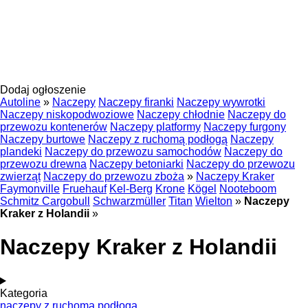
Dodaj ogłoszenie
Autoline
»
Naczepy
Naczepy firanki
Naczepy wywrotki
Naczepy niskopodwoziowe
Naczepy chłodnie
Naczepy do
przewozu kontenerów
Naczepy platformy
Naczepy furgony
Naczepy burtowe
Naczepy z ruchomą podłogą
Naczepy
plandeki
Naczepy do przewozu samochodów
Naczepy do
przewozu drewna
Naczepy betoniarki
Naczepy do przewozu
zwierząt
Naczepy do przewozu zboża
»
Naczepy Kraker
Faymonville
Fruehauf
Kel-Berg
Krone
Kögel
Nooteboom
Schmitz Cargobull
Schwarzmüller
Titan
Wielton
»
Naczepy
Kraker z Holandii
»
Naczepy Kraker z Holandii
Kategoria
naczepy z ruchomą podłogą