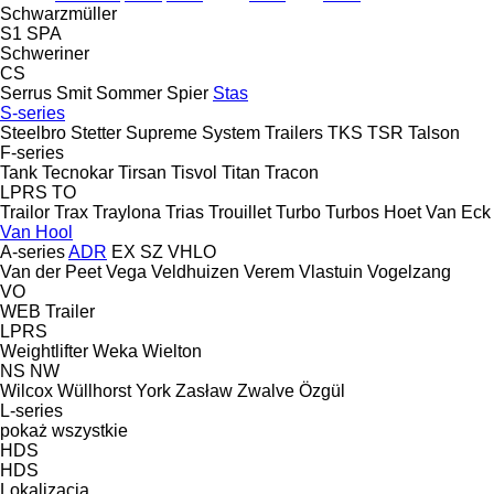
Schwarzmüller
S1
SPA
Schweriner
CS
Serrus
Smit
Sommer
Spier
Stas
S-series
Steelbro
Stetter
Supreme
System Trailers
TKS
TSR
Talson
F-series
Tank
Tecnokar
Tirsan
Tisvol
Titan
Tracon
LPRS
TO
Trailor
Trax
Traylona
Trias
Trouillet
Turbo
Turbos Hoet
Van Eck
Van Hool
A-series
ADR
EX
SZ
VHLO
Van der Peet
Vega
Veldhuizen
Verem
Vlastuin
Vogelzang
VO
WEB Trailer
LPRS
Weightlifter
Weka
Wielton
NS
NW
Wilcox
Wüllhorst
York
Zasław
Zwalve
Özgül
L-series
pokaż wszystkie
HDS
HDS
Lokalizacja