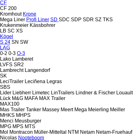
CF
CF 200
Kromhout
Krone
Mega Liner
Profi Liner
SD
SDC
SDP
SDR
SZ
TKS
Krukenmeier
Kässbohrer
LB
SC
XS
Kögel
S 24
SN
SW
LAG
0-2
0-3
O-3
Lako
Lamberet
LVFS
SR2
Lambrecht
Langendorf
SK
LeciTrailer
Leciñena
Legras
SBS
Lider
Liebherr
Limetec
LinTrailers
Lindner & Fischer
Louault
Lück
M&G
MAFA
MAX Trailer
MAX100
Mas Trailer Tanker
Massey
Meert
Mega
Meierling
Meiller
MHKS
MHPS
Menci
Meusburger
MPG
MPS
MTS
Mol
Montracon
Müller-Mitteltal
NTM
Netam
Netam-Fruehauf
Nicolas
Nooteboom