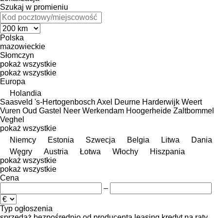
Szukaj w promieniu
Polska
mazowieckie
Słomczyn
pokaż wszystkie
pokaż wszystkie
Europa
Holandia
Saasveld
's-Hertogenbosch
Axel
Deurne
Harderwijk
Weert
Vuren
Oud Gastel
Neer
Werkendam
Hoogerheide
Zaltbommel
Veghel
pokaż wszystkie
Niemcy
Estonia
Szwecja
Belgia
Litwa
Dania
Węgry
Austria
Łotwa
Włochy
Hiszpania
pokaż wszystkie
pokaż wszystkie
Cena
–
Typ ogłoszenia
sprzedaż
bezpośrednio od producenta
leasing
kredyt
na raty