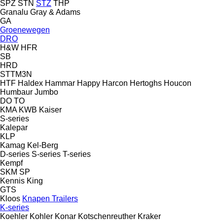
SPZ
STN
STZ
THP
Granalu
Gray & Adams
GA
Groenewegen
DRO
H&W
HFR
SB
HRD
STTM3N
HTF
Haldex
Hammar
Happy
Harcon
Hertoghs
Houcon
Humbaur
Jumbo
DO
TO
KMA
KWB
Kaiser
S-series
Kalepar
KLP
Kamag
Kel-Berg
D-series
S-series
T-series
Kempf
SKM
SP
Kennis
King
GTS
Kloos
Knapen Trailers
K-series
Koehler
Kohler
Konar
Kotschenreuther
Kraker