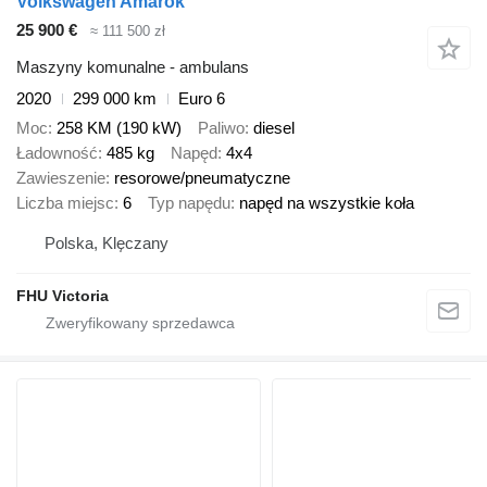
Volkswagen Amarok
25 900 €
≈ 111 500 zł
Maszyny komunalne - ambulans
2020
299 000 km
Euro 6
Moc
258 KM (190 kW)
Paliwo
diesel
Ładowność
485 kg
Napęd
4x4
Zawieszenie
resorowe/pneumatyczne
Liczba miejsc
6
Typ napędu
napęd na wszystkie koła
Polska, Klęczany
FHU Victoria