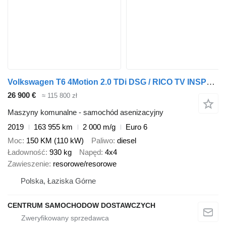
Volkswagen T6 4Motion 2.0 TDi DSG / RICO TV INSPECTION / 1 OWNER
26 900 €
≈ 115 800 zł
Maszyny komunalne - samochód asenizacyjny
2019
163 955 km
2 000 m/g
Euro 6
Moc
150 KM (110 kW)
Paliwo
diesel
Ładowność
930 kg
Napęd
4x4
Zawieszenie
resorowe/resorowe
Polska, Łaziska Górne
CENTRUM SAMOCHODOW DOSTAWCZYCH