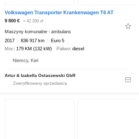
Volkswagen Transporter Krankenwagen T6 AT
9 800 €
≈ 42 200 zł
Maszyny komunalne - ambulans
2017
836 917 km
Euro 5
Moc
179 KM (132 kW)
Paliwo
diesel
Niemcy, Kiel
Artur & Izabella Ostaszewski GbR