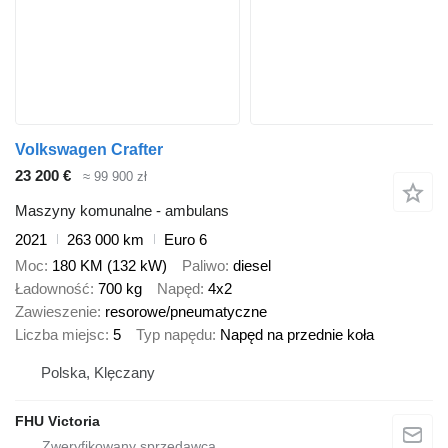
Volkswagen Crafter
23 200 €
≈ 99 900 zł
Maszyny komunalne - ambulans
2021
263 000 km
Euro 6
Moc
180 KM (132 kW)
Paliwo
diesel
Ładowność
700 kg
Napęd
4x2
Zawieszenie
resorowe/pneumatyczne
Liczba miejsc
5
Typ napędu
Napęd na przednie koła
Polska, Klęczany
FHU Victoria