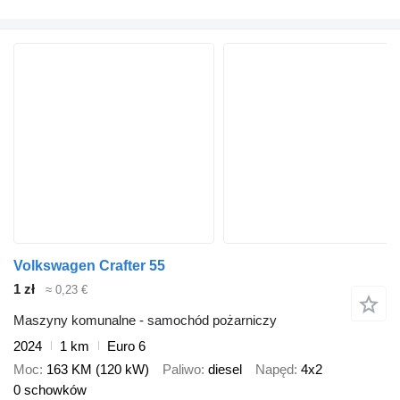
Volkswagen Crafter 55
1 zł
≈ 0,23 €
Maszyny komunalne - samochód pożarniczy
2024
1 km
Euro 6
Moc
163 KM (120 kW)
Paliwo
diesel
Napęd
4x2
0 schowków