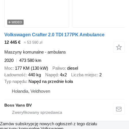
WIDEO
Volkswagen Crafter 2.0 TDI 177PK Ambulance
12 445 €
≈ 53 590 zł
Maszyny komunalne - ambulans
2020
473 580 km
Moc
177 KM (130 kW)
Paliwo
diesel
Ładowność
440 kg
Napęd
4x2
Liczba miejsc
2
Typ napędu
Napęd na przednie koła
Holandia, Veldhoven
Boss Vans BV
Zamów subskrypcję nowych ogłoszeń z tego działu
maszyny komunalne
Volkswagen