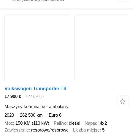
Volkswagen Transporter T6
17 900 €
≈ 77 080 zł
Maszyny komunalne - ambulans
2020
262 500 km
Euro 6
Moc
150 KM (110 kW)
Paliwo
diesel
Napęd
4x2
Zawieszenie
resorowe/resorowe
Liczba miejsc
5