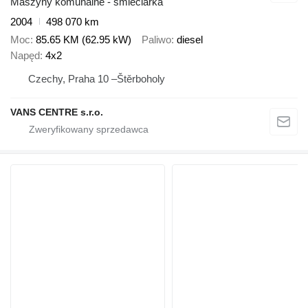
Maszyny komunalne - śmieciarka
2004
498 070 km
Moc
85.65 KM (62.95 kW)
Paliwo
diesel
Napęd
4x2
Czechy, Praha 10 –Štěrboholy
VANS CENTRE s.r.o.