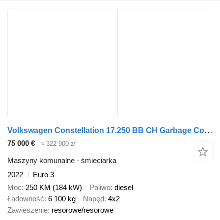
Volkswagen Constellation 17.250 BB CH Garbage Collector Truck (2 units)
75 000 €
≈ 322 900 zł
Maszyny komunalne - śmieciarka
2022
Euro 3
Moc
250 KM (184 kW)
Paliwo
diesel
Ładowność
6 100 kg
Napęd
4x2
Zawieszenie
resorowe/resorowe