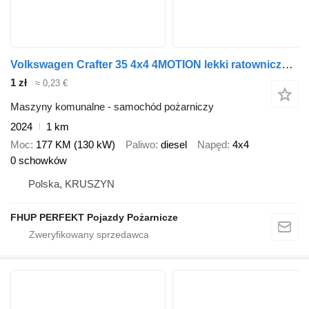
Volkswagen Crafter 35 4x4 4MOTION lekki ratowniczo-gaśniczy
1 zł
≈ 0,23 €
Maszyny komunalne - samochód pożarniczy
2024
1 km
Moc
177 KM (130 kW)
Paliwo
diesel
Napęd
4x4
0 schowków
Polska, KRUSZYN
FHUP PERFEKT Pojazdy Pożarnicze