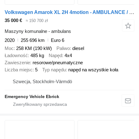
Volkswagen Amarok XL 2H 4motion - AMBULANCE / Krankenwagenambulans / ambul
35 000 €
≈ 150 700 zł
Maszyny komunalne - ambulans
2020
255 696 km
Euro 6
Moc
258 KM (190 kW)
Paliwo
diesel
Ładowność
485 kg
Napęd
4x4
Zawieszenie
resorowe/pneumatyczne
Liczba miejsc
5
Typ napędu
napęd na wszystkie koła
Szwecja, Stockholm-Värmdö
Emergency Vehicle Ebrick