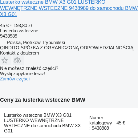
Lusterko wsteczne BMW X3 G01 LUSTERKO
WEWNĘTRZNE WSTECZNE 9438989 do samochodu BMW
X3 G01
45 €
≈ 193,80 zł
Lusterko wsteczne
9438989
Polska, Piotrków Trybunalski
QINDITO SPÓŁKA Z OGRANICZONĄ ODPOWIEDZIALNOŚCIĄ
Kontakt z dealerem
Nie możesz znaleźć części?
Wyślij zapytanie teraz!
Zamów części
Ceny za lusterka wsteczne BMW
Lusterko wsteczne BMW X3 G01
Numer
LUSTERKO WEWNĘTRZNE
katalogowy
45 €
WSTECZNE do samochodu BMW X3
: 9438989
G01