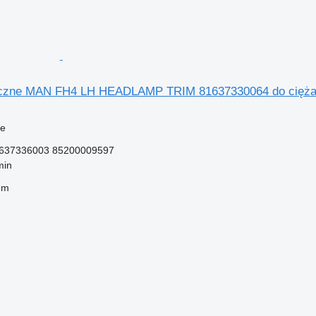
eczne MAN FH4 LH HEADLAMP TRIM 81637330064 do ciężaró
ne
637336003 85200009597
min
em