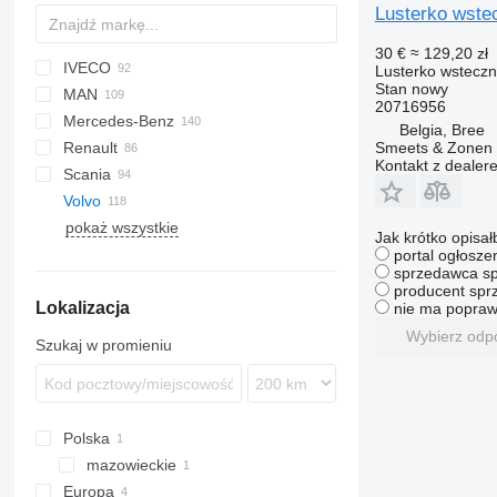
Lusterko wste
30 €
≈ 129,20 zł
IVECO
A-series
C-series
CF
Ducato
2000
Lusterko wstecz
Stan
nowy
MAN
Jumper
LF
Cargo
Daily
Carnival
20716956
Mercedes-Benz
XF
Focus
EuroCargo
F90
Belgia, Bree
Smeets & Zonen 
Renault
Transit
Eurotech
L2000
A-Class
Canter
Atleon
208
Kontakt z dealer
Scania
Stralis
Lion's series
Actros
Cabstar
Partner
Kangoo
Volvo
TGA
Atego
Magnum
K-series
Rexton
Golf
pokaż wszystkie
TGL
Axor
Mascott
LT
FH
Jak krótko opisał
TGM
Citan
Master
Polo
FL
FH12
portal ogłosze
sprzedawca sp
TGS
Econic
Maxity
Transporter
FM
FH13
FL6
producent sprz
Lokalizacja
TGX
MB
Midlum
FMX
FL611
FM12
FL6 11
nie ma popraw
R-Class
Premium
VNL
FL618
FL6 18
Wybierz odp
Szukaj w promieniu
Sprinter
Zoe
Vito
Polska
mazowieckie
Europa
Wołomin