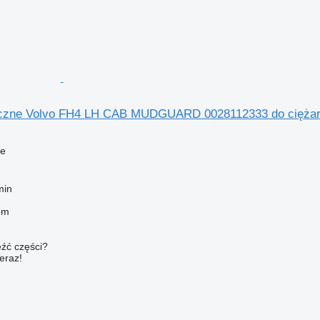
czne Volvo FH4 LH CAB MUDGUARD 0028112333 do ciężaró
ne
min
em
źć części?
teraz!