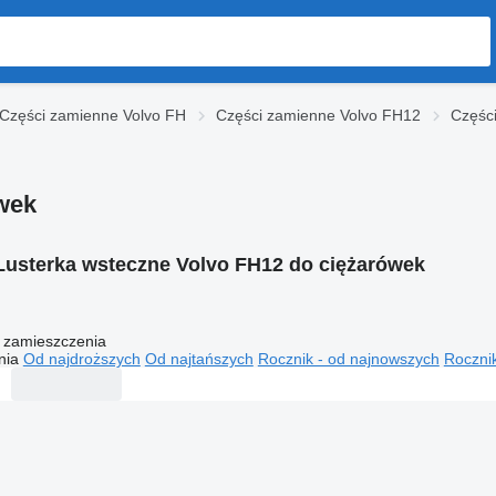
Części zamienne Volvo FH
Części zamienne Volvo FH12
Części
wek
Lusterka wsteczne Volvo FH12 do ciężarówek
 zamieszczenia
nia
Od najdroższych
Od najtańszych
Rocznik - od najnowszych
Rocznik