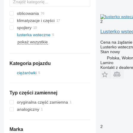
oblicowania
klimatyzacje i części
2
spojlery
chłodnice klimatyzacji
Lusterko wst
lusterka wsteczne
przewody klimatyzacji
boczne szyby
pokaż wszystkie
sprężarki klimatyzacji
Cena na żądanie
Lusterko wstecz
Stan
nowy
Polska, Woło
Lamiro
Kategoria pojazdu
Kontakt z dealer
ciężarówki
Typ części zamiennej
oryginalna część zamienna
analogiczny
2
Marka