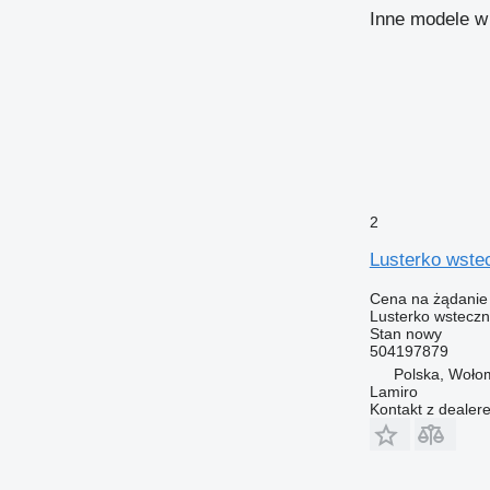
Inne modele w
2
Lusterko wst
Cena na żądanie
Lusterko wstecz
Stan
nowy
504197879
Polska, Woło
Lamiro
Kontakt z dealer