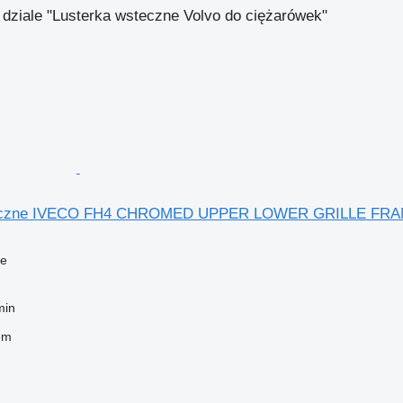
 dziale "Lusterka wsteczne Volvo do ciężarówek"
eczne IVECO FH4 CHROMED UPPER LOWER GRILLE FRAME 5
ne
min
em