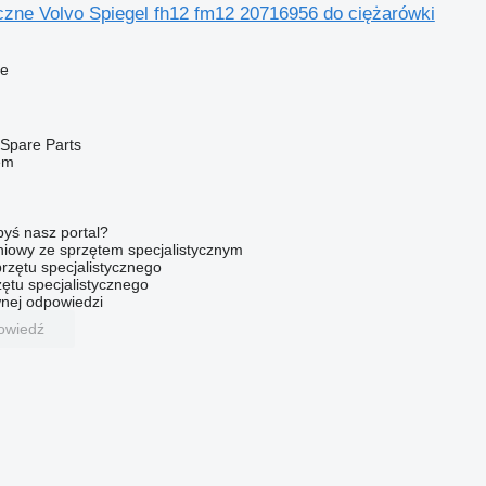
czne Volvo Spiegel fh12 fm12 20716956 do ciężarówki
ne
Spare Parts
em
byś nasz portal?
niowy ze sprzętem specjalistycznym
rzętu specjalistycznego
ętu specjalistycznego
nej odpowiedzi
owiedź