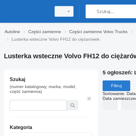
Autoline
Części zamienne
Części zamienne Volvo Trucks
Lusterka wsteczne Volvo FH12 do ciężarówek
Lusterka wsteczne Volvo FH12 do ciężaró
5 ogłoszeń:
Szukaj
Filtruj
(numer katalogowy, marka, model,
część zamienna)
Sortowanie
:
Data
Data zamieszcze
Kategoria