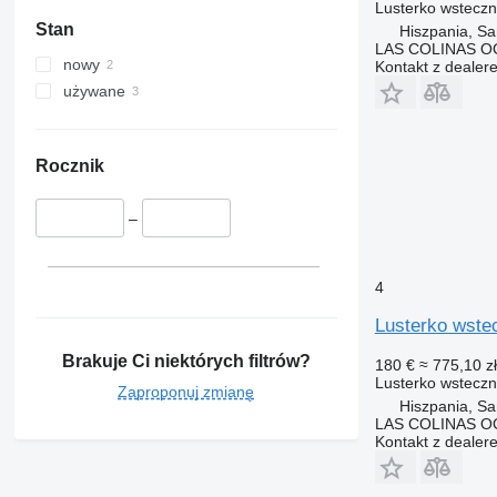
Lusterko wstecz
Stan
Hiszpania, Sa
LAS COLINAS OC
nowy
Kontakt z dealer
używane
Rocznik
–
4
Lusterko wste
Brakuje Ci niektórych filtrów?
180 €
≈ 775,10 zł
Lusterko wstecz
Zaproponuj zmianę
Hiszpania, Sa
LAS COLINAS OC
Kontakt z dealer