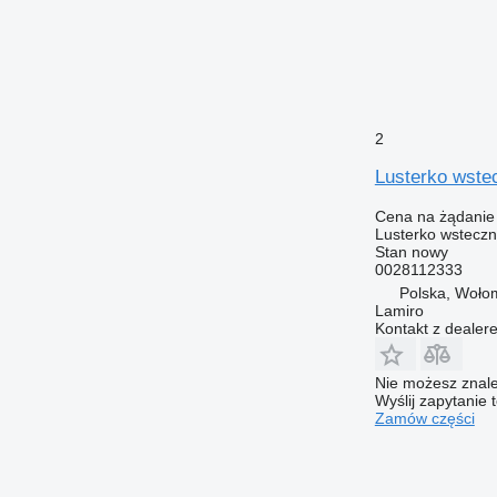
2
Lusterko wste
Cena na żądanie
Lusterko wstecz
Stan
nowy
0028112333
Polska, Woło
Lamiro
Kontakt z dealer
Nie możesz znale
Wyślij zapytanie 
Zamów części