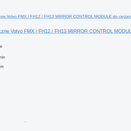
eczne Volvo FMX / FH12 / FH13 MIRROR CONTROL MODULE d
ne
min
em