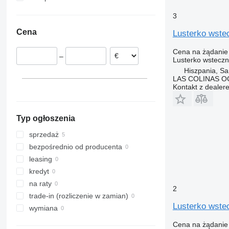
Hiszpania
3
Belgia
Cena
Lusterko wste
Cena na żądanie
–
Lusterko wstecz
Hiszpania, Sa
LAS COLINAS OC
Kontakt z dealer
Typ ogłoszenia
sprzedaż
bezpośrednio od producenta
leasing
kredyt
na raty
2
trade-in (rozliczenie w zamian)
Lusterko wste
wymiana
Cena na żądanie