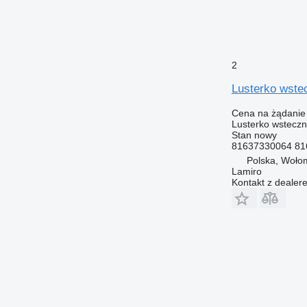
2
Lusterko wst
Cena na żądanie
Lusterko wstecz
Stan
nowy
81637330064 81
Polska, Woło
Lamiro
Kontakt z dealer