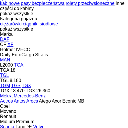
kabinowe
pasy bezpieczeństwa
rolety przeciwsłoneczne
inne
części do kabiny
pokaż wszystkie
Kategoria pojazdu
ciężarówki
ciągniki siodłowe
pokaż wszystkie
Marka
DAF
CF
XF
Holmer
IVECO
Daily
EuroCargo
Stralis
MAN
L2000
TGA
TGA 18
TGL
TGL 8.180
TGM
TGS
TGX
TGX 18.470
TGX 26.360
Mekra
Mercedes-Benz
Actros
Antos
Arocs
Atego
Axor
Econic
MB
Opel
Movano
Renault
Midlum
Premium
Scania
TangDE
Volvo