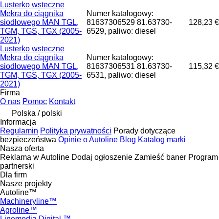
Lusterko wsteczne
Mekra do ciągnika
Numer katalogowy:
siodłowego MAN TGL,
81637306529 81.63730-
128,23 €
TGM, TGS, TGX (2005-
6529, paliwo: diesel
2021)
Lusterko wsteczne
Mekra do ciągnika
Numer katalogowy:
siodłowego MAN TGL,
81637306531 81.63730-
115,32 €
TGM, TGS, TGX (2005-
6531, paliwo: diesel
2021)
Firma
O nas
Pomoc
Kontakt
Polska / polski
Informacja
Regulamin
Polityka prywatności
Porady dotyczące
bezpieczeństwa
Opinie o Autoline
Blog
Katalog marki
Nasza oferta
Reklama w Autoline
Dodaj ogłoszenie
Zamieść baner
Program
partnerski
Dla firm
Nasze projekty
Autoline™
Machineryline™
Agroline™
Linemedia Digital ™