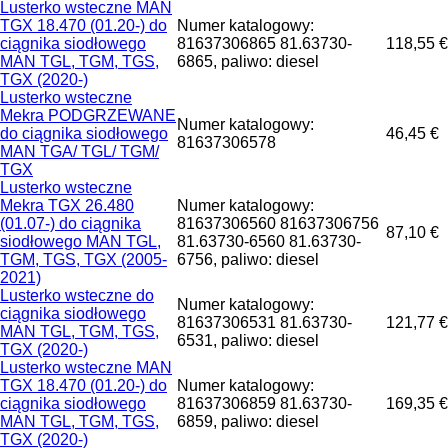
Lusterko wsteczne MAN
TGX 18.470 (01.20-) do
Numer katalogowy:
ciągnika siodłowego
81637306865 81.63730-
118,55 €
MAN TGL, TGM, TGS,
6865, paliwo: diesel
TGX (2020-)
Lusterko wsteczne
Mekra PODGRZEWANE
Numer katalogowy:
do ciągnika siodłowego
46,45 €
81637306578
MAN TGA/ TGL/ TGM/
TGX
Lusterko wsteczne
Mekra TGX 26.480
Numer katalogowy:
(01.07-) do ciągnika
81637306560 81637306756
87,10 €
siodłowego MAN TGL,
81.63730-6560 81.63730-
TGM, TGS, TGX (2005-
6756, paliwo: diesel
2021)
Lusterko wsteczne do
Numer katalogowy:
ciągnika siodłowego
81637306531 81.63730-
121,77 €
MAN TGL, TGM, TGS,
6531, paliwo: diesel
TGX (2020-)
Lusterko wsteczne MAN
TGX 18.470 (01.20-) do
Numer katalogowy:
ciągnika siodłowego
81637306859 81.63730-
169,35 €
MAN TGL, TGM, TGS,
6859, paliwo: diesel
TGX (2020-)