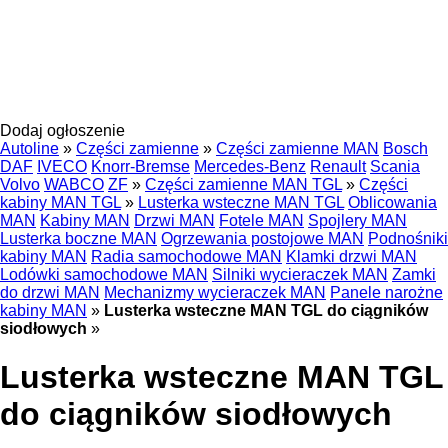
Dodaj ogłoszenie
Autoline
»
Części zamienne
»
Części zamienne MAN
Bosch
DAF
IVECO
Knorr-Bremse
Mercedes-Benz
Renault
Scania
Volvo
WABCO
ZF
»
Części zamienne MAN TGL
»
Części
kabiny MAN TGL
»
Lusterka wsteczne MAN TGL
Oblicowania
MAN
Kabiny MAN
Drzwi MAN
Fotele MAN
Spojlery MAN
Lusterka boczne MAN
Ogrzewania postojowe MAN
Podnośniki
kabiny MAN
Radia samochodowe MAN
Klamki drzwi MAN
Lodówki samochodowe MAN
Silniki wycieraczek MAN
Zamki
do drzwi MAN
Mechanizmy wycieraczek MAN
Panele narożne
kabiny MAN
»
Lusterka wsteczne MAN TGL do ciągników
siodłowych
»
Lusterka wsteczne MAN TGL
do ciągników siodłowych