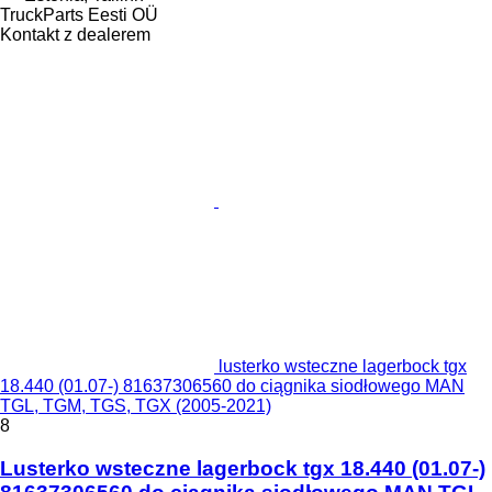
TruckParts Eesti OÜ
Kontakt z dealerem
lusterko wsteczne lagerbock tgx
18.440 (01.07-) 81637306560 do ciągnika siodłowego MAN
TGL, TGM, TGS, TGX (2005-2021)
8
Lusterko wsteczne lagerbock tgx 18.440 (01.07-)