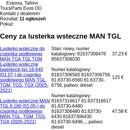
Estonia, Tallinn
TruckParts Eesti OÜ
Kontakt z dealerem
Rezultat:
11 ogłoszeń
Pokaż
Ceny za lusterka wsteczne MAN TGL
Lusterko wsteczne do
Stan: nowy, numer
ciągnika siodłowego
katalogowy: 81637306478
37,23 €
MAN TGA TGL TGM
85637306030
Lusterko wsteczne
lagerbock tgx 18.440
Numer katalogowy:
(01.07-) do ciągnika
81637306560 81637306756
125 €
siodłowego MAN TGL,
81.63730-6560 81.63730-
TGM, TGS, TGX (2005-
6756, paliwo: diesel
2021)
Numer katalogowy:
Lusterko wsteczne MAN
81637316617 81.637316617
TGL 8.180 (01.05-) do
81.63730-6480
ciągnika siodłowego
81637306480 81.63730-
47,58 €
MAN TGL, TGM, TGS,
6430 81637306430
TGX (2005-2021)
81.63730-6496..., paliwo:
diesel