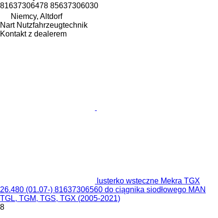
81637306478 85637306030
Niemcy, Altdorf
Nart Nutzfahrzeugtechnik
Kontakt z dealerem
lusterko wsteczne Mekra TGX
26.480 (01.07-) 81637306560 do ciągnika siodłowego MAN
TGL, TGM, TGS, TGX (2005-2021)
8