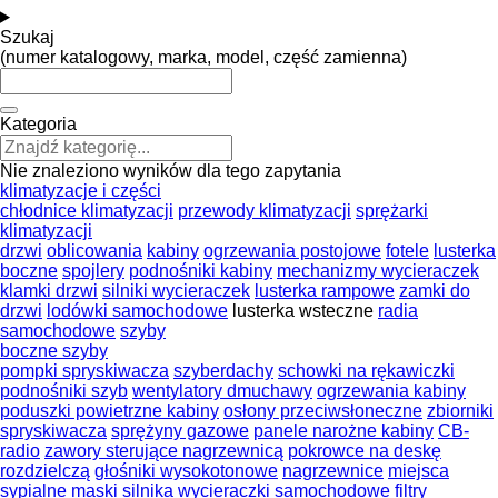
Szukaj
(numer katalogowy, marka, model, część zamienna)
Kategoria
Nie znaleziono wyników dla tego zapytania
klimatyzacje i części
chłodnice klimatyzacji
przewody klimatyzacji
sprężarki
klimatyzacji
drzwi
oblicowania
kabiny
ogrzewania postojowe
fotele
lusterka
boczne
spojlery
podnośniki kabiny
mechanizmy wycieraczek
klamki drzwi
silniki wycieraczek
lusterka rampowe
zamki do
drzwi
lodówki samochodowe
lusterka wsteczne
radia
samochodowe
szyby
boczne szyby
pompki spryskiwacza
szyberdachy
schowki na rękawiczki
podnośniki szyb
wentylatory dmuchawy
ogrzewania kabiny
poduszki powietrzne kabiny
osłony przeciwsłoneczne
zbiorniki
spryskiwacza
sprężyny gazowe
panele narożne kabiny
CB-
radio
zawory sterujące nagrzewnicą
pokrowce na deskę
rozdzielczą
głośniki wysokotonowe
nagrzewnice
miejsca
sypialne
maski silnika
wycieraczki samochodowe
filtry