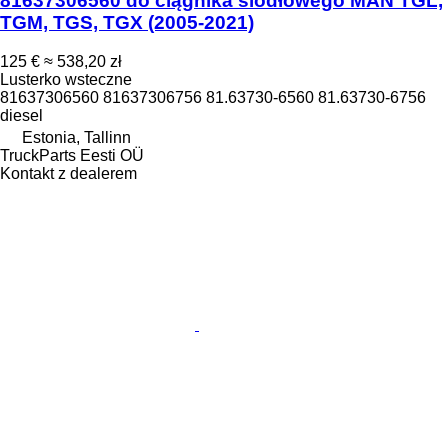
81637306560 do ciągnika siodłowego MAN TGL,
TGM, TGS, TGX (2005-2021)
125 €
≈ 538,20 zł
Lusterko wsteczne
81637306560 81637306756 81.63730-6560 81.63730-6756
diesel
Estonia, Tallinn
TruckParts Eesti OÜ
Kontakt z dealerem