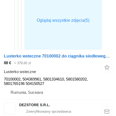
Lusterko wsteczne 70100002 do ciągnika siodłowego IVECO STRALIS
88 €
≈ 379,60 zł
Lusterko wsteczne
70100002, 504369961, 5801334610, 5801580202,
5801765196 504150527
Rumunia, Suceava
DEZSTORE S.R.L.