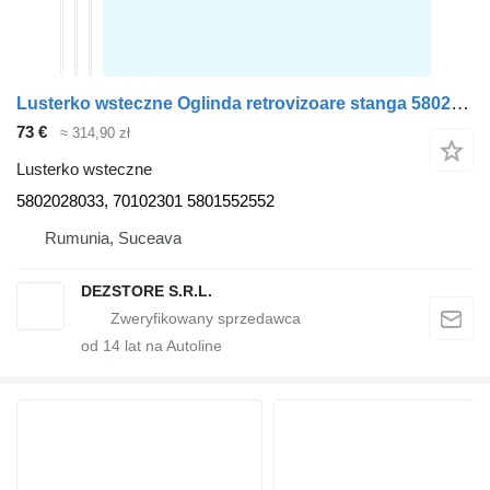
Lusterko wsteczne Oglinda retrovizoare stanga 5802028033 do ciągnika siodłowego IVECO DAILY
73 €
≈ 314,90 zł
Lusterko wsteczne
5802028033, 70102301 5801552552
Rumunia, Suceava
DEZSTORE S.R.L.
od
14
lat na Autoline