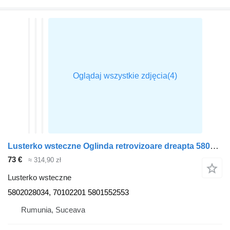
Lusterko wsteczne Oglinda retrovizoare dreapta 5802028034 do ciągnika siodłowego IVECO DAILY
73 €
≈ 314,90 zł
Lusterko wsteczne
5802028034, 70102201 5801552553
Rumunia, Suceava