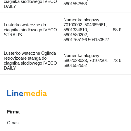
ciągnika siodłowego IVECO
5801552553
DAILY
Numer katalogowy:
Lusterko wsteczne do
70100002, 504369961,
ciągnika siodłowego IVECO
5801334610,
88 €
STRALIS
5801580202,
5801765196 504150527
Lusterko wsteczne Oglinda
Numer katalogowy:
retrovizoare stanga do
5802028033, 70102301
73 €
ciągnika siodłowego IVECO
5801552552
DAILY
Firma
O nas