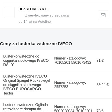
DEZSTORE S.R.L.
od
14
lat na Autoline
Ceny za lusterka wsteczne IVECO
Lusterko wsteczne do
Numer katalogowy:
ciągnika siodłowego IVECO
71 €
70105201 5801679492
DAILY
Lusterko wsteczne IVECO
Original Spiegel Rückspiegel
Numer katalogowy:
do ciągnika siodłowego
89,24 €
2997253
IVECO EUROCARGO
Tector
Lusterko wsteczne Oglinda
Numer katalogowy:
retrovizoare dreapta do
5802028034, 70102201
73 €