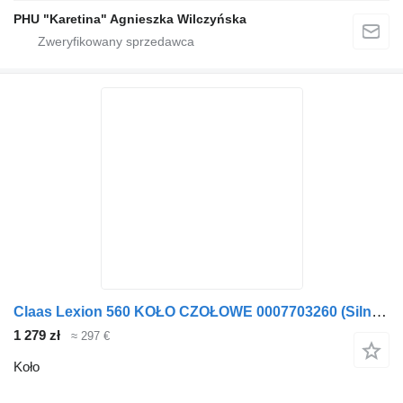
PHU "Karetina" Agnieszka Wilczyńska
Claas Lexion 560 KOŁO CZOŁOWE 0007703260 (Silnik c13; przekładnia roz do Claas
1 279 zł
≈ 297 €
Koło