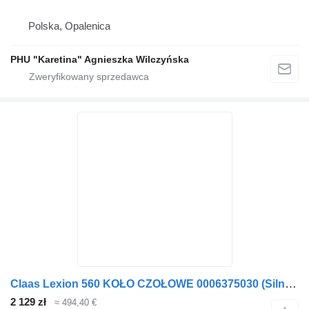
Polska, Opalenica
PHU "Karetina" Agnieszka Wilczyńska
Claas Lexion 560 KOŁO CZOŁOWE 0006375030 (Silnik 3126b; przekładnia r do Claas
2 129 zł
≈ 494,40 €