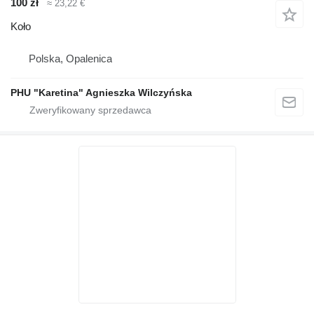
100 zł
≈ 23,22 €
Koło
Polska, Opalenica
PHU "Karetina" Agnieszka Wilczyńska