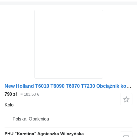
New Holland T6010 T6090 T6070 T7230 Obciąźnik koła 65kg 47127369 do New Holland
790 zł
≈ 183,50 €
Koło
Polska, Opalenica
PHU "Karetina" Agnieszka Wilczyńska