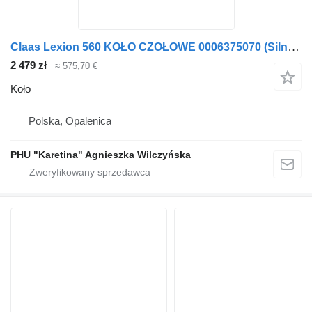
Claas Lexion 560 KOŁO CZOŁOWE 0006375070 (Silnik 3126b; przekładnia r do Claas
2 479 zł
≈ 575,70 €
Koło
Polska, Opalenica
PHU "Karetina" Agnieszka Wilczyńska