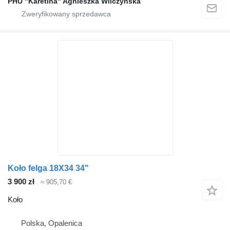
PHU "Karetina" Agnieszka Wilczyńska
Koło felga 18X34 34"
3 900 zł
≈ 905,70 €
Koło
Polska, Opalenica