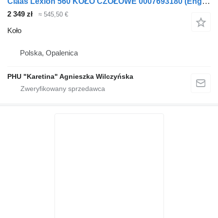
Claas Lexion 560 KOŁO CZOŁOWE 0007693180 (Engine cat c6.6, 3126b; tra do Claas
2 349 zł
≈ 545,50 €
Koło
Polska, Opalenica
PHU "Karetina" Agnieszka Wilczyńska