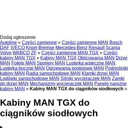
Dodaj ogłoszenie
Autoline
»
Części zamienne
»
Części zamienne MAN
Bosch
DAF
IVECO
Knorr-Bremse
Mercedes-Benz
Renault
Scania
Volvo
WABCO
ZF
»
Części zamienne MAN TGX
»
Części
kabiny MAN TGX
»
Kabiny MAN TGX
Oblicowania MAN
Drzwi
MAN
Fotele MAN
Spojlery MAN
Lusterka wsteczne MAN
Lusterka boczne MAN
Ogrzewania postojowe MAN
Podnośniki
kabiny MAN
Radia samochodowe MAN
Klamki drzwi MAN
Lodówki samochodowe MAN
Silniki wycieraczek MAN
Zamki
do drzwi MAN
Mechanizmy wycieraczek MAN
Panele narożne
kabiny MAN
»
Kabiny MAN TGX do ciągników siodłowych
»
Kabiny MAN TGX do
ciągników siodłowych