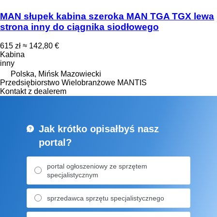
MAN słupek kabina szeroka MAN TGA TGX lewa
strona inny do ciągnika siodłowego
615 zł
≈ 142,80 €
Kabina
inny
Polska, Mińsk Mazowiecki
Przedsiębiorstwo Wielobranżowe MANTIS
Kontakt z dealerem
Jak krótko opisałbyś nasz
portal?
portal ogłoszeniowy ze sprzętem
specjalistycznym
sprzedawca sprzętu specjalistycznego