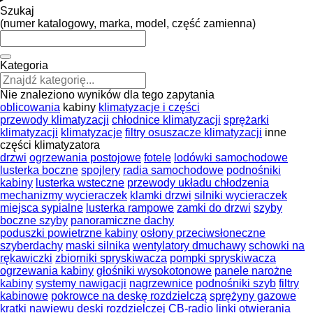
Szukaj
(numer katalogowy, marka, model, część zamienna)
Kategoria
Nie znaleziono wyników dla tego zapytania
oblicowania
kabiny
klimatyzacje i części
przewody klimatyzacji
chłodnice klimatyzacji
sprężarki
klimatyzacji
klimatyzacje
filtry osuszacze klimatyzacji
inne
części klimatyzatora
drzwi
ogrzewania postojowe
fotele
lodówki samochodowe
lusterka boczne
spojlery
radia samochodowe
podnośniki
kabiny
lusterka wsteczne
przewody układu chłodzenia
mechanizmy wycieraczek
klamki drzwi
silniki wycieraczek
miejsca sypialne
lusterka rampowe
zamki do drzwi
szyby
boczne szyby
panoramiczne dachy
poduszki powietrzne kabiny
osłony przeciwsłoneczne
szyberdachy
maski silnika
wentylatory dmuchawy
schowki na
rękawiczki
zbiorniki spryskiwacza
pompki spryskiwacza
ogrzewania kabiny
głośniki wysokotonowe
panele narożne
kabiny
systemy nawigacji
nagrzewnice
podnośniki szyb
filtry
kabinowe
pokrowce na deskę rozdzielczą
sprężyny gazowe
kratki nawiewu deski rozdzielczej
CB-radio
linki otwierania