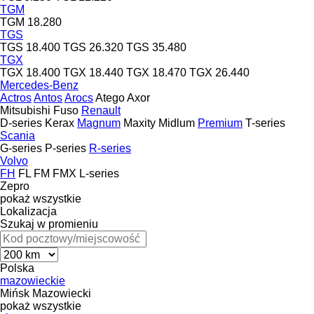
TGM
TGM 18.280
TGS
TGS 18.400
TGS 26.320
TGS 35.480
TGX
TGX 18.400
TGX 18.440
TGX 18.470
TGX 26.440
Mercedes-Benz
Actros
Antos
Arocs
Atego
Axor
Mitsubishi Fuso
Renault
D-series
Kerax
Magnum
Maxity
Midlum
Premium
T-series
Scania
G-series
P-series
R-series
Volvo
FH
FL
FM
FMX
L-series
Zepro
pokaż wszystkie
Lokalizacja
Szukaj w promieniu
Polska
mazowieckie
Mińsk Mazowiecki
pokaż wszystkie