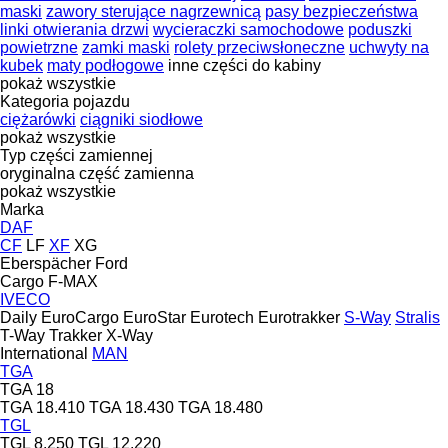
maski
zawory sterujące nagrzewnicą
pasy bezpieczeństwa
linki otwierania drzwi
wycieraczki samochodowe
poduszki
powietrzne
zamki maski
rolety przeciwsłoneczne
uchwyty na
kubek
maty podłogowe
inne części do kabiny
pokaż wszystkie
Kategoria pojazdu
ciężarówki
ciągniki siodłowe
pokaż wszystkie
Typ części zamiennej
oryginalna część zamienna
pokaż wszystkie
Marka
DAF
CF
LF
XF
XG
Eberspächer
Ford
Cargo
F-MAX
IVECO
Daily
EuroCargo
EuroStar
Eurotech
Eurotrakker
S-Way
Stralis
T-Way
Trakker
X-Way
International
MAN
TGA
TGA 18
TGA 18.410
TGA 18.430
TGA 18.480
TGL
TGL 8.250
TGL 12.220