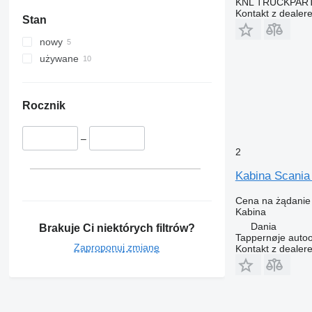
KNL TRUCKPAR
Kontakt z dealer
Stan
nowy
używane
Rocznik
–
2
Kabina Scania
Cena na żądanie
Kabina
Dania
Brakuje Ci niektórych filtrów?
Tappernøje auto
Zaproponuj zmianę
Kontakt z dealer