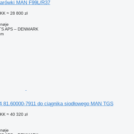
żarówki MAN F99L/R37
DKK
≈ 28 800 zł
rnøje
TS APS – DENMARK
em
4 81.60000-7911 do ciągnika siodłowego MAN TGS
DKK
≈ 40 320 zł
rnøje