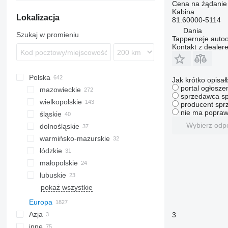
Cena na żądanie
Kabina
Lokalizacja
81.60000-5114
Dania
Szukaj w promieniu
Tappernøje auto
Kontakt z dealer
Polska
Jak krótko opisał
portal ogłosze
mazowieckie
sprzedawca sp
wielkopolskie
Warszawa
producent sprz
nie ma popraw
śląskie
Mińsk Mazowiecki
Poznań
Wybierz odp
dolnośląskie
Płońsk
Konin
Bielsko-Biała
warmińsko-mazurskie
Glinojeck
Namysłaki
Zaborze
Legnica
łódzkie
Piaseczno
Wągrowiec
Pniów
Oleśnica
Nowe Miasto Lubawskie
małopolskie
Rybnik
Lubomierz
Michałów
lubuskie
Herby
Działoszyn
Kojszówka
pokaż wszystkie
Ozorków
Niepołomice
Zielona Góra
Opole
Rumia
Łuków
Inowrocław
Przemyśl
Koszalin
Strawczyn
Pabianice
Bochnia
Smolno Wielkie
Prudnik
Chełm
Europa
Olkusz
Brzeg
Tomaszów Lubelski
Azja
Włochy
3
inne
Hiszpania
Chiny