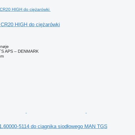
 CR20 HIGH do ciężarówki
rnøje
TS APS – DENMARK
em
.60000-5114 do ciągnika siodłowego MAN TGS