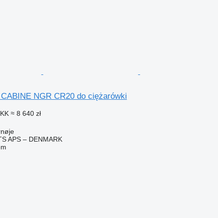
a CABINE NGR CR20 do ciężarówki
DKK
≈ 8 640 zł
rnøje
TS APS – DENMARK
em