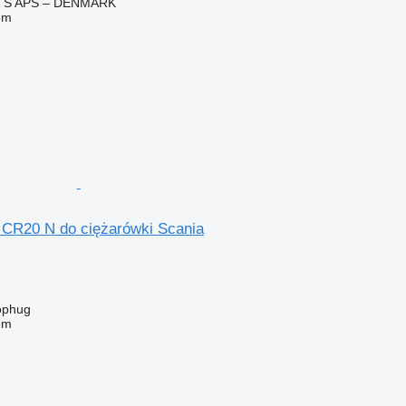
TS APS – DENMARK
em
 CR20 N do ciężarówki Scania
ophug
em