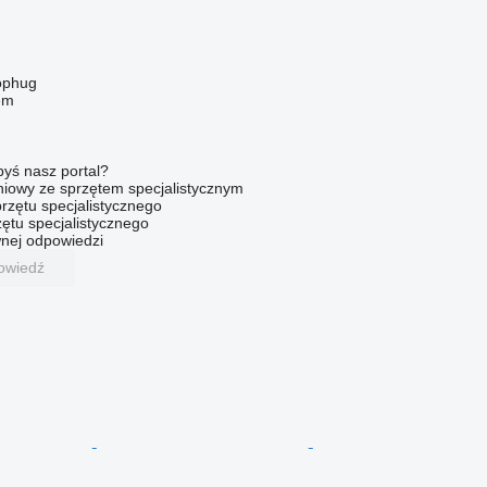
ophug
em
byś nasz portal?
niowy ze sprzętem specjalistycznym
rzętu specjalistycznego
ętu specjalistycznego
nej odpowiedzi
owiedź