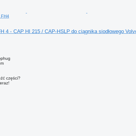
o FH4
FH 4 - CAP HI 215 / CAP-HSLP do ciągnika siodłowego Vol
ophug
em
źć części?
teraz!