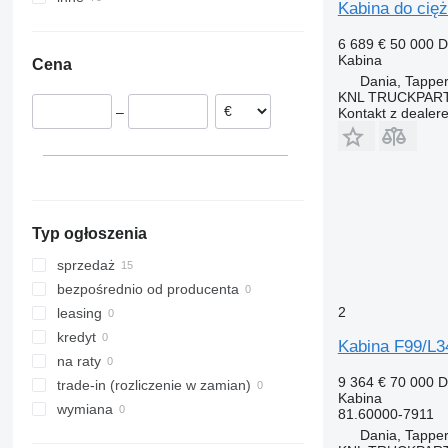
Kabina do cię
Rumunia
Turcja
Ukraina
6 689 €
50 000 
Holandia
Emiraty Arabskie
Kabina
Cena
Estonia
Dania, Tappe
Litwa
KNL TRUCKPAR
–
Kontakt z dealer
Belgia
Niemcy
Dania
pokaż wszystkie
Koege
Typ ogłoszenia
sprzedaż
bezpośrednio od producenta
2
leasing
kredyt
Kabina F99/L3
na raty
9 364 €
70 000 
trade-in (rozliczenie w zamian)
Kabina
wymiana
81.60000-7911
Dania, Tappe