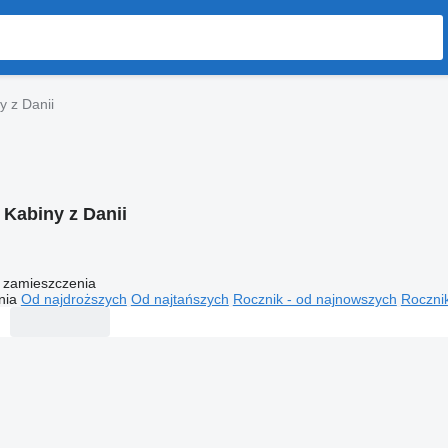
y z Danii
:
Kabiny z Danii
 zamieszczenia
nia
Od najdroższych
Od najtańszych
Rocznik - od najnowszych
Rocznik