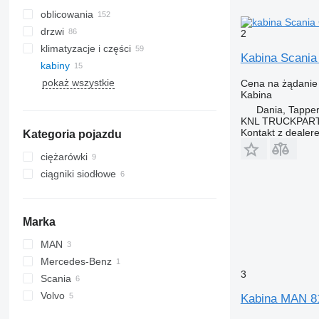
oblicowania
drzwi
2
klimatyzacje i części
Kabina Scania
kabiny
przewody klimatyzacji
pokaż wszystkie
chłodnice klimatyzacji
boczne szyby
Cena na żądanie
Kabina
sprężarki klimatyzacji
panoramiczne dachy
Dania, Tappe
filtry osuszacze klimatyzacji
KNL TRUCKPAR
Kontakt z dealer
Kategoria pojazdu
klimatyzacje
inne części klimatyzatora
ciężarówki
ciągniki siodłowe
Marka
MAN
Mercedes-Benz
TGS
3
Scania
Volvo
Kabina MAN 81
FH