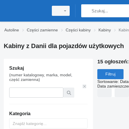
Autoline
Części zamienne
Części kabiny
Kabiny
Kabin
Kabiny z Danii dla pojazdów użytkowych
15 ogłoszeń
Szukaj
Filtruj
(numer katalogowy, marka, model,
część zamienna)
Sortowanie
:
Data
Data zamieszcze
Kategoria