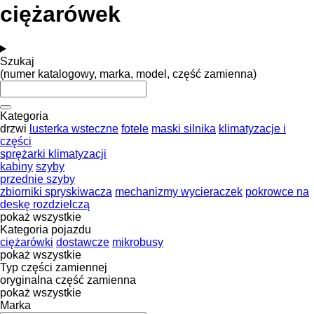
ciężarówek
Szukaj
(numer katalogowy, marka, model, część zamienna)
Kategoria
drzwi
lusterka wsteczne
fotele
maski silnika
klimatyzacje i
części
sprężarki klimatyzacji
kabiny
szyby
przednie szyby
zbiorniki spryskiwacza
mechanizmy wycieraczek
pokrowce na
deskę rozdzielczą
pokaż wszystkie
Kategoria pojazdu
ciężarówki
dostawcze
mikrobusy
pokaż wszystkie
Typ części zamiennej
oryginalna część zamienna
pokaż wszystkie
Marka