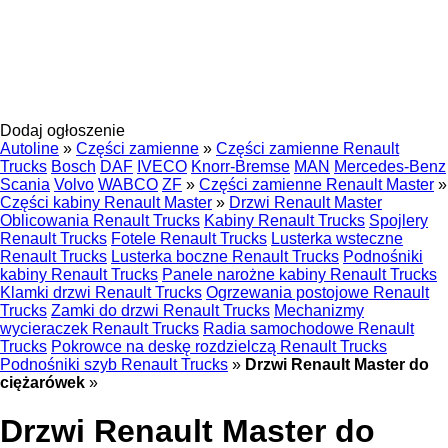
Dodaj ogłoszenie
Autoline
»
Części zamienne
»
Części zamienne Renault
Trucks
Bosch
DAF
IVECO
Knorr-Bremse
MAN
Mercedes-Benz
Scania
Volvo
WABCO
ZF
»
Części zamienne Renault Master
»
Części kabiny Renault Master
»
Drzwi Renault Master
Oblicowania Renault Trucks
Kabiny Renault Trucks
Spojlery
Renault Trucks
Fotele Renault Trucks
Lusterka wsteczne
Renault Trucks
Lusterka boczne Renault Trucks
Podnośniki
kabiny Renault Trucks
Panele narożne kabiny Renault Trucks
Klamki drzwi Renault Trucks
Ogrzewania postojowe Renault
Trucks
Zamki do drzwi Renault Trucks
Mechanizmy
wycieraczek Renault Trucks
Radia samochodowe Renault
Trucks
Pokrowce na deskę rozdzielczą Renault Trucks
Podnośniki szyb Renault Trucks
»
Drzwi Renault Master do
ciężarówek
»
Drzwi Renault Master do