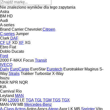
Nie znaleziono wyników dla tego zapytania
Astra
BM
HD
Audi
A-series
Brand
Carrier
Chevrolet
Citroen
C-series
Jumper
Clark
DAF
CF
LF
XD
XF
XG
Ebro
Fiat
Doblo
Ducato
Ford
2000
F-MAX
Focus
Transit
IVECO
Daily
EuroCargo
EuroStar
Eurotech
Eurotrakker
Magirus
S-
Way
Stralis
Trakker
Turbostar
X-Way
Isuzu
NKR
NPR
NQR
KIA
Carnival
Rio
Leyland
MAN
F90
L2000
LE
TGA
TGL
TGM
TGS
TGX
MAN-VW
MB
Mercedes-Benz
A-Class
Actros
Antos
Arocs
Atego
Axor
LK
MB
Sprinter
Vito