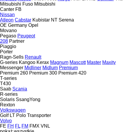
Mitsubishi Fuso
Mitsubishi
Canter
FB
Nissan
Atleon
Cabstar
Kubistar
NT
Serena
OE Germany
Opel
Movano
Pegaso
Peugeot
208
Partner
Piaggio
Porter
Ragn-Sells
Renault
G-series
Kangoo
Kerax
Magnum
Mascott
Master
Maxity
Messenger
Midliner
Midlum
Premium
Premium 260
Premium 300
Premium 420
T-series
T430
Saab
Scania
R-series
Solaris
SsangYong
Rexton
Volkswagen
Golf
LT
Polo
Transporter
Volvo
FE
FH
FL
FM
FMX
VNL
pokaż wszystkie