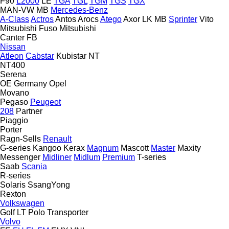
F90
L2000
LE
TGA
TGL
TGM
TGS
TGX
MAN-VW
MB
Mercedes-Benz
A-Class
Actros
Antos
Arocs
Atego
Axor
LK
MB
Sprinter
Vito
Mitsubishi Fuso
Mitsubishi
Canter
FB
Nissan
Atleon
Cabstar
Kubistar
NT
NT400
Serena
OE Germany
Opel
Movano
Pegaso
Peugeot
208
Partner
Piaggio
Porter
Ragn-Sells
Renault
G-series
Kangoo
Kerax
Magnum
Mascott
Master
Maxity
Messenger
Midliner
Midlum
Premium
T-series
Saab
Scania
R-series
Solaris
SsangYong
Rexton
Volkswagen
Golf
LT
Polo
Transporter
Volvo