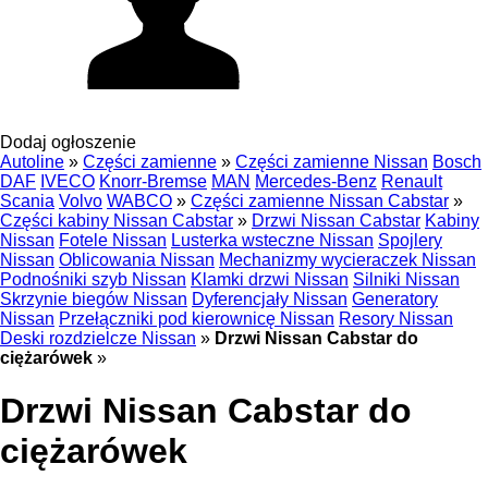
Dodaj ogłoszenie
Autoline
»
Części zamienne
»
Części zamienne Nissan
Bosch
DAF
IVECO
Knorr-Bremse
MAN
Mercedes-Benz
Renault
Scania
Volvo
WABCO
»
Części zamienne Nissan Cabstar
»
Części kabiny Nissan Cabstar
»
Drzwi Nissan Cabstar
Kabiny
Nissan
Fotele Nissan
Lusterka wsteczne Nissan
Spojlery
Nissan
Oblicowania Nissan
Mechanizmy wycieraczek Nissan
Podnośniki szyb Nissan
Klamki drzwi Nissan
Silniki Nissan
Skrzynie biegów Nissan
Dyferencjały Nissan
Generatory
Nissan
Przełączniki pod kierownicę Nissan
Resory Nissan
Deski rozdzielcze Nissan
»
Drzwi Nissan Cabstar do
ciężarówek
»
Drzwi Nissan Cabstar do
ciężarówek