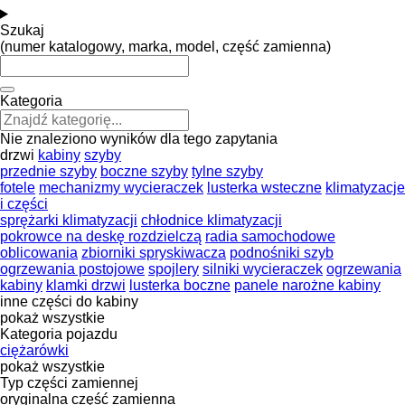
Szukaj
(numer katalogowy, marka, model, część zamienna)
Kategoria
Nie znaleziono wyników dla tego zapytania
drzwi
kabiny
szyby
przednie szyby
boczne szyby
tylne szyby
fotele
mechanizmy wycieraczek
lusterka wsteczne
klimatyzacje
i części
sprężarki klimatyzacji
chłodnice klimatyzacji
pokrowce na deskę rozdzielczą
radia samochodowe
oblicowania
zbiorniki spryskiwacza
podnośniki szyb
ogrzewania postojowe
spojlery
silniki wycieraczek
ogrzewania
kabiny
klamki drzwi
lusterka boczne
panele narożne kabiny
inne części do kabiny
pokaż wszystkie
Kategoria pojazdu
ciężarówki
pokaż wszystkie
Typ części zamiennej
oryginalna część zamienna