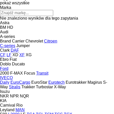
pokaż wszystkie
Marka
Nie znaleziono wyników dla tego zapytania
Astra
BM
HD
Audi
A-series
Brand
Carrier
Chevrolet
Citroen
C-series
Jumper
Clark
DAF
CF
LF
XD
XF
XG
Ebro
Fiat
Doblo
Ducato
Ford
2000
F-MAX
Focus
Transit
IVECO
Daily
EuroCargo
EuroStar
Eurotech
Eurotrakker
Magirus
S-
Way
Stralis
Trakker
Turbostar
X-Way
Isuzu
NKR
NPR
NQR
KIA
Carnival
Rio
Leyland
MAN