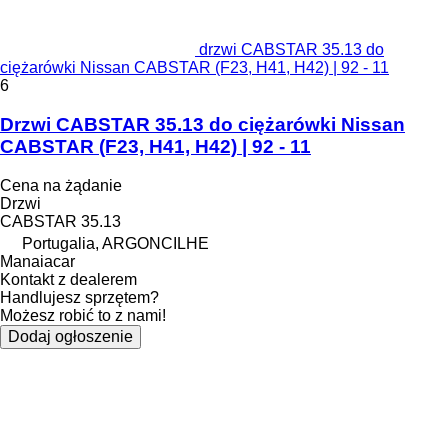
drzwi CABSTAR 35.13 do
ciężarówki Nissan CABSTAR (F23, H41, H42) | 92 - 11
6
Drzwi CABSTAR 35.13 do ciężarówki Nissan
CABSTAR (F23, H41, H42) | 92 - 11
Cena na żądanie
Drzwi
CABSTAR 35.13
Portugalia, ARGONCILHE
Manaiacar
Kontakt z dealerem
Handlujesz sprzętem?
Możesz robić to z nami!
Dodaj ogłoszenie