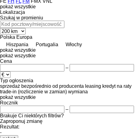
FE
FH
FL
FM
FMX
VNL
pokaż wszystkie
Lokalizacja
Szukaj w promieniu
Polska
Europa
Hiszpania
Portugalia
Włochy
pokaż wszystkie
pokaż wszystkie
Cena
–
Typ ogłoszenia
sprzedaż
bezpośrednio od producenta
leasing
kredyt
na raty
trade-in (rozliczenie w zamian)
wymiana
pokaż wszystkie
Rocznik
–
Brakuje Ci niektórych filtrów?
Zaproponuj zmianę
Rezultat:
-