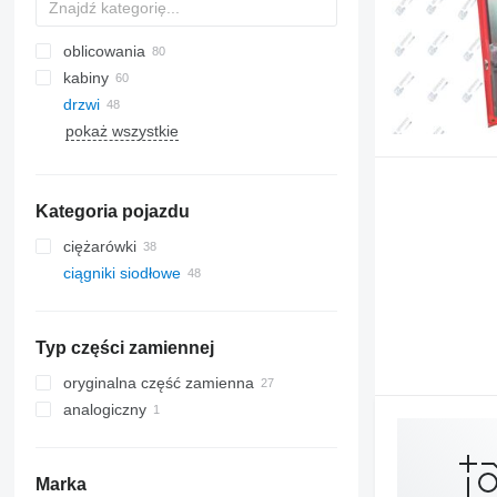
oblicowania
kabiny
drzwi
pokaż wszystkie
chłodnice klimatyzacji
boczne szyby
przewody klimatyzacji
panoramiczne dachy
sprężarki klimatyzacji
Kategoria pojazdu
klimatyzacje
inne części klimatyzatora
ciężarówki
ciągniki siodłowe
Typ części zamiennej
oryginalna część zamienna
analogiczny
Marka