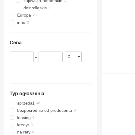
kujawsko-pomorskie
Michałów
dolnośląskie
Inowrocław
Europa
Legnica
inne
Estonia
Holandia
Ukraina
Litwa
Cena
Włochy
–
Typ ogłoszenia
sprzedaż
bezpośrednio od producenta
leasing
kredyt
na raty