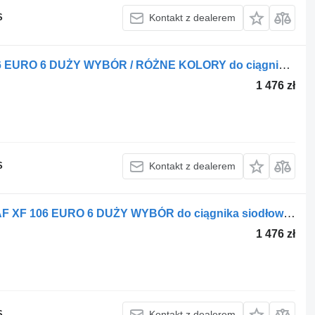
S
Kontakt z dealerem
DAF DRZWI GOŁE LEWE DAF XF 106 EURO 6 DUŻY WYBÓR / RÓŻNE KOLORY do ciągnika siodłowego
1 476 zł
S
Kontakt z dealerem
DAF DRZWI KABINY GOŁE LEWE DAF XF 106 EURO 6 DUŻY WYBÓR do ciągnika siodłowego
1 476 zł
S
Kontakt z dealerem