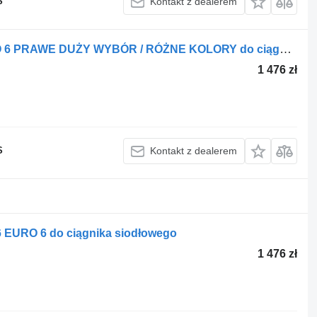
S
Kontakt z dealerem
DAF DRZWI GOŁE DAF XF 106 EURO 6 PRAWE DUŻY WYBÓR / RÓŻNE KOLORY do ciągnika siodłowego
1 476 zł
S
Kontakt z dealerem
EURO 6 do ciągnika siodłowego
1 476 zł