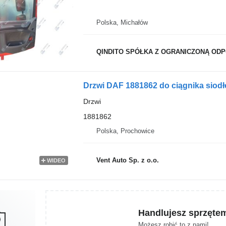
Polska, Michałów
QINDITO SPÓŁKA Z OGRANICZONĄ OD
Drzwi DAF 1881862 do ciągnika sio
Drzwi
1881862
Polska, Prochowice
Vent Auto Sp. z o.o.
WIDEO
Handlujesz sprzęte
Możesz robić to z nami!