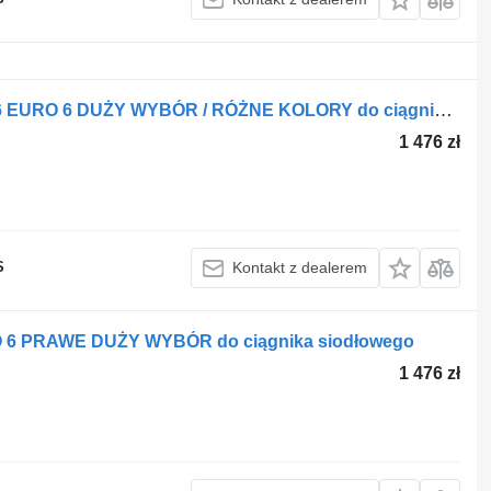
DAF DRZWI GOŁE LEWE DAF XF 106 EURO 6 DUŻY WYBÓR / RÓŻNE KOLORY do ciągnika siodłowego
1 476 zł
S
Kontakt z dealerem
 6 PRAWE DUŻY WYBÓR do ciągnika siodłowego
1 476 zł