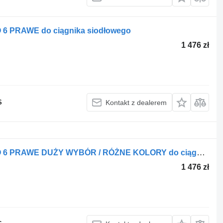
6 PRAWE do ciągnika siodłowego
1 476 zł
S
Kontakt z dealerem
DAF DRZWI GOŁE DAF XF 106 EURO 6 PRAWE DUŻY WYBÓR / RÓŻNE KOLORY do ciągnika siodłowego
1 476 zł