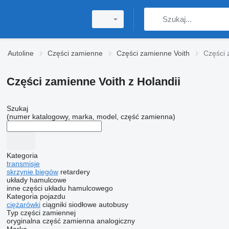
Autoline
Części zamienne
Części zamienne Voith
Części 
Części zamienne Voith z Holandii
Szukaj
(numer katalogowy, marka, model, część zamienna)
Kategoria
transmisje
skrzynie biegów
retardery
układy hamulcowe
inne części układu hamulcowego
Kategoria pojazdu
ciężarówki
ciągniki siodłowe
autobusy
Typ części zamiennej
oryginalna część zamienna
analogiczny