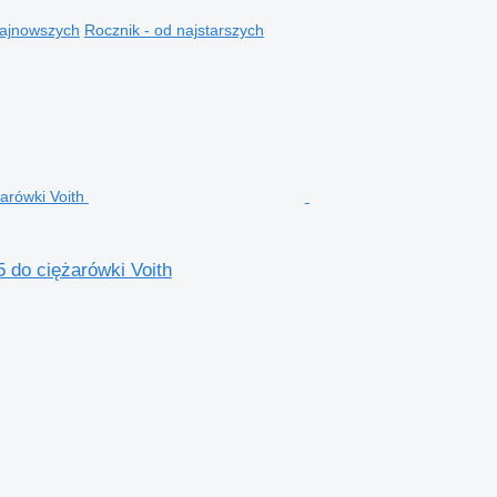
najnowszych
Rocznik - od najstarszych
 do ciężarówki Voith