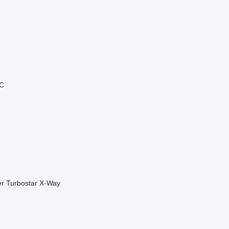
C
er
Turbostar
X-Way