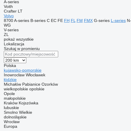
A-series
Voith
Crafter
LT
Volvo
8700
A-series
B-series
C
EC
FE
FH
FL
FM
FMX
G-series
L-series
N-
WG
V-series
ZL
pokaż wszystkie
Lokalizacja
Szukaj w promieniu
Polska
kujawsko-pomorskie
Inowrocław
Włocławek
łódzkie
Michałów
Pabianice
Ozorków
wielkopolskie
opolskie
Opole
małopolskie
Kraków
Kojszówka
lubuskie
Smolno Wielkie
dolnośląskie
Wrocław
Europa