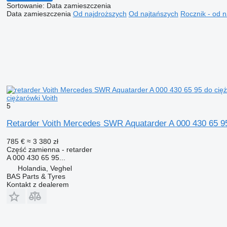
Sortowanie
:
Data zamieszczenia
Data zamieszczenia
Od najdroższych
Od najtańszych
Rocznik - od 
ciężarówki Voith
5
Retarder Voith Mercedes SWR Aquatarder A 000 430 65 95
785 €
≈ 3 380 zł
Część zamienna - retarder
A 000 430 65 95...
Holandia, Veghel
BAS Parts & Tyres
Kontakt z dealerem