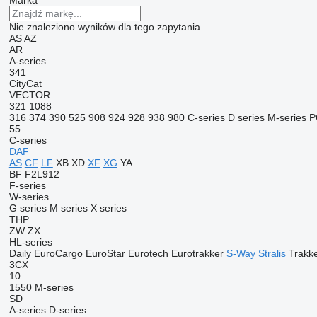
Marka
Nie znaleziono wyników dla tego zapytania
AS
AZ
AR
A-series
341
CityCat
VECTOR
321
1088
316
374
390
525
908
924
928
938
980
C-series
D series
M-series
P
55
C-series
DAF
AS
CF
LF
XB
XD
XF
XG
YA
BF
F2L912
F-series
W-series
G series
M series
X series
THP
ZW
ZX
HL-series
Daily
EuroCargo
EuroStar
Eurotech
Eurotrakker
S-Way
Stralis
Trakk
3CX
10
1550
M-series
SD
A-series
D-series