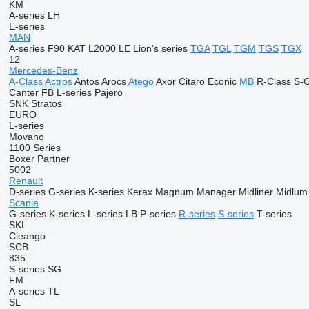
KM
A-series
LH
E-series
MAN
A-series
F90
KAT
L2000
LE
Lion's series
TGA
TGL
TGM
TGS
TGX
12
Mercedes-Benz
A-Class
Actros
Antos
Arocs
Atego
Axor
Citaro
Econic
MB
R-Class
S-C
Canter
FB
L-series
Pajero
SNK
Stratos
EURO
L-series
Movano
1100 Series
Boxer
Partner
5002
Renault
D-series
G-series
K-series
Kerax
Magnum
Manager
Midliner
Midlum
Scania
G-series
K-series
L-series
LB
P-series
R-series
S-series
T-series
SKL
Cleango
SCB
835
S-series
SG
FM
A-series
TL
SL