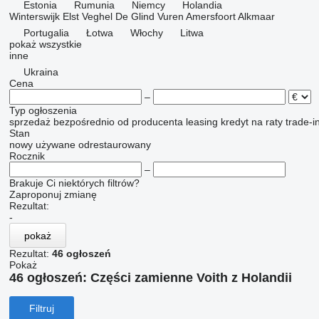
Estonia
Rumunia
Niemcy
Holandia
Winterswijk
Elst
Veghel
De Glind
Vuren
Amersfoort
Alkmaar
Portugalia
Łotwa
Włochy
Litwa
pokaż wszystkie
inne
Ukraina
Cena
–
Typ ogłoszenia
sprzedaż
bezpośrednio od producenta
leasing
kredyt
na raty
trade-i
Stan
nowy
używane
odrestaurowany
Rocznik
–
Brakuje Ci niektórych filtrów?
Zaproponuj zmianę
Rezultat:
-
pokaż
Rezultat:
46 ogłoszeń
Pokaż
46 ogłoszeń:
Części zamienne Voith z Holandii
Filtruj