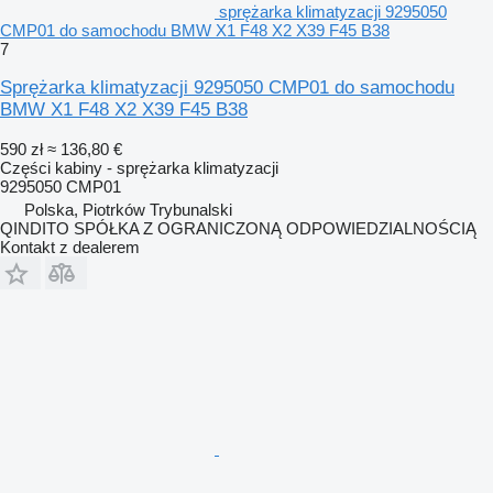
sprężarka klimatyzacji 9295050
CMP01 do samochodu BMW X1 F48 X2 X39 F45 B38
7
Sprężarka klimatyzacji 9295050 CMP01 do samochodu
BMW X1 F48 X2 X39 F45 B38
590 zł
≈ 136,80 €
Części kabiny - sprężarka klimatyzacji
9295050 CMP01
Polska, Piotrków Trybunalski
QINDITO SPÓŁKA Z OGRANICZONĄ ODPOWIEDZIALNOŚCIĄ
Kontakt z dealerem