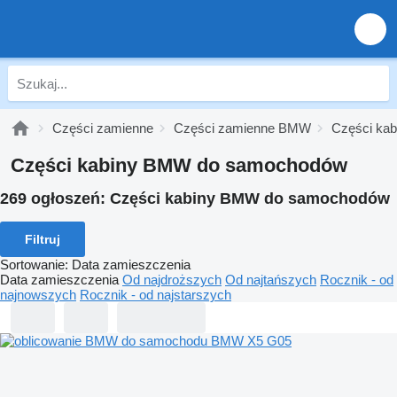
Części zamienne
Części zamienne BMW
Części ka
Części kabiny BMW do samochodów
269 ogłoszeń:
Części kabiny BMW do samochodów
Filtruj
Sortowanie
:
Data zamieszczenia
Data zamieszczenia
Od najdroższych
Od najtańszych
Rocznik - od
najnowszych
Rocznik - od najstarszych