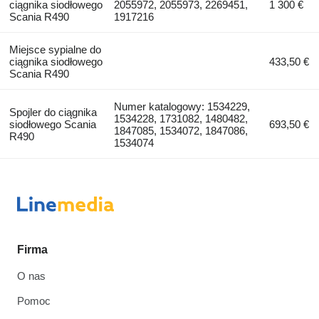
ciągnika siodłowego
2055972, 2055973, 2269451,
1 300 €
Scania R490
1917216
Miejsce sypialne do
ciągnika siodłowego
433,50 €
Scania R490
Numer katalogowy: 1534229,
Spojler do ciągnika
1534228, 1731082, 1480482,
siodłowego Scania
693,50 €
1847085, 1534072, 1847086,
R490
1534074
Firma
O nas
Pomoc